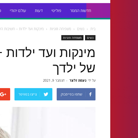
חדשות המגזר
פוליטי
דעות
עולם יהודי
כ
בית
נשים
משפחה וזוגיות
מינקות ועד ילדות – חשיבות ה
נשים
משפחה וזוגיות
מינקות ועד ילדות
של ילדך
על ידי
נעמה זלצר
-
דצמבר 9, 2021
שתפו בפייסבוק
צייצו בטוויטר