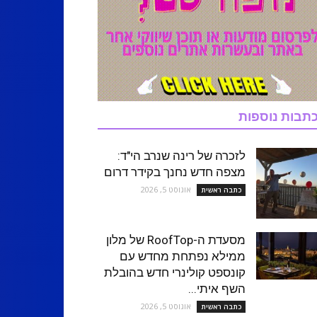
תבות נוספות
לזכרה של רינה שנרב הי"ד:
מצפה חדש נחנך בקידר דרום
אוגוסט 5, 2026
כתבה ראשית
מסעדת ה-RoofTop של מלון
ממילא נפתחת מחדש עם
קונספט קולינרי חדש בהובלת
השף איתי...
אוגוסט 5, 2026
כתבה ראשית