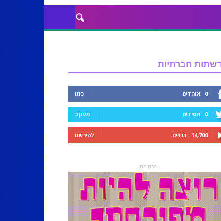
שתות חברתיות
0
אוהדים
כמו
0
חסידים
מעקב
14,700
מנויים
להירשם
- פרסומת -