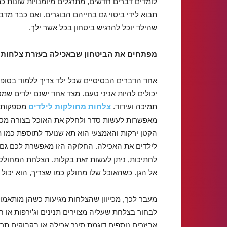
לומדים דברים חדשים, מתרגלים מיומנויות שונות 
תבוא לידי ביטוי גם בחייהם הבוגרים. ואם כבר מד
שהילד יוכל להרגיש ביטחון בכל אשר ילך.
מפתחים את הביטחון שבאכילה בעזרת צלחות 
אחד הדברים הבסיסיים שכל ילד צריך ללמוד בסופו ש
יכולים להיות אניני טעם. מצד אחד ישנם ילדים שמ
תמיכה ועידוד.
צלחות מחולקות לילדים
מספקות א
מאפשרות לעשות סדר ולחלק את האוכל בצורה מסוד
הקטן ירקות והאמצעי הוא תא שנועד לתוספת כמו תפ
לילדים את האכילה. החלוקה הזו מאפשרת לכם גם 
לחתיכות, ניתן לעשות זאת בקלות. הצלחת המחולק
אל הגן. כשהאוכל שלו מחולק כמו שצריך, הוא יכול
מעבר לכך, מכייוון שהצלחות מגיעות כשהן מותאמות ל
לבחור בצלחת שעליה מצוירים תנינים וג'ירפות או 
אביזרים נוספים דוגמת סינר אכילה או בקבוקים תרמ