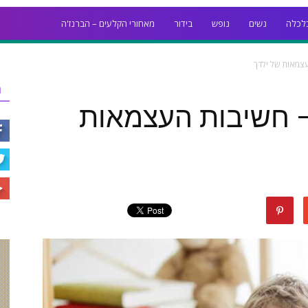
לכלה
נשים
נופש
בידור
מאחורי הקלעים – הברנז'ה
עצמאות של ילדך
ר
 – חשיבות העצמאות