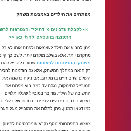
מפתחים את הילדים באמצעות משחק
>> לקבלת עדכונים מ"דתילי" והצטרפות לרש
התפוצה בווטסאפ, לחץ/י כאן <<
ניתן להביא את הילד לעצמאות ולפתח אותו לא רק 
מתקדם יותר, אלא בשלב מוקדם יותר. לשם כך קיימ
משחקי התפתחות לפעוטות
שנועדו להביא להם 
רק הנאה במהלך המשחק, אלא גם הזדמנות להכיר
העולם שהם חיים בו מקרוב. אם ניקח כדוגמה את
המובייל לתינוקות, נגלה עד כמה הוא מפתח את
החשיבה של הילד. מדובר במובייל שעליו תלויים
צעצועים רכים בצבעים עדינים בדמויות של בעלי חי
כמו דג או תמנון. ניתן לתלות את המובייל מעל הער
צעצוע התפתחותי נוסף נקרא אוניברסיטה לתינוק. ה