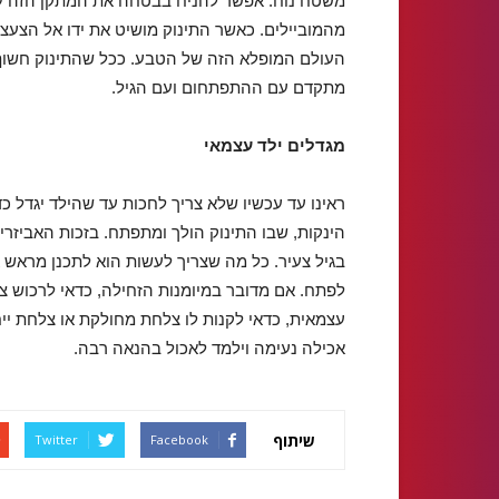
משטח נוח. אפשר להניח בבטחה את המתקן הזה על
מהמוביילים. כאשר התינוק מושיט את ידו אל הצעצו
העולם המופלא הזה של הטבע. ככל שהתינוק חשוף יות
מתקדם עם ההתפתחום ועם הגיל.
מגדלים ילד עצמאי
ראינו עד עכשיו שלא צריך לחכות עד שהילד יגדל כ
הינקות, שבו התינוק הולך ומתפתח. בזכות האביזר
בגיל צעיר. כל מה שצריך לעשות הוא לתכנן מראש אי
לפתח. אם מדובר במיומנות הזחילה, כדאי לרכוש צע
עצמאית, כדאי לקנות לו צלחת מחולקת או צלחת ייח
אכילה נעימה וילמד לאכול בהנאה רבה.
שיתוף
Twitter
Facebook