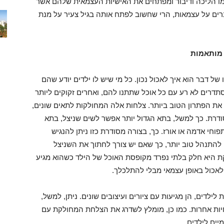
כמו הליכה ודיבור ומפתחים את האישיות העצמאית שלהם אשר
ברים על עצמאות, הרי שחשוב לפתח אותה בגיל צעיר על מנת
מותאמות
ל דבר הוא איך לאכול נכון. כל מי שיש לו ילדים יודע שהם
סתדרים לא רע עם כל אוכל שתתנו להם, ואחרים זקוקים ליותר
ת הפתרון הטוב ביותר. צלחות אלה המחולקות לתאים שונים,
רת. כך למשל, בתא הגדול יותר אפשר לשים שניצל, בתא
וחי אדמה או אורז. כך, בצורה מסודרת כזו ניתן להנגיש
להתנהל טוב יותר, כך שאם יש צורך לחתוך את השניצל
ת היא חלק בלתי נפרד מקופסת האוכל של הילד כשהוא מגיע
 לאכול באופן עצמאי מבלי להתלכלך.
ילדים, הן מגיעות עם ציורים ועיצובים שונים. ניתן, למשל,
חיות אחרות. כמו כן, מומלץ לשדרג את הצלחת המחולקת עם
יים לילדים.