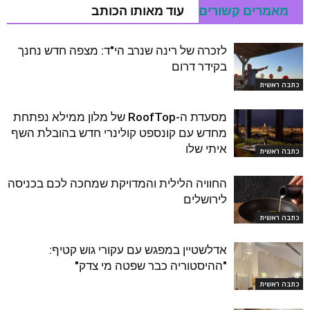
מאמרים קשורים
עוד מאותו הכותב
לזכרה של רינה שנרב הי"ד: מצפה חדש נחנך
בקידר דרום
כתבה ראשית
מסעדת ה-RoofTop של מלון ממילא נפתחת
מחדש עם קונספט קולינרי חדש בהובלת השף
איתי שלו
כתבה ראשית
החוויה הלילית והמדויקת שמחכה לכם בכניסה
לירושלים
כתבה ראשית
אדלשטיין במפגש עם עקורי גוש קטיף:
"ההיסטוריה כבר שפטה מי צדק"
כתבה ראשית