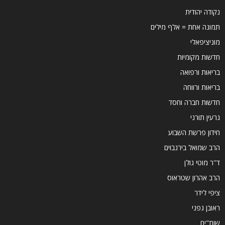
נקודה יהודית
תמונה אחת = אלף מילים
מוניציפאלי
חדשות מקומיות
בריאות ורפואה
בריאות ורווחה
חדשות חברה וחסד
גרעין תורני
חידון פרשת השבוע
הרב שמואל בירנבוים
ד''ר מוטי גולן
הרב אהרון שטראוס
ציפי לידר
ראובן גפני
שות"ים