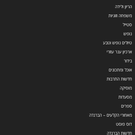
הריון ולידה
משפחה וזוגיות
סטייל
נופש
טיולים נופש וטבע
ארכיון ענר עוזרי
בידור
אוכל ומתכונים
חדשות התרבות
מוסיקה
מסעדות
ספרים
מאחורי הקלעים – הברנז'ה
דוס פוסט
חדשות הברנז'ה