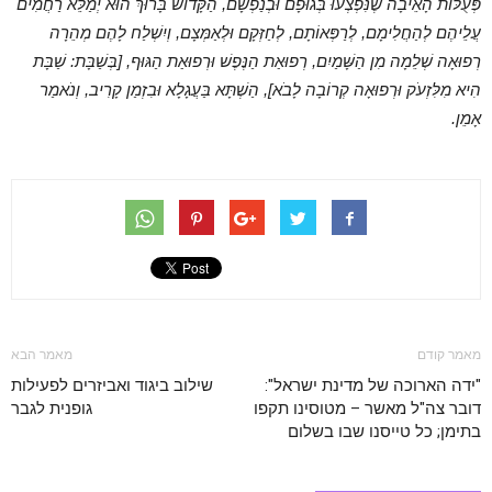
פְּעֻלּוֹת הָאֵיבָה שֶׁנִּפְצְעוּ בְּגוּפָם וּבְנַפְשָׁם, הַקָּדוֹשׁ בָּרוּךְ הוּא יְמַלֵּא רַחֲמִים
עֲלֵיהֶם לְהַחֲלִימָם, לְרַפְּאוֹתָם, לְחַזְּקָם וּלְאַמְּצָם, וְיִשְׁלַח לָהֶם מְהֵרָה
רְפוּאָה שְׁלֵמָה מִן הַשָּׁמַיִם, רְפוּאַת הַנֶּפֶשׁ וּרְפוּאַת הַגּוּף, [בְּשַׁבָּת: שַׁבָּת
הִיא מִלִּזְעֹק וּרְפוּאָה קְרוֹבָה לָבֹא], הַשְׁתָּא בַּעֲגָלָא וּבִזְמַן קָרִיב, וְנֹאמַר
אָמֵן.
מאמר קודם
מאמר הבא
"ידה הארוכה של מדינת ישראל":
שילוב ביגוד ואביזרים לפעילות
דובר צה"ל מאשר – מטוסינו תקפו
גופנית לגבר
בתימן; כל טייסנו שבו בשלום