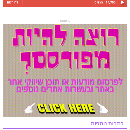
14,700
מנויים
להירשם
- פרסומת -
כתבות נוספות