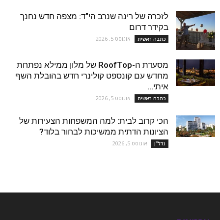
לזכרה של רינה שנרב הי"ד: מצפה חדש נחנך
בקידר דרום
אוגוסט 5, 2026
כתבה ראשית
מסעדת ה-RoofTop של מלון ממילא נפתחת
מחדש עם קונספט קולינרי חדש בהובלת השף
איתי...
אוגוסט 5, 2026
כתבה ראשית
הכי קרוב לבית: למה המשפחות הצעירות של
הציונות הדתית ממשיכות לבחור בלוד?
אוגוסט 5, 2026
נדל''ן