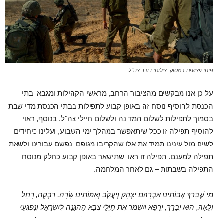
פינוי פצועים במסוק. צילום: דובר צה"ל
על כן אנו מבקשים מהציבור הרחב, מראשי הקהילות ומגבאי בתי
הכנסת להוסיף נוסח זה באופן קבוע לתפילות בבתי הכנסת מדי שבת
בסמוך לתפילות לשלום המדינה ולשלום חיילי צה"ל. בנוסף, ראוי
להוסיף תפילה זו ככל שיתאפשר במהלך ימי השבוע, ועלינו כיחידים
לשים מול עינינו תמיד את אלו שהקריבו מגופם ונפשם עבורינו ולשאת
תפילה למענם. תפילה זו ראוי שתישאר באופן קבוע כחלק מנוסח
התפילה בשבתות – גם לאחר המלחמה.
מִי שֶׁבֵּרַךְ אֲבוֹתֵינוּ אַבְרָהָם יִצְחָק וְיַעֲקֹב וְאִמּוֹתֵינוּ שָׂרָה, רִבְקָה, רָחֵל
וְלֵאָה, הוּא יְבָרֵךְ, יְרַפֵּא וְיִשְׁמֹר אֶת חַיָּלֵי צְבָא הַהֲגָנָה לְיִשְׂרָאֵל וְנִפְגְּעֵי