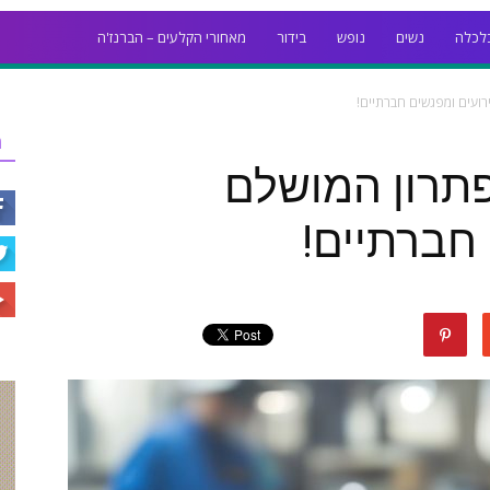
לכלה
נשים
נופש
בידור
מאחורי הקלעים – הברנז'ה
רועים ומפגשים חברתיים!
ר
פתרון המושלם
חברתיים!