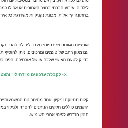
מושלם לכל אירוע: בין אם מדובר במסיבת יום הולד
לילדים, אירוע חברתי בחצר האחורית או אפילו כמנ
בחתונה קז'ואלית, מכונת נקניקיות משדרגת כל אירו
אופציות מגוונות ויצירתיות: מעבר ליכולת להכין נק
עם מגוון רחב של טעמים ומרכיבים. ניתן להוסיף תב
בדיוק לטעם האישי שלכם או של אורחיכם. הפכו כל 
>> לקבלת עדכונים מ"דתילי" והצטר
קלות תחזוקה וניקיון: אחד מהיתרונות המשמעותיים
הדגמים כוללים חלקים הניתנים להסרה ולניקוי במ
הזמן הנדרש לפינוי אחרי השימוש.