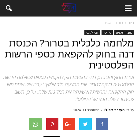
בית
כתבה ראשית
כתבה ראשית
פוליטי
הפרלמנט
מלחמה כלכלית בטרור? הכנסת
דנה בחוק להקפאת כספי הרשות
הפלסטינית
ועדת החוץ והביטחון דנה בהצעות חוק להקפאת כספים ששילמה הרשות
הפלסטינית בזיקה לטרור. יוזם ההצעה ח"כ אלקין: "עברו שש שנים מאז
חוק ההקפאה, והרשות לא שינתה את המדיניות שלה. על כן, חשוב
שנעבור לשלב הבא של החילוט".
על ידי
מערכת דתילי
-
ספטמבר 11, 2024