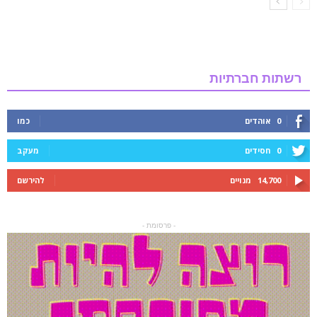
רשתות חברתיות
0
אוהדים
כמו
0
חסידים
מעקב
14,700
מנויים
להירשם
- פרסומת -