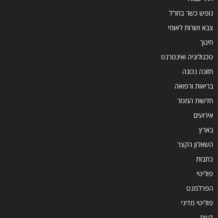
נופש כשר בחו"ל
צבא ושרות לאומי
חינוך
טכנולוגיה ואינטרנט
תזונה נכונה
בריאות ורפואה
חדשות המגזר
אירועים
בארץ
השאלון הקצר
כתבות
פוליטי
הפרלמנט
פוליטי מדיני
דעות