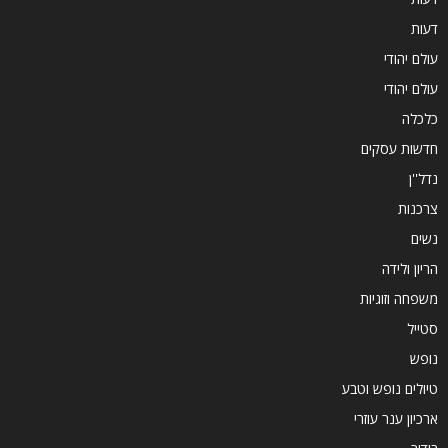
דעות
עולם יהודי
עולם יהודי
כלכלה
חדשות עסקים
נדל''ן
צרכנות
נשים
הריון ולידה
משפחה וזוגיות
סטייל
נופש
טיולים נופש וטבע
ארכיון ענר עוזרי