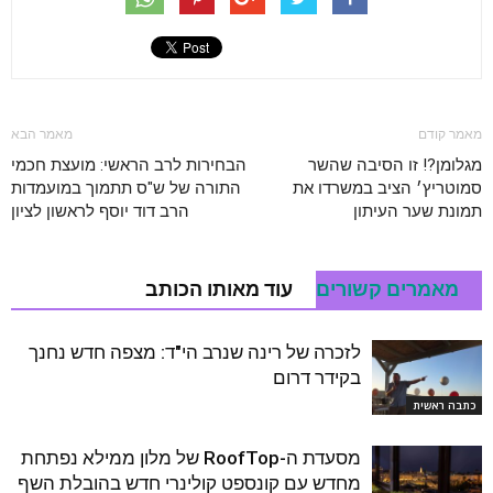
מאמר קודם
מאמר הבא
מגלומן?! זו הסיבה שהשר
הבחירות לרב הראשי: מועצת חכמי
סמוטריץ׳ הציב במשרדו את
התורה של ש"ס תתמוך במועמדות
תמונת שער העיתון
הרב דוד יוסף לראשון לציון
מאמרים קשורים
עוד מאותו הכותב
לזכרה של רינה שנרב הי"ד: מצפה חדש נחנך
בקידר דרום
כתבה ראשית
מסעדת ה-RoofTop של מלון ממילא נפתחת
מחדש עם קונספט קולינרי חדש בהובלת השף