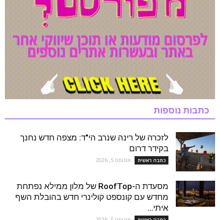
כתבות נוספות
לזכרה של רינה שנרב הי"ד: מצפה חדש נחנך
בקידר דרום
אוגוסט 5, 2026
כתבה ראשית
מסעדת ה-RoofTop של מלון ממילא נפתחת
מחדש עם קונספט קולינרי חדש בהובלת השף
איתי...
אוגוסט 5, 2026
כתבה ראשית