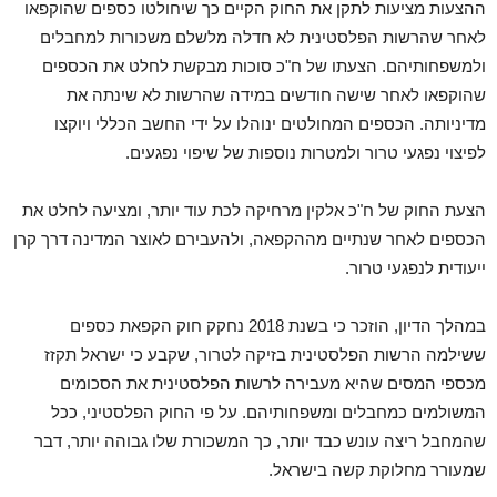
ההצעות מציעות לתקן את החוק הקיים כך שיחולטו כספים שהוקפאו
לאחר שהרשות הפלסטינית לא חדלה מלשלם משכורות למחבלים
ולמשפחותיהם. הצעתו של ח"כ סוכות מבקשת לחלט את הכספים
שהוקפאו לאחר שישה חודשים במידה שהרשות לא שינתה את
מדיניותה. הכספים המחולטים ינוהלו על ידי החשב הכללי ויוקצו
לפיצוי נפגעי טרור ולמטרות נוספות של שיפוי נפגעים.
הצעת החוק של ח"כ אלקין מרחיקה לכת עוד יותר, ומציעה לחלט את
הכספים לאחר שנתיים מההקפאה, ולהעבירם לאוצר המדינה דרך קרן
ייעודית לנפגעי טרור.
במהלך הדיון, הוזכר כי בשנת 2018 נחקק חוק הקפאת כספים
ששילמה הרשות הפלסטינית בזיקה לטרור, שקבע כי ישראל תקזז
מכספי המסים שהיא מעבירה לרשות הפלסטינית את הסכומים
המשולמים כמחבלים ומשפחותיהם. על פי החוק הפלסטיני, ככל
שהמחבל ריצה עונש כבד יותר, כך המשכורת שלו גבוהה יותר, דבר
שמעורר מחלוקת קשה בישראל.