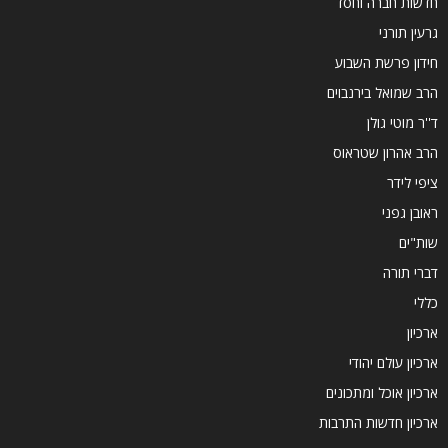
חדשות חברה וחסד
גרעין תורני
חידון פרשת השבוע
הרב שמואל בירנבוים
ד''ר מוטי גולן
הרב אהרון שטראוס
ציפי לידר
ראובן גפני
שות"ים
דברי תורה
כללי
ארכיון
ארכיון עולם יהודי
ארכיון אוכל ומתכונים
ארכיון חדשות התרבות