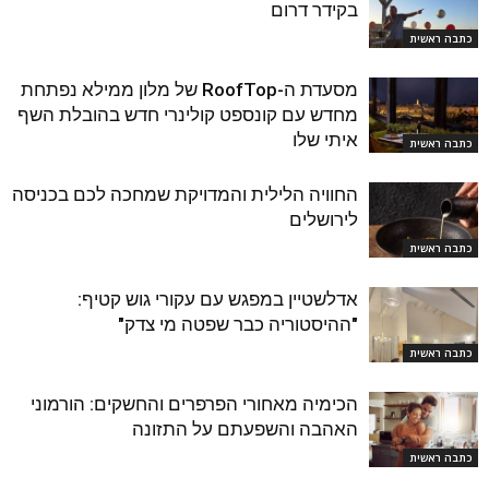
בקידר דרום
כתבה ראשית
מסעדת ה-RoofTop של מלון ממילא נפתחת
מחדש עם קונספט קולינרי חדש בהובלת השף
איתי שלו
כתבה ראשית
החוויה הלילית והמדויקת שמחכה לכם בכניסה
לירושלים
כתבה ראשית
אדלשטיין במפגש עם עקורי גוש קטיף:
"ההיסטוריה כבר שפטה מי צדק"
כתבה ראשית
הכימיה מאחורי הפרפרים והחשקים: הורמוני
האהבה והשפעתם על התזונה
כתבה ראשית