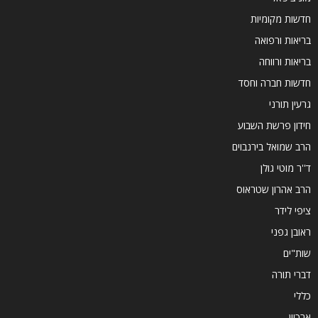
חדשות מקומיות
בריאות ורפואה
בריאות ורווחה
חדשות חברה וחסד
גרעין תורני
חידון פרשת השבוע
הרב שמואל בירנבוים
ד''ר מוטי גולן
הרב אהרון שטראוס
ציפי לידר
ראובן גפני
שות"ים
דברי תורה
כללי
ארכיון