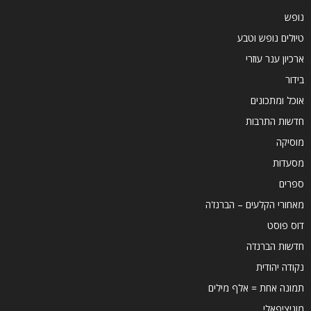
נופש
טיולים נופש וטבע
ארכיון ענר עוזרי
בידור
אוכל ומתכונים
חדשות התרבות
מוסיקה
מסעדות
ספרים
מאחורי הקלעים – הברנז'ה
דוס פוסט
חדשות הברנז'ה
נקודה יהודית
תמונה אחת = אלף מילים
מוניציפאלי