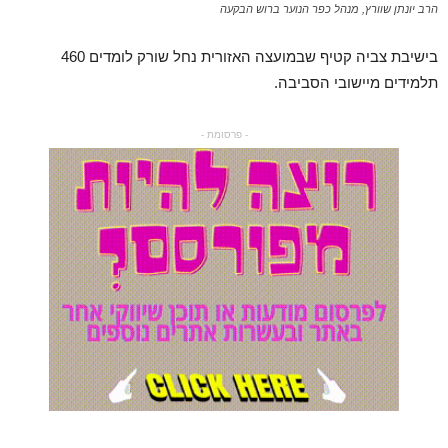
הרב יונתן שוורץ, מנהל כפר הנוער ברוש הבקעה
בישיבת צביה קטיף שבמועצה האזורית נחל שורק לומדים 460
תלמידים מיישובי הסביבה.
- פרסומת -