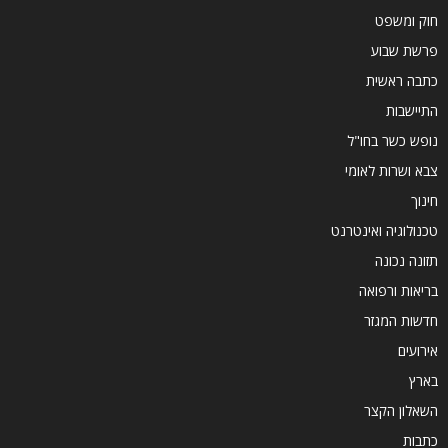
חוק ומשפט
פרשת שבוע
כתבה ראשית
התיישבות
נופש כשר בחו"ל
צבא ושרות לאומי
חינוך
טכנולוגיה ואינטרנט
תזונה נכונה
בריאות ורפואה
חדשות המגזר
אירועים
בארץ
השאלון הקצר
כתבות