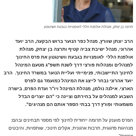
תרצה בן יצחק, מנהלת אולפנת הללי לאומנויות בגבעת וושינגטון
הרב יונתן שוורץ, מנהל כפר הנוער ברוש הבקעה, הרב יועד
אהרוני, מנהל ישיבת צביה קטיף ותרצה בן יצחק, מנהלת
אולפנת הללי לאומנויות בגבעת וושינגטון את פרס החינוך
למנהלים ומנהלות פורצי דרך לשנת תשפ"ג מטעם המינהל
לחינוך התיישבותי, פנימייתי ועליית הנוער במשרד החינוך. הרב
יועד אהרוני נבחר לייצג את המינהל כמועמד גם לפרס
הארצי. אילנה נולמן, מנהלת המינהל ויו"ר ועדת הפרס, בישרה
השבוע למנהלים על בחירתם וציינה כי "הם יוצרים הבדל
משמעותי ופורץ דרך בבתי הספר אותם הם מנהיגים".
הפרס מוענק על תרומה ייחודית לחינוך לפי מספר תבחינים ובהם:
מנהיגות פדגוגית, תרבות ארגונית, אקלים חינוכי, שותפויות, והיבטים
אישיים".