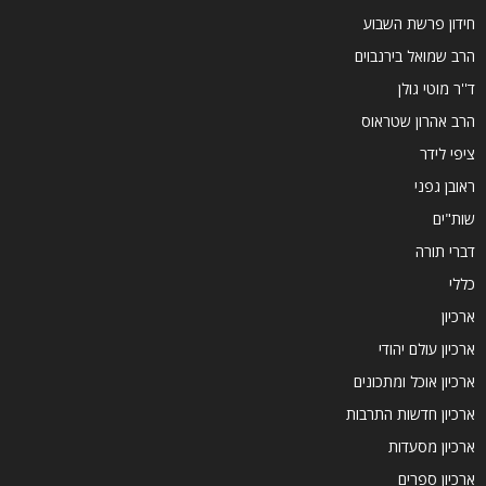
חידון פרשת השבוע
הרב שמואל בירנבוים
ד''ר מוטי גולן
הרב אהרון שטראוס
ציפי לידר
ראובן גפני
שות"ים
דברי תורה
כללי
ארכיון
ארכיון עולם יהודי
ארכיון אוכל ומתכונים
ארכיון חדשות התרבות
ארכיון מסעדות
ארכיון ספרים