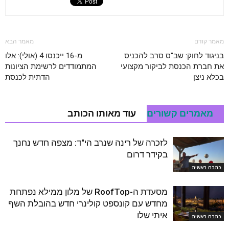
מאמר קודם
מאמר הבא
בניגוד לחוק: שב"ס סרב להכניס
מ-16 ייכנסו 4 (אולי): אלו
את חברת הכנסת לביקור מקצועי
המתמודדים לרשימת הציונות
בכלא ניצן
הדתית לכנסת
מאמרים קשורים
עוד מאותו הכותב
לזכרה של רינה שנרב הי"ד: מצפה חדש נחנך
בקידר דרום
כתבה ראשית
מסעדת ה-RoofTop של מלון ממילא נפתחת
מחדש עם קונספט קולינרי חדש בהובלת השף
איתי שלו
כתבה ראשית