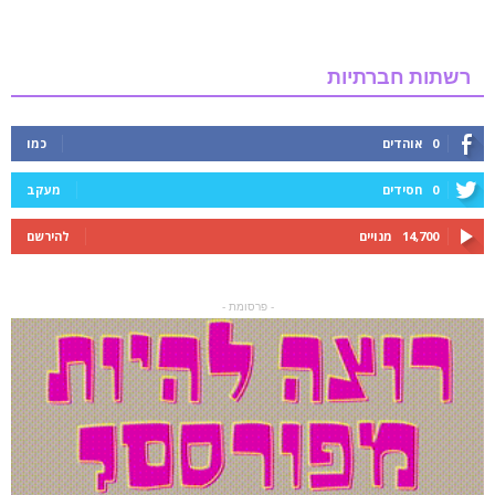
רשתות חברתיות
0
אוהדים
כמו
0
חסידים
מעקב
14,700
מנויים
להירשם
- פרסומת -