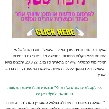
מפקד הציונות הדתית נערך באופן דיגיטאלי והוא התנהל על פי
התקנות וללא תקלות מיוחדות, במפלגה מציינים כי גם הבחירות
המקדימות למפלגה שייערכו בתאריך כ"ו באב, 23.8.22, יתבצעו באופן
דיגיטאלי, וזאת בנוסף לקלפיות פיזיות שיועמדו במספר נקודות ברחבי
הארץ.
>> לקבלת עדכונים מ"דתילי" והצטרפות לרשימת התפוצה
בווטסאפ, לחץ/י כאן <<
יו"ר מפלגת הציונות הדתית ח"כ בצלאל סמוטריץ מסר: "תודה. תודה
לעשרות האלפים. תודה לצעירים ולמבוגרים, לנשים ולגברים, לאנשי