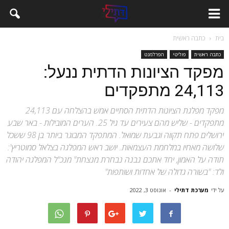
בית
כתבה ראשית
כתבה ראשית
פוליטי
הפרלמנט
מפקד הציונות הדתית ננעל:
24,113 מתפקדים
מפקד מפלגת הציונות הדתית הסתיים אמש בהצלחה עם 24,113
מתפקדים - שליש מהם צעירים עד גיל 25. הערים המובילות - באר שבע
ירושלים פתח תקווה וגבעת שמואל. המתפקד המבוגר ביותר בן 98 ששכל
שלושה מאחיו במלחמת העצמאות. יושב ראש המפלגה בצלאל סמוטריץ':
תודה על האמון, יחד אתכם נבנה נבחרת מנצחת" מנכ"ל המפלגה יהודה
ולד: "בשורה גדולה של אחדות ושותפות"
על ידי
מערכת דתילי
-
אוגוסט 3, 2022