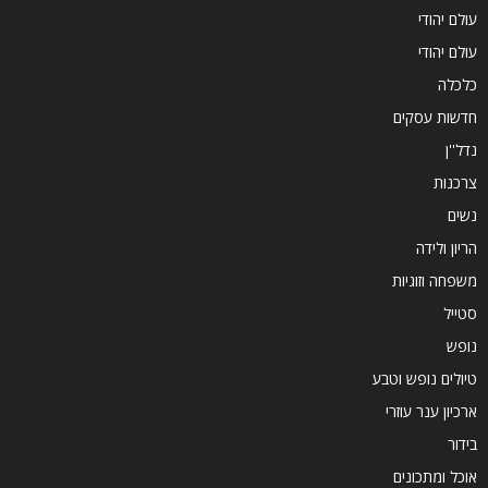
עולם יהודי
עולם יהודי
כלכלה
חדשות עסקים
נדל''ן
צרכנות
נשים
הריון ולידה
משפחה וזוגיות
סטייל
נופש
טיולים נופש וטבע
ארכיון ענר עוזרי
בידור
אוכל ומתכונים