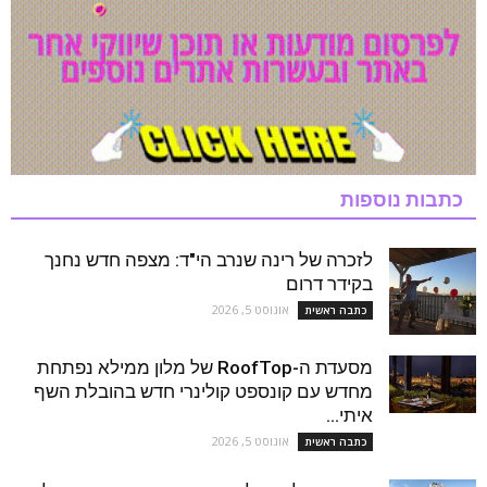
כתבות נוספות
לזכרה של רינה שנרב הי"ד: מצפה חדש נחנך
בקידר דרום
אוגוסט 5, 2026
כתבה ראשית
מסעדת ה-RoofTop של מלון ממילא נפתחת
מחדש עם קונספט קולינרי חדש בהובלת השף
איתי...
אוגוסט 5, 2026
כתבה ראשית