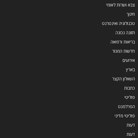
צבא ושרות לאומי
חינוך
טכנולוגיה ואינטרנט
תזונה נכונה
בריאות ורפואה
חדשות המגזר
אירועים
בארץ
השאלון הקצר
כתבות
פוליטי
הפרלמנט
פוליטי מדיני
דעות
דעות