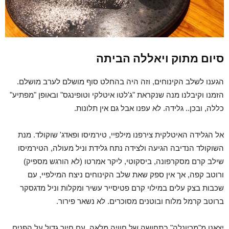
סיום מתוק ויאללה הביתה
הגענו לשלב הקינוחים, וזה היה בהחלט סוף מושלם לערב מושלם.
הזמנו וקיבלנו מנה שנקראת "ג'לטו איטלקי וטופינגס" ובאופן "מפתיע"
כללה, ובכן.. גלידה. לא עפנו אבל גם אין תלונות.
אל הגלידה האיטלקית צירפנו מילפיי, טירמיסו ופאדג' שוקולד. מנת
השוקולד הנדיבה הגיעה ולצידה נתח גלידת וניל מעולה, הטירמיסו
שילב קרם מסקרפונה, ביסקוטי, ליקר אמרטו (לא הורגש מספיק)
ורוטב קפה, אך אין ספק שאת שלב הקינוחים ניצח המילפיי, עם
שכבות בצק עלים במילוי קרם פטיסייר עשיר ומקלות וניל מדגסקר
ברוטב קרמל מלוח ובוטנים מסוכרים. לא נשאר פירור.
יצאנו מ"מריונלה" בתחושה של חוויה מלאה, עם חיוך גדול על הפנים