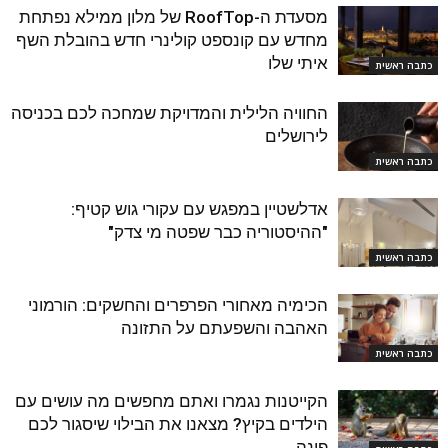
מסעדת ה-RoofTop של מלון ממילא נפתחת
מחדש עם קונספט קולינרי חדש בהובלת השף
איתי שלו
כתבה ראשית
החוויה הלילית והמדויקת שמחכה לכם בכניסה
לירושלים
כתבה ראשית
אדלשטיין במפגש עם עקורי גוש קטיף:
"ההיסטוריה כבר שפטה מי צדק"
כתבה ראשית
הכימיה מאחורי הפרפרים והחשקים: הורמוני
האהבה והשפעתם על התזונה
כתבה ראשית
הקייטנות נגמרו ואתם מחפשים מה עושים עם
הילדים בקיץ? מצאנו את הבילוי שיסגור לכם
פינה