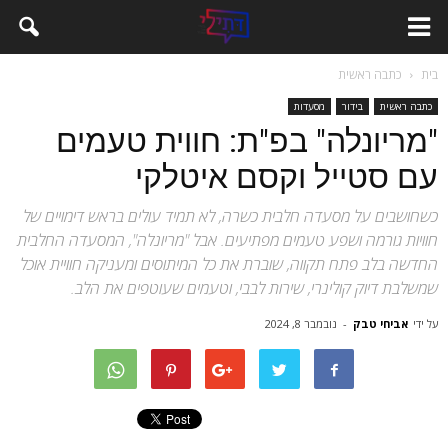
בית
כתבה ראשית
כתבה ראשית
בידור
מסעדות
"מריונלה" בפ"ת: חווית טעמים
עם סטייל וקסם איטלקי
כשחושבים על מסעדה חלבית כשרה, לא תמיד עולים בראש דימויים של
חוויות גורמה ושפע טעמים מפתיעים. אבל "מריונלה", המסעדה החלבית
החדשה בלב פתח תקווה, שוברת את כל המיתוסים ומעניקה חוויית אוכל
שמשלבת דיוק קולינרי, שירות לבבי, וטעמים שעוטפים את הלב.
על ידי
אביחי טבק
-
נובמבר 8, 2024