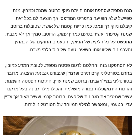
מנה נוספת שסחפה אותנו הייתה ניוקי ברוטב שמנת וכמהין. מנת
ספיישל שלא הופיעה בתפריט המודפס, אך הוצעה לנו בכל זאת.
קיבלנו ניוקי רך ונמס, כמו כריות קטנות של אושר, שטובלות ברוטב
שמנת קטיפתי ועשיר בטעם כמהין עמוק. הרוטב, סמיך אך לא מכביד,
מתפשט על כל חלקיק של הניוקי, והטעמים החזקים של הכמהין
והערמונים שליוו אותו השאירו טעם של ביס בלתי נשכח.
לא הסתפקנו בזה והחלטנו לדגום פסטה נוספת. לטובת המדע כמובן,
בחרנו בטורטליני קרם תירס ופרמז'ן שעבורנו גנב את ההצגה. מדובר
בטורטליני במילוי גבינה ברוטב שמנת עדין. חתיכות הפסטה השמנות
והרכות היו מקופלות בצורה מושלמת, והכילו מילוי גבינה בעל מרקם
עשיר שמזכיר את הגבינות של פעם. הרוטב קרמי ועשיר מאוד אך עדיין
עדין בטעמיו, ומאפשר למילוי המיוחד של הטורטליני לזרוח.