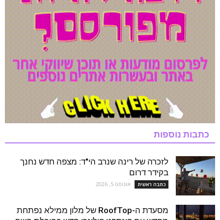
כתבות נוספות
לזכרה של רינה שנרב הי"ד: מצפה חדש נחנך
בקידר דרום
אוגוסט 5, 2026
כתבה ראשית
מסעדת ה-RoofTop של מלון ממילא נפתחת