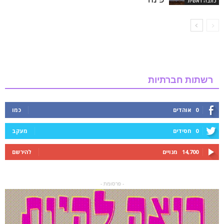
כתבה ראשית
רשתות חברתיות
0
אוהדים
כמו
0
חסידים
מעקב
14,700
מנויים
להירשם
- פרסומת -