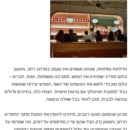
הדלתות נפתחות, ואנחנו מוצאים את עצמנו במרחב רחב, מעוצב
בחום מודרני שמרגיע את הנפש. מסביבנו משפחות, זוגות, חברים –
כולם כאן כדי לחגוג את הטעמים של השף, המגיש יצירות שעושות
כבוד למטבח האיטלקי עם נגיעות אישיות. הצוות כולו, בחיוכים גדולים
ובגישה לבבית, מוכן לעזור בכל שאלה ובקשה.
מכיוון שהפעם הגענו רעבים, מיהרנו להזמין את המנות מתוך התפריט
הרחב והמגוון (רק חבל שהם עדיין מודפסים על דפים, מה שמרמז על
כך שייתכן שהתפריט עוד עלול להשתנות מספר פעמים בתקופה