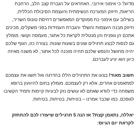
מדוע? כי אימוני אירובי, האחראים על הגברת קצב הלב, הרחבת
הריאות, חיזוק המערכת הנשימתית והעצמת הסיבולת הכללית,
בשילוב עם אימוני כח ממוקדים המאפשרים דחיסת טונוס השריר,
חיזוק מבנה העצמות והשלד והגברת העמידות בפני משקלים, מכינים
אתכם הן גופנית והן מנטלית לקראת כל אתגר, מעמסה וקושי. מומלץ
גם לנסות לבצע תרגילים שונים בשעות שונות. בצורה כזו, הגוף שלכם
יהיה מחושל והנפש שלכם תהיה מוכנה לכל אתגר, לא משנה מאיזה
כיוון הוא יגיע לעברכם.
חשוב מאוד!
בצעו את התרגילים הללו בהדרגה ואל תשוו את עצמכם
למתאמנים אחרים, אלא רק לעצמכם. מומלץ בחום להיוועץ ברופא
משפחה כדי לוודא שאתם לא עושים נזק לבעיות קיימות ותמיד הקשיבו
לגופכם. כמו שכבר אמרנו – בטיחות, בטיחות, בטיחות.
יאללה, נתאמן קצת? אז הנה 5 תרגילים שיעזרו לכם להתחזק
לקראת יום הגיוס: