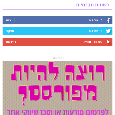
רשתות חברתיות
0
אוהדים
כמו
0
חסידים
מעקב
14,700
מנויים
להירשם
- פרסומת -