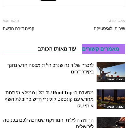
מאמר קודם
מאמר הבא
שירותי לוגיסטיקה
קניית דירה חדשה
מאמרים קשורים
עוד מאותו הכותב
לזכרה של רינה שנרב הי"ד: מצפה חדש נחנך
בקידר דרום
כתבה ראשית
מסעדת ה-RoofTop של מלון ממילא נפתחת
מחדש עם קונספט קולינרי חדש בהובלת השף
איתי שלו
כתבה ראשית
החוויה הלילית והמדויקת שמחכה לכם בכניסה
לירושלים