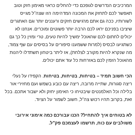
המרכיבים הנדרשים לגופכם כדי להחלים כראוי מאימון חזק וטוב
תאפשר לכם לתחזק את המכונה המדהימה הזו שצה"ל מגייס
לשורותיו, ככה גם אתם מרגישים חזקים ורעננים יותר וגם האתגרים
שיציבו בפניכם יראו לכם הרבה יותר פשוטים ומוכרים. אנחנו לא
יכולים לחתום לכם שהאוכל ימשיך להיות טעים, טרי ומזין כל כך גם
כשתגיעו לבסיס (למרות ששמענו סיפורים על בסיסים עם שף צמוד,
מה שנקרא להיות מקורב לצלחת), אז ליתר ביטחון תשתדלו ליהנות
מהאוכל הזמין לכם באזרחות כל עוד אתם יכולים.
הכי חשוב תמיד – בטיחות, בטיחות, בטיחות
. הקפידו על נעלי
ריצה סגורות, שתייה מרובה, ריצה עם כובע בשמש ועם מחזירי אור
בלילה וכל האלמנטים שיבטיחו כי האימון יחזק ולא ישבור אתכם. בכל
זאת, בקרוב תהיו רכוש צה"ל, חשוב לשמור על הציוד.
לא בטוחים איך להתחיל? הכנו עבורכם כמה אימוני אירובי
משולבים עם כוח, תרשמו לעצמכם פק"ל.