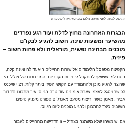
להיכנס לכושר לפני הגיוס, צילום באדיבות אנרג'ים ספורט
הבגרות האחרונה מחוץ לדלת ועוד רגע נפרדים
מהשיער ומשעות שינה. חשוב להגיע לבקו"ם
מוכנים מבחינה נפשית, מוראלית ולא פחות חשוב –
פיזית.
הקפיצה מספסל הלימודים אל שורות החיילים היא גדולה ואינה קלה,
בטח למי ששואף להתקבל ליחידות הקרביות והמובחרות של צה"ל. מי
שרוצה להגיע מוכן ולהתמודד עם הקושי הפיזי ביתר קלות, רצוי שיכנס
לכושר ויסגל לעצמו שגרת אימונים עוד טרם הגיוס. איך מתכוננים? דור
אבירן, מאמן כושר וריצות מטעם מאנרג'ים ספורט מעניק טיפים
חשובים כיצד להתכונן ולהגיע מוכנים ליום הגיוס.
אם יש משהו שלא משתנה בצה"ל – זו הדרישה מהחיילים לעבור