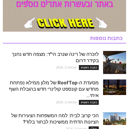
כתבות נוספות
לזכרה של רינה שנרב הי"ד: מצפה חדש נחנך
בקידר דרום
אוגוסט 5, 2026
כתבה ראשית
מסעדת ה-RoofTop של מלון ממילא נפתחת
מחדש עם קונספט קולינרי חדש בהובלת השף
איתי...
אוגוסט 5, 2026
כתבה ראשית
הכי קרוב לבית: למה המשפחות הצעירות של
הציונות הדתית ממשיכות לבחור בלוד?
אוגוסט 5, 2026
נדל''ן