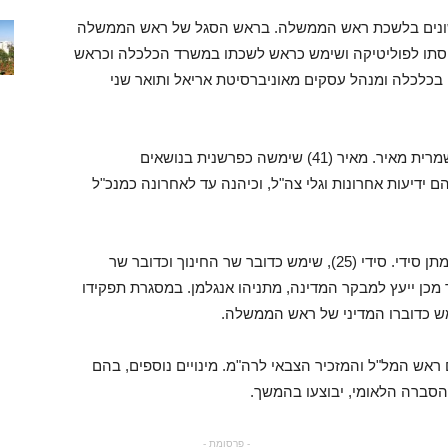
אשונים בלשכת ראש הממשלה. בראש הסגל של ראש הממשלה
 מלווה את בנט מאז כניסתו לפוליטיקה ושימש כראש לשכתו במשרד הכלכלה וכראש
 בכלכלה ומנהל עסקים מאוניברסיטת אריאל ותואר שני
לתפקיד היועצת המדינית לראש הממשלה מונתה שמרית מאיר. מאיר (41) שימשה כפרשנית בנושאים
 ידיעות אחרונות וגלי צה"ל, וכיהנה עד לאחרונה כמנכ"ל
לתפקיד דובר ראש הממשלה מונה יועץ התקשורת מתן סידי. סידי (25), שימש כדובר שר החינוך וכדובר שר
מכן ייעץ למבקר המדינה, מתניהו אנגלמן. במסגרת תפקידו
ש כדוברו המדיני של ראש הממשלה.
ש המל"ל והמזכיר הצבאי לרה"מ. מינויים נוספים, בהם
סברה הלאומי, יבוצעו בהמשך.
- פרסומת -