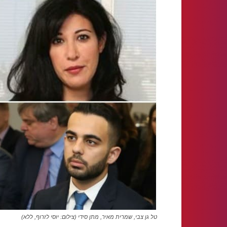
טל גן צבי, שמרית מאיר, מתן סידי (צילום: יוסי לזרוף, ללא)