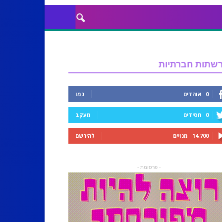
שתות חברתיות
0
אוהדים
כמו
0
חסידים
מעקב
14,700
מנויים
להירשם
- פרסומת -