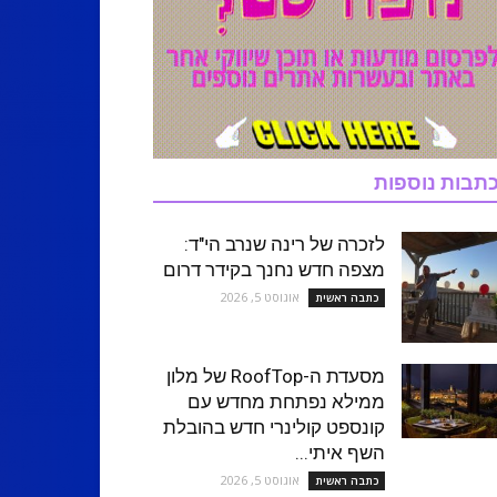
תבות נוספות
לזכרה של רינה שנרב הי"ד:
מצפה חדש נחנך בקידר דרום
אוגוסט 5, 2026
כתבה ראשית
מסעדת ה-RoofTop של מלון
ממילא נפתחת מחדש עם
קונספט קולינרי חדש בהובלת
השף איתי...
אוגוסט 5, 2026
כתבה ראשית