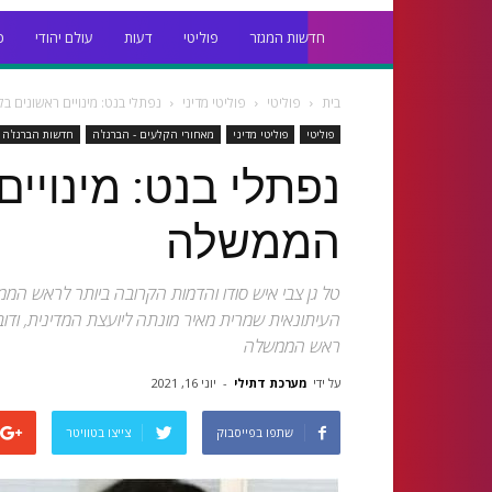
חדשות המגזר
פוליטי
דעות
עולם יהודי
כ
בית
פוליטי
פוליטי מדיני
נפתלי בנט: מינויים ראשונים 
פוליטי
פוליטי מדיני
מאחורי הקלעים - הברנז'ה
חדשות הברנז'ה
נפתלי בנט: מינויי
הממשלה
טל גן צבי איש סודו והדמות הקרובה ביותר לראש המ
העיתונאית שמרית מאיר מונתה ליועצת המדינית, ודובר
ראש הממשלה
על ידי
מערכת דתילי
-
יוני 16, 2021
שתפו בפייסבוק
צייצו בטוויטר