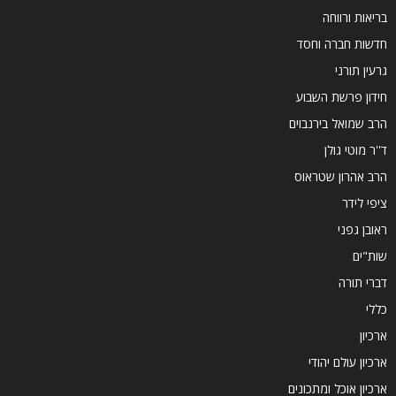
בריאות ורווחה
חדשות חברה וחסד
גרעין תורני
חידון פרשת השבוע
הרב שמואל בירנבוים
ד''ר מוטי גולן
הרב אהרון שטראוס
ציפי לידר
ראובן גפני
שות"ים
דברי תורה
כללי
ארכיון
ארכיון עולם יהודי
ארכיון אוכל ומתכונים