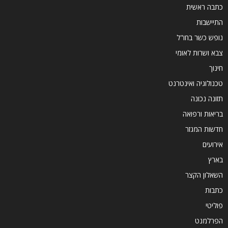
כתבה ראשית
התיישבות
נופש כשר בחו"ל
צבא ושרות לאומי
חינוך
טכנולוגיה ואינטרנט
תזונה נכונה
בריאות ורפואה
חדשות המגזר
אירועים
בארץ
השאלון הקצר
כתבות
פוליטי
הפרלמנט