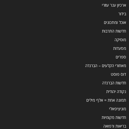
ארכיון ענר עוזרי
בידור
אוכל ומתכונים
חדשות התרבות
מוסיקה
מסעדות
ספרים
מאחורי הקלעים – הברנז'ה
דוס פוסט
חדשות הברנז'ה
נקודה יהודית
תמונה אחת = אלף מילים
מוניציפאלי
חדשות מקומיות
בריאות ורפואה