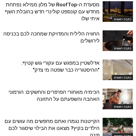
מסעדת ה-RoofTop של מלון ממילא נפתחת
מחדש עם קונספט קולינרי חדש בהובלת השף
איתי שלו
כתבה ראשית
החוויה הלילית והמדויקת שמחכה לכם בכניסה
לירושלים
כתבה ראשית
אדלשטיין במפגש עם עקורי גוש קטיף:
"ההיסטוריה כבר שפטה מי צדק"
כתבה ראשית
הכימיה מאחורי הפרפרים והחשקים: הורמוני
האהבה והשפעתם על התזונה
כתבה ראשית
הקייטנות נגמרו ואתם מחפשים מה עושים עם
הילדים בקיץ? מצאנו את הבילוי שיסגור לכם
פינה
כתבה ראשית