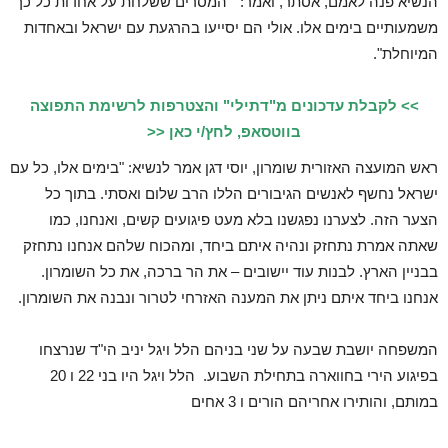
הנשיא פנה לאמם, אסתר, ואמר: ״המסרים ששלחת על אחדות כל כך
משמעותיים בימים אלו. אולי הם יסייעו בהרגעת עם ישראל ובאחדות
המיוחלת".
>> לקבלת עדכונים מ"דתילי" והצטרפות לרשימת התפוצה
בווטסאפ, לחץ/י כאן <<
ראש המועצה האזורית שומרון, יוסי דגן אמר לנשיא: "בימים אלו, כל עם
ישראל נחשף לאנשים הגיבורים הללו הרב שלום ואסתי. בתוך כל
הצער הזה. לצערנו נפגשנו בלא מעט פיגועים קשים, ואנחנו, כמו
שאתה אמרת נתחזק ונהיה איתם ביחד, ומהכוח שלהם אנחנו נתחזק
בבניין הארץ. לבנות עוד יישובים – את הר ברכה, את כל השומרון.
אנחנו ביחד איתם ניתן את המענה האזרחי לטרור ונבנה את השומרון.
המשפחה יושבת שבעה על שני בניהם הלל ויגל יניב הי"ד שנרצחו
בפיגוע הירי בחווארה בתחילת השבוע. הלל ויגל היו בני 22 ו 20
במותם, והותירו אחריהם הורים ו 3 אחים