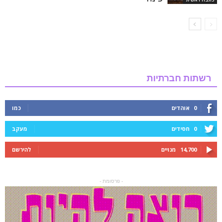
רשתות חברתיות
0
אוהדים
כמו
0
חסידים
מעקב
14,700
מנויים
להירשם
- פרסומת -