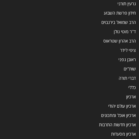
גרעין תורני
חידון פרשת השבוע
הרב שמואל בירנבוים
ד''ר מוטי גולן
הרב אהרון שטראוס
ציפי לידר
ראובן גפני
שות"ים
דברי תורה
כללי
ארכיון
ארכיון עולם יהודי
ארכיון אוכל ומתכונים
ארכיון חדשות התרבות
ארכיון מסעדות