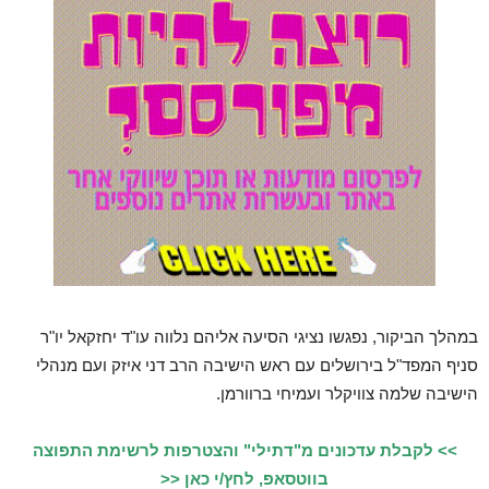
במהלך הביקור, נפגשו נציגי הסיעה אליהם נלווה עו"ד יחזקאל יו"ר
סניף המפד"ל בירושלים עם ראש הישיבה הרב דני איזק ועם מנהלי
הישיבה שלמה צוויקלר ועמיחי ברוורמן.
>> לקבלת עדכונים מ"דתילי" והצטרפות לרשימת התפוצה
בווטסאפ, לחץ/י כאן <<