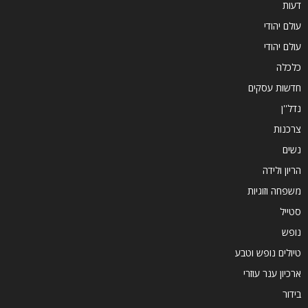
דעות
עולם יהודי
עולם יהודי
כלכלה
חדשות עסקים
נדל''ן
צרכנות
נשים
הריון ולידה
משפחה וזוגיות
סטייל
נופש
טיולים נופש וטבע
ארכיון ענר עוזרי
בידור