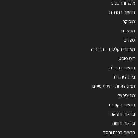
אוכל ומתכונים
חדשות התרבות
מוסיקה
מסעדות
ספרים
מאחורי הקלעים – הברנז'ה
דוס פוסט
חדשות הברנז'ה
נקודה יהודית
תמונה אחת = אלף מילים
מוניציפאלי
חדשות מקומיות
בריאות ורפואה
בריאות ורווחה
חדשות חברה וחסד