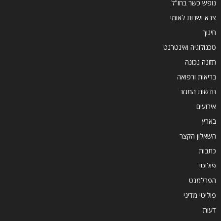
נופש כשר בחו"ל
צבא ושרות לאומי
חינוך
טכנולוגיה ואינטרנט
תזונה נכונה
בריאות ורפואה
חדשות המגזר
אירועים
בארץ
השאלון הקצר
כתבות
פוליטי
הפרלמנט
פוליטי מדיני
דעות