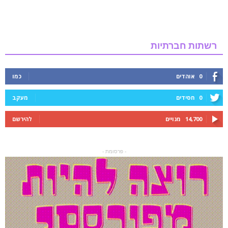
רשתות חברתיות
0
אוהדים
כמו
0
חסידים
מעקב
14,700
מנויים
להירשם
- פרסומת -