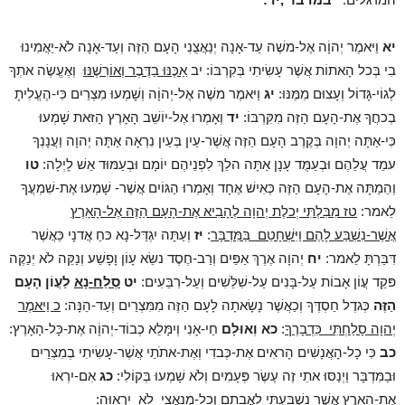
יא
וַיּאמֶר יְהוָֹה אֶל-משֶׁה עַד-אָנָה יְנַאֲצֻנִי הָעָם הַזֶּה וְעַד-אָנָה לֹא-יַאֲמִינוּ
בִי בְּכל הָאתוֹת אֲשֶׁר עָשִׂיתִי בְּקִרְבּוֹ: יב
אַכֶּנּוּ בַדֶּבֶר וְאוֹרִשֶׁנּוּ
וְאֶעֱשֶׂה אתְךָ
לְגוֹי-גָּדוֹל וְעָצוּם מִמֶּנּוּ:
יג
וַיּאמֶר משֶׁה אֶל-יְהוָֹה וְשָׁמְעוּ מִצְרַיִם כִּי-הֶעֱלִיתָ
בְכחֲךָ אֶת-הָעָם הַזֶּה מִקִּרְבּוֹ:
יד
וְאָמְרוּ אֶל-יוֹשֵׁב הָאָרֶץ הַזּאת שָׁמְעוּ
כִּי-אַתָּה יְהוָה בְּקֶרֶב הָעָם הַזֶּה אֲשֶׁר-עַיִן בְּעַיִן נִרְאָה אַתָּה יְהוָה וַעֲנָנְךָ
עמֵד עֲלֵהֶם וּבְעַמֻּד עָנָן אַתָּה הלֵךְ לִפְנֵיהֶם יוֹמָם וּבְעַמּוּד אֵשׁ לָיְלָה:
טו
וְהֵמַתָּה אֶת-הָעָם הַזֶּה כְּאִישׁ אֶחָד וְאָמְרוּ הַגּוֹיִם אֲשֶׁר- שָׁמְעוּ אֶת-שִׁמְעֲךָ
לֵאמר:
טז מִבִּלְתִּי יְכלֶת יְהוָה לְהָבִיא אֶת-הָעָם הַזֶּה אֶל-הָאָרֶץ
אֲשֶׁר-נִשְׁבַּע לָהֶם וַיִּשְׁחָטֵם בַּמִּדְבָּר
:
יז
וְעַתָּה יִגְדַּל-נָא כּחַ אֲדנָי כַּאֲשֶׁר
דִּבַּרְתָּ לֵאמר:
יח
יְהוָה אֶרֶךְ אַפַּיִם וְרַב-חֶסֶד נשֵׂא עָוֹן וָפָשַׁע וְנַקֵּה לֹא יְנַקֶּה
פּקֵד עֲוֹן אָבוֹת עַל-בָּנִים עַל-שִׁלֵּשִׁים וְעַל-רִבֵּעִים:
יט
סְלַח-נָא
לַעֲוֹן הָעָם
הַזֶּה
כְּגדֶל חַסְדֶּךָ וְכַאֲשֶׁר נָשָׂאתָה לָעָם הַזֶּה מִמִּצְרַיִם וְעַד-הֵנָּה:
כ וַיּאמֶר
יְהוָה סָלַחְתִּי כִּדְבָרֶךָ
:
כא
וְאוּלָם
חַי-אָנִי וְיִמָּלֵא כְבוֹד-יְהוָֹה אֶת-כָּל-הָאָרֶץ:
כב
כִּי כָל-הָאֲנָשִׁים הָראִים אֶת-כְּבדִי וְאֶת-אתֹתַי אֲשֶׁר-עָשִׂיתִי בְמִצְרַיִם
וּבַמִּדְבָּר וַיְנַסּוּ אתִי זֶה עֶשֶׂר פְּעָמִים וְלֹא שָׁמְעוּ בְּקוֹלִי:
כג
אִם-יִרְאוּ
אֶת-הָאָרֶץ אֲשֶׁר נִשְׁבַּעְתִּי לַאֲבתָם
וְכָל-מְנַאֲצַי לֹא יִרְאוּהָ
: