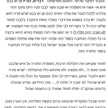
ונעבור למקור שלישי, והפעם מפרשתנו:
דברים, כט:
יז
פֶּן-יֵשׁ בָּכֶם
אִישׁ אוֹ- אִשָּׁה אוֹ מִשְׁפָּחָה אוֹ-שֵׁבֶט אֲשֶׁר לְבָבוֹ פנֶה הַיּוֹם מֵעִם יְהוָֹה
אֱלֹהֵינוּ לָלֶכֶת לַעֲבד אֶת-אֱלֹהֵי הַגּוֹיִם הָהֵם פֶּן-יֵשׁ בָּכֶם שׁרֶשׁ פּרֶה ראשׁ
וְלַעֲנָה:
יח
וְהָיָה בְּשָׁמְעוֹ אֶת-דִּבְרֵי הָאָלָה הַזּאת וְהִתְבָּרֵךְ בִּלְבָבוֹ לֵאמר
שָׁלוֹם יִהְיֶה-לִּי כִּי בִּשְׁרִרוּת לִבִּי אֵלֵךְ לְמַעַן סְפוֹת הָרָוָה אֶת-הַצְּמֵאָה:
יט
לֹא-יאבֶה יְהוָה סְלֹחַ לוֹ
כִּי אָז יֶעְשַׁן אַף-יְהוָֹה וְקִנְאָתוֹ בָּאִישׁ הַהוּא וְרָבְצָה
בּוֹ כָּל-הָאָלָה הַכְּתוּבָה בַּסֵּפֶר הַזֶּה וּמָחָה יְהוָֹה אֶת-שְׁמוֹ מִתַּחַת הַשָּׁמָיִם:
כ
וְהִבְדִּילוֹ יְהוָֹה לְרָעָה מִכּל שִׁבְטֵי יִשְׂרָאֵל כְּכל אָלוֹת הַבְּרִית הַכְּתוּבָה
בְּסֵפֶר הַתּוֹרָה הַזֶּה:
לאחר שקראנו את הקללות הרבות, מספרת התורה על איש שלבבו
פונה מעם ה' , ולא מקשיב ולא מתרגש כלל מהקללות -"שרש פורה
ראש ולענה" וטוען: בשרירות לבי אלך ומצפצף על הכל! מה תגובת ה'
לאיש שכזה? לא יאבה ה' סלוח לו…- ומה החידוש, ומדוע שנעלה
בדעתנו שהקב"ה יסלח לאחד שמורד בו בחוצפה שכזו?
ראינו שבכל המקורות שהבאנו ובהם בקשת הסליחה, אין העניין מובן
וכנראה שיש לבאר בצורה שונה משחשבנו את בקשת הסליחה. לשם