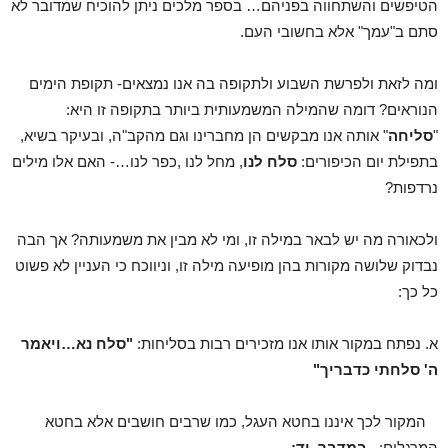
הטיפשים והשתחווה בפניהם… בספר מלכים ניתן להוכיח שמדובר לא
סתם ב"עמך" אלא בחשובי העם.
ומה לזאת ולפרשת השבוע ולתקופה בה אנו נמצאים- תקופת הימים
הנוראים? דומה שהמילה המשמעותית ביותר בתקופה זו היא:
"
סליחה
" אותה אנו מבקשים הן מחברינו וגם מהקב"ה, ובעיקר בשיא,
בתפילת יום הכיפורים:
סלח לנו
, מחל לנו ,כפר לנו…- האם אלו מילים
נרדפות?
ולכאורה מה יש לבאר במילה זו, ומי לא מבין את משמעותה? אך הבה
נבדוק שלושה מקורות בהן מופיעה מילה זו, וניווכח כי העניין לא פשוט
כל כך:
א. נפתח במקור אותו אנו מזכירים רבות בסליחות:
"סלח נא…ויאמר
ה' סלחתי כדבריך"
המקור לכך איננו בחטא העגל, כמו שרבים חושבים אלא בחטא
המרגלים:
במדבר ,יד: