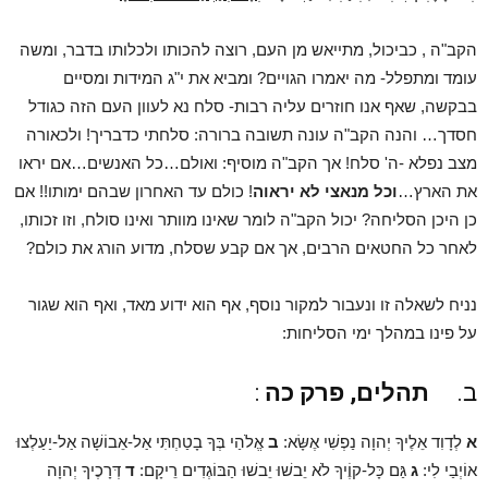
הקב"ה , כביכול, מתייאש מן העם, רוצה להכותו ולכלותו בדבר, ומשה
עומד ומתפלל- מה יאמרו הגויים? ומביא את י"ג המידות ומסיים
בבקשה, שאף אנו חוזרים עליה רבות- סלח נא לעוון העם הזה כגודל
חסדך… והנה הקב"ה עונה תשובה ברורה: סלחתי כדבריך! ולכאורה
מצב נפלא -ה' סלח! אך הקב"ה מוסיף: ואולם…כל האנשים…אם יראו
את הארץ…
וכל מנאצי לא יראוה
! כולם עד האחרון שבהם ימותו!! אם
כן היכן הסליחה? יכול הקב"ה לומר שאינו מוותר ואינו סולח, וזו זכותו,
לאחר כל החטאים הרבים, אך אם קבע שסלח, מדוע הורג את כולם?
נניח לשאלה זו ונעבור למקור נוסף, אף הוא ידוע מאד, ואף הוא שגור
על פינו במהלך ימי הסליחות:
ב.
תהלים, פרק כה
:
א
לְדָוִד אֵלֶיךָ יְהוָה נַפְשִׁי אֶשָּׂא:
ב
אֱלֹהַי בְּךָ בָטַחְתִּי אַל-אֵבוֹשָׁה אַל-יַעַלְצוּ
אוֹיְבַי לִי:
ג
גַּם כָּל-קוֶֹיךָ לֹא יֵבשׁוּ יֵבשׁוּ הַבּוֹגְדִים רֵיקָם:
ד
דְּרָכֶיךָ יְהוָה