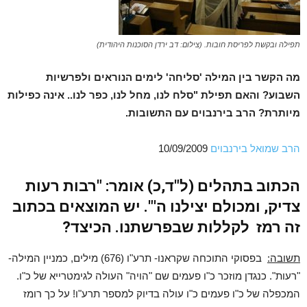
תפילה ובקשת לפריסת חובות. (צילום: דב ירדן הסוכנות היהודית)
מה הקשר בין המילה 'סליחה' לימים הנוראים ולפרשיות
השבוע? והאם תפילת "סלח לנו, מחל לנו, כפר לנו.. אינה כפילות
מיותרת? הרב בירנבוים עם התשובות.
הרב שמואל בירנבוים
10/09/2009
הכתוב בתהלים (ל"ד,כ) אומר: "רבות רעות
צדיק, ומכולם יצילנו ה'". יש המוצאים בכתוב
זה רמז לקללות שבפרשתנו. הכיצד?
תשובה:
בפסוקי התוכחה שקראנו- תרע"ו (676) מילים, כמניין המילה-
"רעות". כנגדן מוזכר כ"ו פעמים שם "הויה" העולה לגימטרייא של כ"ו.
המכפלה של כ"ו פעמים כ"ו עולה בדיוק למספר תרע"ו! על כך רומז