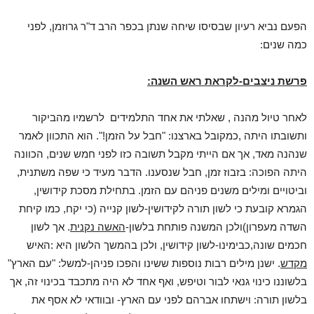
הפעם נביא רעיון שבסיסו שיחה שנתן בכפר הרב ד"ר גרוזמן, לפני
כמה שנים:
פרשת ניצבים-לקראת ראש השנה:
לאחר טיול מהנה , שאלתי את אחד התלמידים לרשמיו מהביקור
ותשובתו היתה ,כמקובל בארצנו: "חבל על הזמן!". הוא התכוון לאמר
שנהנה מאד, אך אם הייתי מקבל תשובה כזו לפני חמש שנים, הכוונה
היתה הפוכה: בזבוז זמן, חבל שנסענו. הדבר מעיד כי שפה משתנית,
וביטויים ומילים משנים פניהם עם הזמן. בתחילת מסכת קידושין,
הגמרא קובעת כי לשון תורה לקידושין-לשון קנייה (כי יקח, כמו קיחת
השדה מעפרון)ולכן המשנה פותחת בלשון-
האשה נקנית
. אך לשון
חכמים שונה,כבימינו-לשון קידושין, ולכן בהמשך הלשון היא :האיש
מקדש
. ישנן מילים רבות נוספות ששינו והפכו פניהן-למשל: "עם הארץ"
בלשוננו כינוי גנאי לבור וטיפש, ואף אחד לא היה מתכבד בכינוי זה, אך
בלשון תורה: וישתחו אברהם לפני עם הארץ- ובוודאי לא אסף את