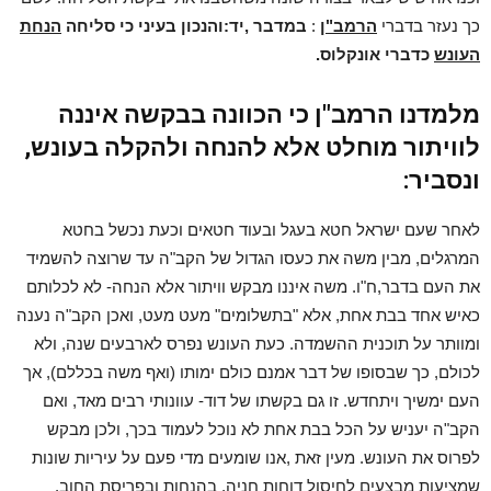
כך נעזר בדברי
הרמב"ן
:
במדבר ,יד:
והנכון בעיני כי סליחה
הנחת
העונש
כדברי אונקלוס.
מלמדנו הרמב"ן כי הכוונה בבקשה איננה
לוויתור מוחלט אלא להנחה ולהקלה בעונש,
ונסביר:
לאחר שעם ישראל חטא בעגל ובעוד חטאים וכעת נכשל בחטא
המרגלים, מבין משה את כעסו הגדול של הקב"ה עד שרוצה להשמיד
את העם בדבר,ח"ו. משה איננו מבקש וויתור אלא הנחה- לא לכלותם
כאיש אחד בבת אחת, אלא "בתשלומים" מעט מעט, ואכן הקב"ה נענה
ומוותר על תוכנית ההשמדה. כעת העונש נפרס לארבעים שנה, ולא
לכולם, כך שבסופו של דבר אמנם כולם ימותו (ואף משה בכללם), אך
העם ימשיך ויתחדש. זו גם בקשתו של דוד- עוונותי רבים מאד, ואם
הקב"ה יעניש על הכל בבת אחת לא נוכל לעמוד בכך, ולכן מבקש
לפרוס את העונש. מעין זאת ,אנו שומעים מדי פעם על עיריות שונות
שמציעות מבצעים לחיסול דוחות חניה, בהנחות ובפריסת החוב.