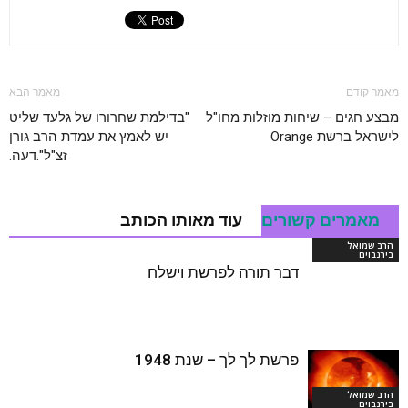
מאמר קודם
מאמר הבא
מבצע חגים – שיחות מוזלות מחו"ל
"בדילמת שחרורו של גלעד שליט
לישראל ברשת Orange
יש לאמץ את עמדת הרב גורן
זצ"ל".דעה.
מאמרים קשורים
עוד מאותו הכותב
הרב שמואל
בירנבוים
דבר תורה לפרשת וישלח
פרשת לך לך – שנת 1948
הרב שמואל
בירנבוים