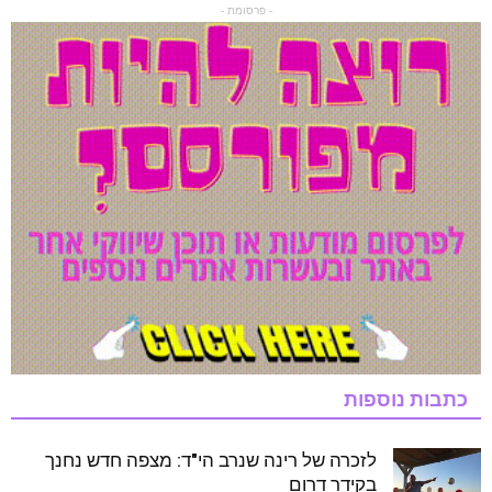
- פרסומת -
כתבות נוספות
לזכרה של רינה שנרב הי"ד: מצפה חדש נחנך
בקידר דרום