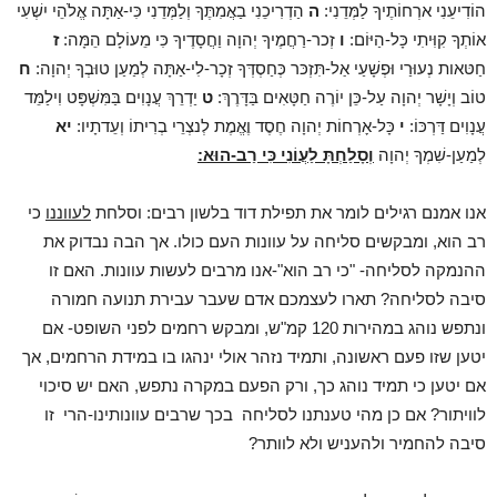
הוֹדִיעֵנִי ארְחוֹתֶיךָ לַמְּדֵנִי:
ה
הַדְרִיכֵנִי בַאֲמִתֶּךָ וְלַמְּדֵנִי כִּי-אַתָּה אֱלֹהֵי יִשְׁעִי
אוֹתְךָ קִוִּיתִי כָּל-הַיּוֹם:
ו
זְכר-רַחֲמֶיךָ יְהוָה וַחֲסָדֶיךָ כִּי מֵעוֹלָם הֵמָּה:
ז
חַטּאות נְעוּרַי וּפְשָׁעַי אַל-תִּזְכּר כְּחַסְדְּךָ זְכָר-לִי-אַתָּה לְמַעַן טוּבְךָ יְהוָה:
ח
טוֹב וְיָשָׁר יְהוָה עַל-כֵּן יוֹרֶה חַטָּאִים בַּדָּרֶךְ:
ט
יַדְרֵךְ עֲנָוִים בַּמִּשְׁפָּט וִילַמֵּד
עֲנָוִים דַּרְכּוֹ:
י
כָּל-אָרְחוֹת יְהוָה חֶסֶד וֶאֱמֶת לְנצְרֵי בְרִיתוֹ וְעֵדתָיו:
יא
לְמַעַן-שִׁמְךָ יְהוָה
וְסָלַחְתָּ לַעֲוֹנִי כִּי רַב-הוּא:
אנו אמנם רגילים לומר את תפילת דוד בלשון רבים: וסלחת
לעווננו
כי
רב הוא, ומבקשים סליחה על עוונות העם כולו. אך הבה נבדוק את
ההנמקה לסליחה- "כי רב הוא"-אנו מרבים לעשות עוונות. האם זו
סיבה לסליחה? תארו לעצמכם אדם שעבר עבירת תנועה חמורה
ונתפש נוהג במהירות 120 קמ"ש, ומבקש רחמים לפני השופט- אם
יטען שזו פעם ראשונה, ותמיד נזהר אולי ינהגו בו במידת הרחמים, אך
אם יטען כי תמיד נוהג כך, ורק הפעם במקרה נתפש, האם יש סיכוי
לוויתור? אם כן מהי טענתנו לסליחה בכך שרבים עוונותינו-הרי זו
סיבה להחמיר ולהעניש ולא לוותר?