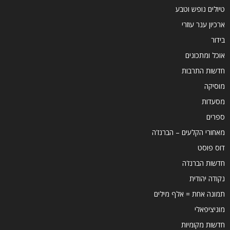
טיולים נופש וטבע
ארכיון ענר עוזרי
בידור
אוכל ומתכונים
חדשות התרבות
מוסיקה
מסעדות
ספרים
מאחורי הקלעים – הברנז'ה
דוס פוסט
חדשות הברנז'ה
נקודה יהודית
תמונה אחת = אלף מילים
מוניציפאלי
חדשות מקומיות