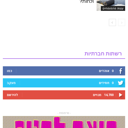
ולחות?
עצות מהמומחים
רשתות חברתיות
0
אוהדים
כמו
0
חסידים
מעקב
14,700
מנויים
להירשם
- פרסומת -