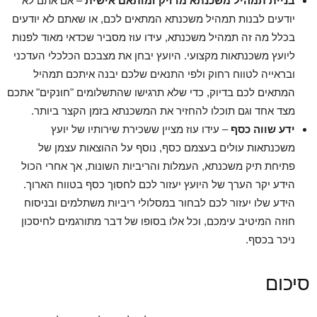
בניית תמהיל משכנתא מדויק ומותאם אישית
– אם אתם לא
יודעים לבנות תמהיל משכנתא המתאים לכם, או שאתם לא יודעים
בכלל מה זה תמהיל משכנתא, עידו עוז מסביר שכדאי מאוד לפנות
ליועץ משכנתאות מקצועי. היועץ יבחן את מצבכם הכלכלי העדכני
ובראייה לטווח רחוק ולפי התנאים שלכם יבנה איתכם תמהיל
המתאים לכם בדיוק, כדי שלא תרגישו שהתשלומים "חונקים" אתכם
מצד אחד וגם תוכלו להחזיר את המשכנתא בזמן הקצר ביותר.
ידע שווה כסף
– עידו עוז מציין ששכירת שירותיו של יועץ
משכנתאות עולים בעצמם כסף, נוסף על ההוצאות עצמן של
פתיחת תיק משכנתא, העמלות והריביות השונות, אך אחרי הכול
הידע יקר הערך של היועץ יעזור לכם לחסוך כסף בטווח הארוך.
הידע שלו יעזור לכם לבחור במסלולי ריביות משתלמים ובניסוח
חוזה המיטיב עימכם, וכל אלו בסופו של דבר מתורגמים לחיסכון
ניכר בכסף.
סיכום