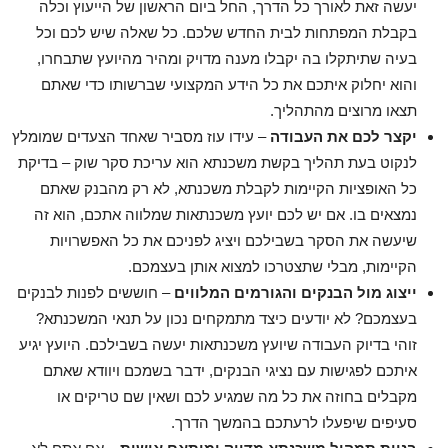
יעשה זאת לאורך כל הדרך, החל ביום הראשון של הייעוץ וכלה
בקבלת המפתחות לבית החדש שלכם. כל שאלה שיש לכם וכל
בעיה שתיתקלו בה יקבלו מענה מדויק ומהיר מהיועץ שתבחרו,
והוא יחלוק איתכם את כל הידע המקצועי שברשותו כדי שאתם
תצאו מרוצים מהתהליך.
יקצר לכם את העבודה
– עידו עוז מסביר שאחד הצעדים שמומלץ
לנקוט בעת תהליך בקשת משכנתא הוא עריכת סקר שוק – בדיקת
כל האופציות הקיימות לקבלת משכנתא, לא רק מהבנק שאתם
נמצאים בו. אם יש לכם יועץ משכנתאות שמלווה אתכם, הוא זה
שיעשה את הסקר בשבילכם ויציג לפניכם את כל האפשרויות
הקיימות, מבלי שתצטרכו למצוא אותן בעצמכם.
ייצוג מול הבנקים והגורמים המלווים
– חוששים לפנות לבנקים
בעצמכם? לא יודעים כיצד מתמקחים נכון על תנאי המשכנתא?
זוהי בדיוק העבודה שיועץ משכנתאות יעשה בשבילכם. היועץ יגיע
איתכם לפגישות עם נציגי הבנקים, ידבר בשמכם ויוודא שאתם
מקבלים בחוזה את כל מה שמגיע לכם ושאין שם טריקים או
סעיפים שיפעלו לרעתכם בהמשך הדרך.