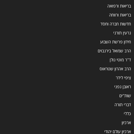
בריאות ורפואה
בריאות ורווחה
חדשות חברה וחסד
גרעין תורני
חידון פרשת השבוע
הרב שמואל בירנבוים
ד''ר מוטי גולן
הרב אהרון שטראוס
ציפי לידר
ראובן גפני
שות"ים
דברי תורה
כללי
ארכיון
ארכיון עולם יהודי