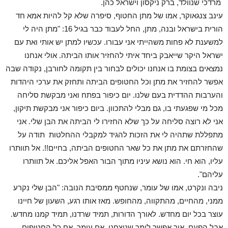
מרדכי שנוולד, ברק ניקסון וישראל כהן.
עינב צנגאוקר, אמו של מתן החטוף, סיפרה שלא קל להיות אמא חד
הורית בישראל ובנה, מתן, החל לעבוד כבר בגיל 16: "מתן היה לי
למשענת לא פחות משהייתי אני עבורו. עכשיו למתן יש אותי ואת עם
ישראל היקר שייאבק ביחד איתי להחזיר אותו הביתה. אולי אנחנו
נמצאים בצומת בו אנחנו יכולים לבחור בין תקומה לחורבן, נקודה שבה
אפשר להחזיר את מתן וכל החטופים הביתה ותחזק את ערכי היהדות
והערבות ההדדית בעם שלנו. יום כיפור בפתח ואני מבקשת סליחה
מכל מי שפגעתי בו, גם מבלי להתכוון. ביום כיפור אני מבקשת תיקון,
אני לא רוצה סליחה על כך שלא החזירו לי הביתה את הבן שלי. אני
מתפללת שתהיה לי את הזכות להגיד למקבלי ההחלטות תודה על
שהחזרתם את מתן את כל שאר החטופים הביתה, בחיים!!. אל תוותרו
עליו, הוא חי. הוא נושא עיניו מתוך הבור האפל אליכם. אל תוותרו
עליהם".
ניבה ונקרט, אמו של עומר, שנחטף ממסיבת הנובה: "הבן שלי נקרע
ממני, מהחיים, מהתקווה, מהחופש. מאז אותו רגע, השעון של חיינו
עוצר בכל יום מחדש. לאורך הדורות, תמיד שרדנו, תמיד קמנו מחדש.
אבל הפעם, איך אפשר לומר שניצחנו, אם עומר, אם כל החטופים,