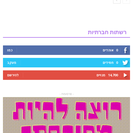
רשתות חברתיות
0
אוהדים
כמו
0
חסידים
מעקב
14,700
מנויים
להירשם
- פרסומת -