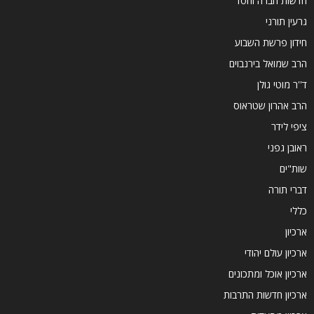
חדשות חברה וחסד
גרעין תורני
חידון פרשת השבוע
הרב שמואל בירנבוים
ד''ר מוטי גולן
הרב אהרון שטראוס
ציפי לידר
ראובן גפני
שות"ים
דברי תורה
כללי
ארכיון
ארכיון עולם יהודי
ארכיון אוכל ומתכונים
ארכיון חדשות התרבות