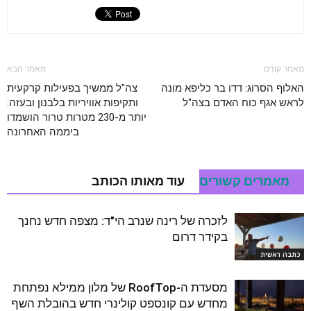
מאמר קודם
מאמר הבא
האלוף הסרוג: דדו בר כליפא מונה
צה"ל ממשיך בפעילות קרקעית
לראש אגף כוח האדם בצה"ל
ותקיפות אוויריות בלבנון ובעזה:
יותר מ-230 מטרות טרור הושמדו
ביממה האחרונה
מאמרים קשורים
עוד מאותו הכותב
לזכרה של רינה שנרב הי"ד: מצפה חדש נחנך
בקידר דרום
כתבה ראשית
מסעדת ה-RoofTop של מלון ממילא נפתחת
מחדש עם קונספט קולינרי חדש בהובלת השף