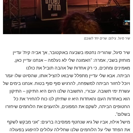
שיר סיגל. צילום: שרים יחד לשובם
שיר סיגל, שהוריה נחטפו בשבעה באוקטובר, אך אביה קית' עדיין
מוחזק בשבי, אמרה: "האמונה שלי לא נעלמה – אנחנו עדיין כאן,
מאמינים ומחכים, כי רק אחדות של אהבה תוביל את כולנו
הביתה. אבא שלי עדיין מתפלל שיבואו להציל אותו, שהסיוט שלו יגמר
ויוכל לחזור הביתה למשפחה, להרגיש סוף סוף בטוח. אנחנו בימים של
עשרת ימי תשובה. עבורי, התשובה שלנו היום היא התיקון – התיקון
הוא באחדות העם והאחדות היא זו שתיתן לנו כוח להחזיר את כל
החטופים הביתה, לשקם את המפונים, ולהעצים את הלוחמים שיחזרו
בשלום".
מישל אילוז, אביו של גיא שנחטף ממסיבה ברעים: "אני מבקש לשקף
את הפחד שלי על הלוחמים שלנו שחלילה עלולים להיפגע בפעולה