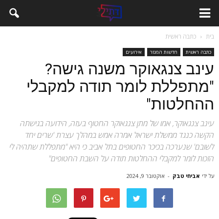
בית
כתבה ראשית
כתבה ראשית
חדשות המגזר
אירועים
עינב צנגאוקר משנה גישה?
"מתפללת לומר תודה למקבלי
ההחלטות"
עינב צנגאוקר, אמו של מתן צנגאוקר החטוף בעזה, הידועה בגישתה
הקשה כנגד ממשלת ישראל אמרה אמש במהלך עצרת 'שרים יחד
לשובם' שנערכה בכיכר החטופים בתל אביב כי היא "מתפללת שתהיה לי
הזכות לומר למקבלי ההחלטות תודה על השבת החטופים"
על ידי
אביחי טבק
-
אוקטובר 9, 2024