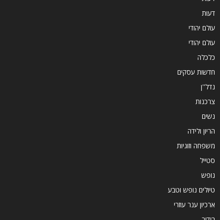
דעות
עולם יהודי
עולם יהודי
כלכלה
חדשות עסקים
נדל''ן
צרכנות
נשים
הריון ולידה
משפחה וזוגיות
סטייל
נופש
טיולים נופש וטבע
ארכיון ענר עוזרי
בידור