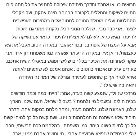
הרואית כזו או אחרת והדרך היחידה שיכולה להחזיר את כל החטופים
החיים לשיקום והחללים לקבורה בבטחה הינה עסקה, ועל מקבלי
ההחלטות ועלינו מוטלת החובה לחתור אליה במהירות האפשרית.
לצערי, אני כבר מבין, שנלקח ממני הכל. נלקחה ממני גם הזכות
להיפרד מגיא כגיא. לעולם לא אצליח להיפרד כראוי עם נשיקה של
אבא על המצח של גופת בני בכורי אהובי! במקרה הטוב אקבל את גיא
כעצמות/ די אן איי. במקרה הרע אזי שאהיה כמו משפחת רון ארד. אני
פוקד לאחרונה את הכיכר בכל יום שלישי ופוגש במעגלי השיח אתכם,
צעירים ערכיים איכותיים וטובים . אנחנו אמנם לא שותפים לאותה
אידאולוגיה אך כן שותפים לעתידה וגורלה של המדינה היחידה
והאהובה שיש לנו".
מרדכי שנוולד, שנפצע קשה בעזה, אמר: "הייתי כמה וכמה חודשים
בבית חולים. ובשביל מי נלחמתי? בשביל ישראל. העם שלנו, הארץ
שלנו, האמונה שלנו. נלחמנו בעזה, ומחר נילחם במקום אחר. הדבר
היחיד שלא משתנה זה המלחמות בינינו.. ושם קשה כל כך לנצח! קשה
כל כך לחיות פשוט ביחד. כמו משפחה. במלחמה ככה הרגשתי, חבר
שלי מהיחידה שנפצע שבועיים אחריי, חי וחושב אחרת ממני, אבל