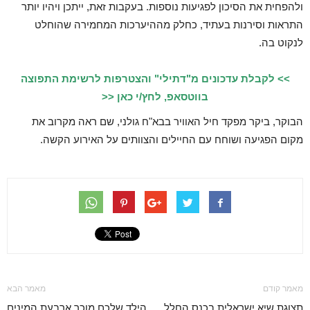
ולהפחית את הסיכון לפגיעות נוספות. בעקבות זאת, ייתכן ויהיו יותר
התראות וסירנות בעתיד, כחלק מההיערכות המחמירה שהוחלט
לנקוט בה.
>> לקבלת עדכונים מ"דתילי" והצטרפות לרשימת התפוצה
בווטסאפ, לחץ/י כאן <<
הבוקר, ביקר מפקד חיל האוויר בבא"ח גולני, שם ראה מקרוב את
מקום הפגיעה ושוחח עם החיילים והצוותים על האירוע הקשה.
מאמר קודם
מאמר הבא
תצוגת שיא ישראלית בכנס החלל
הילד שלכם מוכר ארבעת המינים