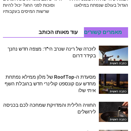
הגדול בעולם שנפתח במילאנו
וסוכות לפני החג? יכול להיות
שרשות המיסים בעקבותיו
מאמרים קשורים
עוד מאותו הכותב
לזכרה של רינה שנרב הי"ד: מצפה חדש נחנך
בקידר דרום
כתבה ראשית
מסעדת ה-RoofTop של מלון ממילא נפתחת
מחדש עם קונספט קולינרי חדש בהובלת השף
איתי שלו
כתבה ראשית
החוויה הלילית והמדויקת שמחכה לכם בכניסה
לירושלים
כתבה ראשית