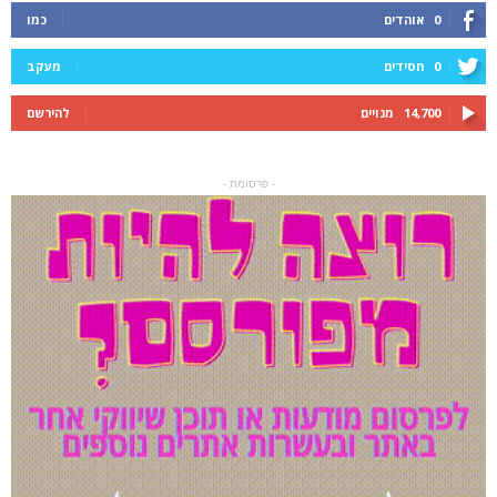
0
אוהדים
כמו
0
חסידים
מעקב
14,700
מנויים
להירשם
- פרסומת -