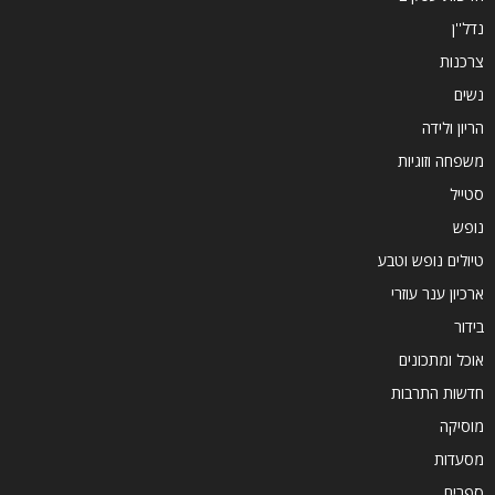
נדל''ן
צרכנות
נשים
הריון ולידה
משפחה וזוגיות
סטייל
נופש
טיולים נופש וטבע
ארכיון ענר עוזרי
בידור
אוכל ומתכונים
חדשות התרבות
מוסיקה
מסעדות
ספרים