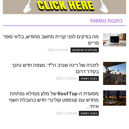
כתבות נוספות
מה בודקים לפני קניית מחשב מחודש, בליווי סופר
פרייס
אוגוסט 9, 2026
טכנולוגיה ואינטרנט
לזכרה של רינה שנרב הי"ד: מצפה חדש נחנך
בקידר דרום
אוגוסט 5, 2026
כתבה ראשית
מסעדת ה-RoofTop של מלון ממילא נפתחת
מחדש עם קונספט קולינרי חדש בהובלת השף
איתי...
אוגוסט 5, 2026
כתבה ראשית