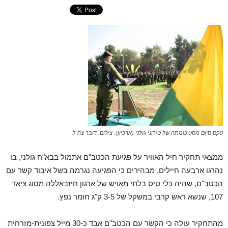
טקס סיום מסע כומתה של טירוני גולני (ארכיון). צילום: דובר צה"ל
ממצאי תחקיר חיל האוויר על פגיעת הכטב"ם אתמול בבא"ח גולני, בו
נהרגו ארבעה חיילים, מבהירים כי הפגיעה נגרמה בשל איבוד קשר עם
הכטב"ם, שהיה כלי טיס בלתי מאויש של ארגון חיזבאללה מסוג ציאד
107, שנשא ראש קרבי במשקל של 3-5 ק"ג חומר נפץ.
מהתחקיר עולה כי הקשר עם הכטב"ם אבד כ-30 מייל צפונית-מזרחית