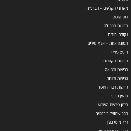
מאחורי הקלעים – הברנז'ה
דוס פוסט
חדשות הברנז'ה
נקודה יהודית
תמונה אחת = אלף מילים
מוניציפאלי
חדשות מקומיות
בריאות ורפואה
בריאות ורווחה
חדשות חברה וחסד
גרעין תורני
חידון פרשת השבוע
הרב שמואל בירנבוים
ד''ר מוטי גולן
הרב אהרון שטראוס