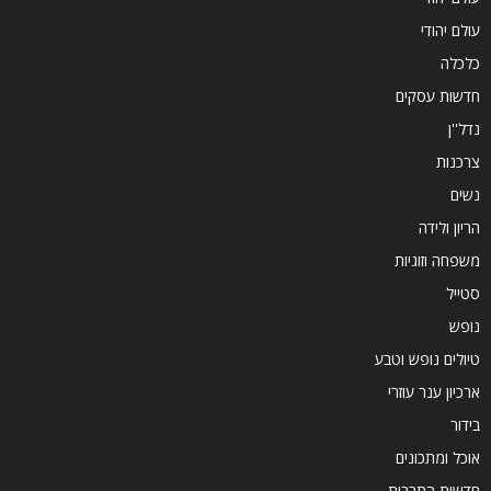
עולם יהודי
כלכלה
חדשות עסקים
נדל''ן
צרכנות
נשים
הריון ולידה
משפחה וזוגיות
סטייל
נופש
טיולים נופש וטבע
ארכיון ענר עוזרי
בידור
אוכל ומתכונים
חדשות התרבות