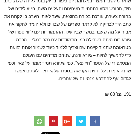
שחזר מהשבי המצרי במלחמת יום כיפור בדיוק בזמן ללידה שלה. כתב
היד, הפורש מסע בתחתיות הגיהינום והעלייה משם, הגיע לידיה של
בחורה צעירה, עורכת בכירה בהוצאה, שעד לאותו הערב בו לקחה את
כתב היד לבדיקה לא קראה ספרים של שבויים ולא העזה לחקור את
אביה על מה שעבר במשך שביו שלו. ההתמודדות עם ליווי ספרו של
גיורא רום היתה בשבילה כמו התמודדות עם נמר בנגלי – הכרה
בטראומה שתמיד קיימת שם וצריך ללמוד כיצד לשמור אותה רגועה
כדי להמשיך לחיות – גיורא ורנה, שניהם מזדהים עם העולם
המטאפורי של הספר "חיי פאי". כפי שגיורא תמיד אומר על פאי, וכפי
שרנה אומרת על חווית הקריאה בספרו של גיורא – לעתים אפשר
לגדול ואף להתרפא מנסיונם של אחרים.
191 עמ' 88 ₪