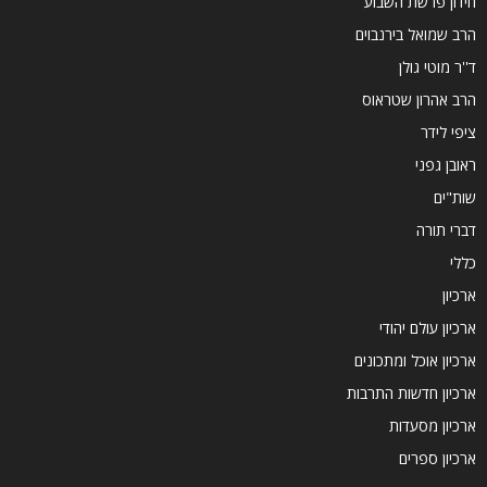
חידון פרשת השבוע
הרב שמואל בירנבוים
ד''ר מוטי גולן
הרב אהרון שטראוס
ציפי לידר
ראובן גפני
שות"ים
דברי תורה
כללי
ארכיון
ארכיון עולם יהודי
ארכיון אוכל ומתכונים
ארכיון חדשות התרבות
ארכיון מסעדות
ארכיון ספרים