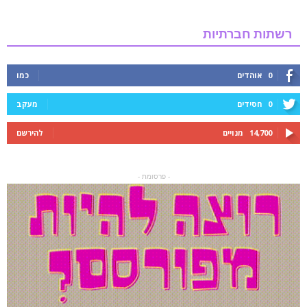
רשתות חברתיות
0
אוהדים
כמו
0
חסידים
מעקב
14,700
מנויים
להירשם
- פרסומת -