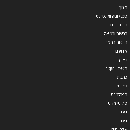
חינוך
טכנולוגיה ואינטרנט
תזונה נכונה
בריאות ורפואה
חדשות המגזר
אירועים
בארץ
השאלון הקצר
כתבות
פוליטי
הפרלמנט
פוליטי מדיני
דעות
דעות
עולם יהודי