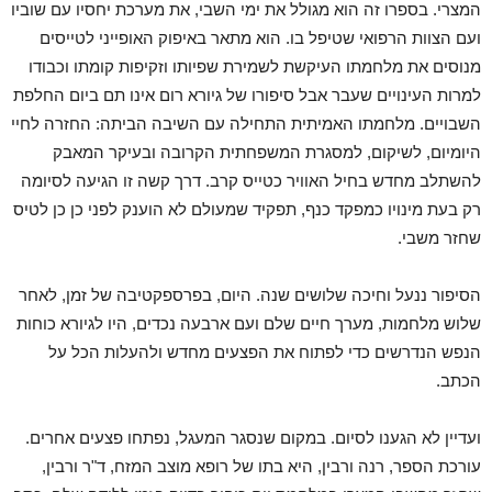
המצרי. בספרו זה הוא מגולל את ימי השבי, את מערכת יחסיו עם שוביו
ועם הצוות הרפואי שטיפל בו. הוא מתאר באיפוק האופייני לטייסים
מנוסים את מלחמתו העיקשת לשמירת שפיותו וזקיפות קומתו וכבודו
למרות העינויים שעבר אבל סיפורו של גיורא רום אינו תם ביום החלפת
השבויים. מלחמתו האמיתית התחילה עם השיבה הביתה: החזרה לחיי
היומיום, לשיקום, למסגרת המשפחתית הקרובה ובעיקר המאבק
להשתלב מחדש בחיל האוויר כטייס קרב. דרך קשה זו הגיעה לסיומה
רק בעת מינויו כמפקד כנף, תפקיד שמעולם לא הוענק לפני כן כן לטיס
שחזר משבי.
הסיפור ננעל וחיכה שלושים שנה. היום, בפרספקטיבה של זמן, לאחר
שלוש מלחמות, מערך חיים שלם ועם ארבעה נכדים, היו לגיורא כוחות
הנפש הנדרשים כדי לפתוח את הפצעים מחדש ולהעלות הכל על
הכתב.
ועדיין לא הגענו לסיום. במקום שנסגר המעגל, נפתחו פצעים אחרים.
עורכת הספר, רנה ורבין, היא בתו של רופא מוצב המזח, ד"ר ורבין,