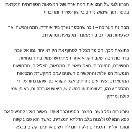
הכרונולוגי של המציאות המתוארת ושל המציאות הספרותית הנקראת
בספר, תוך שימוש נרחב בלשון עשירה ומרובדת.
מבחינת העריכה – ניכר שהספר נערך ביד אוהדת, חמה ורגישה, אך
לא פחות מכך גם ביד אמונה, מקצועית ומוקפדת.
כתוצאה מכך, הסופר מצליח לסחוף את הקורא יחד עמו אל עברו.
בדריכות רבה עוקב הקורא אחר המתרחש עמוק בתוך מחוזות
החשיבה, ההיזכרות, האסוציאציות, המראות, הצלילים, התחושות,
הנפשות הפועלות וההקשרים השונים עמם מתקשרת המציאות
המתוארת. האירועים נחרתים אצל הקורא כפי שהם נחוו על ידי
המספר עצמו, בעוצמות או בטשטוש, ביאוש או בתקווה, באופן אמין,
קולח ומרתק.
גיורא רום נפל בשבי המצרי בספטמבר 1969, כאשר נאלץ להפעיל את
כסא המפלט ולצנוח בלב הדלתא המצרית. כאשר הוא פצוע קשה
ומוכה על ידי הכפריים נלקח רום לחודשים ארוכים וקשים בכלא