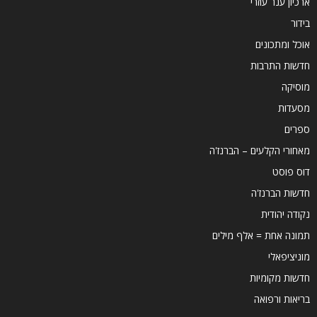
ארכיון ענר עוזרי
בידור
אוכל ומתכונים
חדשות התרבות
מוסיקה
מסעדות
ספרים
מאחורי הקלעים – הברנז'ה
דוס פוסט
חדשות הברנז'ה
נקודה יהודית
תמונה אחת = אלף מילים
מוניציפאלי
חדשות מקומיות
בריאות ורפואה