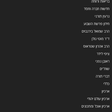
בריאות ורווחה
חדשות חברה וחסד
גרעין תורני
חידון פרשת השבוע
הרב שמואל בירנבוים
ד''ר מוטי גולן
הרב אהרון שטראוס
ציפי לידר
ראובן גפני
שות"ים
דברי תורה
כללי
ארכיון
ארכיון עולם יהודי
ארכיון אוכל ומתכונים