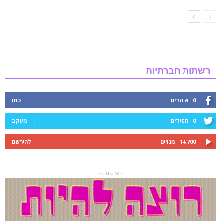
רשתות חברתיות
0
אוהדים
כמו
0
חסידים
מעקב
14,700
מנויים
להירשם
- פרסומת -