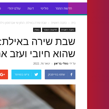
חדשות המגזר
פוליטי
דעות
עולם יהודי
כ
בית
כתבה ראשית
שבת שירה באילת: החזן שי אברמסון גילה 
כתבה ראשית
חדשות המגזר
בארץ
שבת שירה באילת: ה
שהוא חיובי ועזב א
על ידי
נטלי בר־און
-
ינואר 16, 2022
שתפו בפייסבוק
צייצו בטוויטר