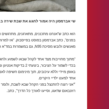
שי אברמסון היה אמור לחגוג את שבת שירה בב
הוא כתב ש"אנחנו מתכננים, מתארגנים, מתרגשים ו
בפנים", כתב אברמסון בפוסט בפייסבוק. "אז למרות 
מאנשים ולובש מסיכת N95, גם במשמרות במד"א וגם באופן כללי, גם אליי זה הגיע…מידבקת פי 70 כבר אמרנו?".
"מתוך מחוייבות מצד אחד לקהל שבאו לשמוע ולחגוג
בכדי לשמור על הציבור, 
באופן מיידי וללא עיכובים, תוך מינימום חשיפה לא
אחד למעט ילדיי היקרים.
״אני רוצה להתנצל בפני הקהל שבא לשבת, ולומר ת
רוזנבאום שדאגו, וסייעו לאורך כל הדרך", כתב.