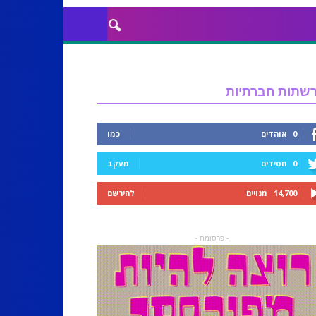
שתות חברתיות
0
אוהדים
כמו
0
חסידים
מעקב
14,700
מנויים
להירשם
- פרסומת -