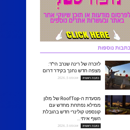
תבות נוספות
לזכרה של רינה שנרב הי"ד:
מצפה חדש נחנך בקידר דרום
אוגוסט 5, 2026
כתבה ראשית
מסעדת ה-RoofTop של מלון
ממילא נפתחת מחדש עם
קונספט קולינרי חדש בהובלת
השף איתי...
אוגוסט 5, 2026
כתבה ראשית