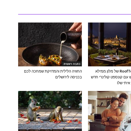
כתבה ראשית
מסעדת ה-RoofTop של מלון ממילא
החוויה הלילית והמדויקת שמחכה לכם
עם קונספט קולינרי חדש
בכניסה לירושלים
יתי שלו