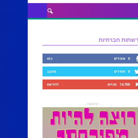
שתות חברתיות
0
אוהדים
כמו
0
חסידים
מעקב
14,700
מנויים
להירשם
- פרסומת -