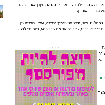
זורית שומרון ויו"ר הקרן יוסי דגן, מנהלת הקרן אסתר סילם
ע ביהודה ושומרון.
המחלצת" ועוד, תיאר את תהליך היצירה, ואמא ליוצרים בין
 דבר לא קדוש, צריך לחשוב מחוץ לקופסא, היום כדי להגיע
ה
- פרסומת -
ירה
ווקא
ימת
מצידו
ר