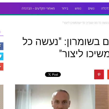
לכלה
נשים
נופש
בידור
מאחורי הקלעים – הברנז'ה
"נעשה כל מה שצריך כדי שתמשיכו ליצור"
ר
 בשומרון: "נעשה כל
יכו ליצור"