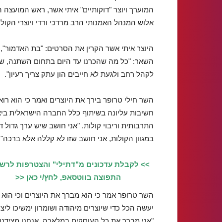
המוערך ויוצר "דוקותיים" איתי אשר, ראש המועצה הא
אלוש המנהל האמנותי הרב מרדכי ורדי ויוצרי הקולנו
היוצר איתי אשר הקרין את הסרטים: "בת האדמור", "
השאר: "כל מה שהכרנו עד היום בתחום השתנה, שום
לקהל רחב ולגעת לא חייבים הון עתק צריך רעיון".
השר חילי טרופר בירך את היוצרים ואמר כי הוא רוא
חשיבות עליונה בשיתוף כלל החברה הישראלית ביצ
התרבותית וריבוי קולות. "אני חושב שיש ערך גדול ד
במגוון הקולות, אני חושב שזו לא קללה אלא ברכה"
>> לקבלת עדכונים מ"דתילי" והצטרפות לרש
התפוצה בווטסאפ, לחץ/י כאן <<
השר טרופר אמר כי הוא מברך את היוצרים וכי הוא 
יעשה הכל כדי שיוצרים מיהודה ושומרון ימשיכו ליצו
"אני מברך את כל העוסקים במלאכה, אנחנו מצידנו