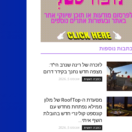
תבות נוספות
לזכרה של רינה שנרב הי"ד:
מצפה חדש נחנך בקידר דרום
אוגוסט 5, 2026
כתבה ראשית
מסעדת ה-RoofTop של מלון
ממילא נפתחת מחדש עם
קונספט קולינרי חדש בהובלת
השף איתי...
אוגוסט 5, 2026
כתבה ראשית