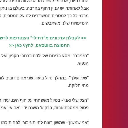
החברתיות, אנה מבקשת להביא שלווה ונתינה לעול
אבל לאחותה יש עניין דחוף בהרבה. בעולם בו ניתן
מרכזי כל כך למסרים המשודרים לנו על המסכים, ס
העדיפויות שלנו משתבשים.
>> לקבלת עדכונים מ"דתילי" והצטרפות לרש
התפוצה בווטסאפ, לחץ/י כאן <<
"הגניבה"- מסע בריחה של ילדה ברחבי הקניון ואל נ
הנפש.
"שלי ושלך"- במהלך טיול ביער, שני אחים דובים לו
מהי חלוקה.
"הצל שלי ואני"- בטיול משפחתי על חוף הים, עיד
פסוק ממסכת אבות, פרק א' משנה יד : "אם אין אני ל
"אני שמשון"- שמשון רוצה להיות גיבור, לפחות כמו