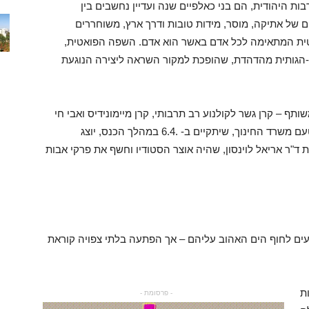
ות היהודית, הם בני כאלפיים שנה ועדיין נחשבים בין
 של אתיקה, מוסר, מידות טובות ודרך ארץ, משוחררים
ית המתאימה לכל אדם באשר הוא אדם. השפה הפואטית,
-הגותית מהדהדת, שהופכת למקור השראה ליצירה הנוגעת
תף – קרן גשר לקולנוע רב תרבותי, קרן מיימונידיס ואבי חי
וכאן חינוכית ומתוכנן להיות מושק בכנס למורים מטעם משרד החינוך, שיתקיים ב- .6.4 במהלך הכנס, יוצג
ת ד"ר אריאל לוינסון, שהיה אוצר הסטודיו וחשף את פרקי אבות
גיעים לחוף הים האהוב עליהם – אך הפתעה בלתי צפויה קוראת
ת
- פרסומת -