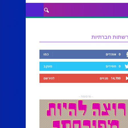
שתות חברתיות
0
אוהדים
כמו
0
חסידים
מעקב
14,700
מנויים
להירשם
- פרסומת -