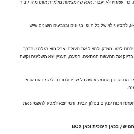
 כדי שאחיו לא יעבור, אלא שהמציאות מלמדת אותו מהו גיבור
"צבע גוף"- שיעור דיוקן עצמי שולח את מאיה, בת ה-8, למסע גילוי של כל היופי בגוונים ובצבעים השונים שיש
להילחם למען הצדק ולהציל את העולם, אבל הוא מגלה שהדרך
 בדיוק את המעשה המתאים. הפעם, העניין יצא משליטה וקשה
יתמר הנלהב בן החמש עושה כל שביכולתו כדי לשמח את אבא
זה.
פתח ויכוח ענקים בסלון הבית, ורמי יוצא למסע להשמיע את