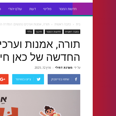
חדשות המגזר
פוליטי
דעות
עולם יהודי
כ
בית
כתבה ראשית
תורה, אמנות וערכים נפגשים: הסדרה ה
כתבה ראשית
חדשות המגזר
חינוך
כללי
תורה, אמנות וערכי
החדשה של כאן חי
על ידי
מערכת דתילי
-
מרץ 12, 2025
שתפו בפייסבוק
צייצו בטוויטר