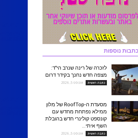
תבות נוספות
לזכרה של רינה שנרב הי"ד:
מצפה חדש נחנך בקידר דרום
אוגוסט 5, 2026
כתבה ראשית
מסעדת ה-RoofTop של מלון
ממילא נפתחת מחדש עם
קונספט קולינרי חדש בהובלת
השף איתי...
אוגוסט 5, 2026
כתבה ראשית