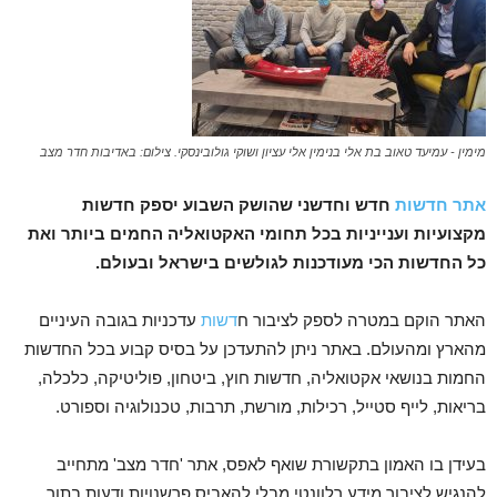
מימין - עמיעד טאוב בת אלי בנימין אלי עציון ושוקי גולובינסקי. צילום: באדיבות חדר מצב
אתר חדשות
חדש וחדשני שהושק השבוע יספק חדשות
מקצועיות וענייניות בכל תחומי האקטואליה החמים ביותר ואת
כל החדשות הכי מעודכנות לגולשים בישראל ובעולם.
האתר הוקם במטרה לספק לציבור ח
דשות
עדכניות בגובה העיניים
מהארץ ומהעולם. באתר ניתן להתעדכן על בסיס קבוע בכל החדשות
החמות בנושאי אקטואליה, חדשות חוץ, ביטחון, פוליטיקה, כלכלה,
בריאות, לייף סטייל, רכילות, מורשת, תרבות, טכנולוגיה וספורט.
בעידן בו האמון בתקשורת שואף לאפס, אתר 'חדר מצב' מתחייב
להנגיש לציבור מידע רלוונטי מבלי להאביס פרשנויות ודעות בתוך