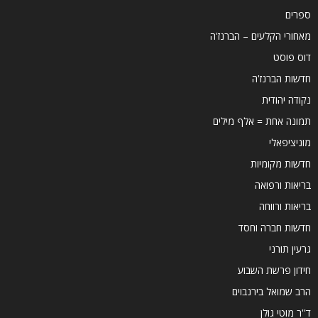
ספרים
מאחורי הקלעים – הברנז'ה
דוס פוסט
חדשות הברנז'ה
נקודה יהודית
תמונה אחת = אלף מילים
מוניציפאלי
חדשות מקומיות
בריאות ורפואה
בריאות ורווחה
חדשות חברה וחסד
גרעין תורני
חידון פרשת השבוע
הרב שמואל בירנבוים
ד''ר מוטי גולן