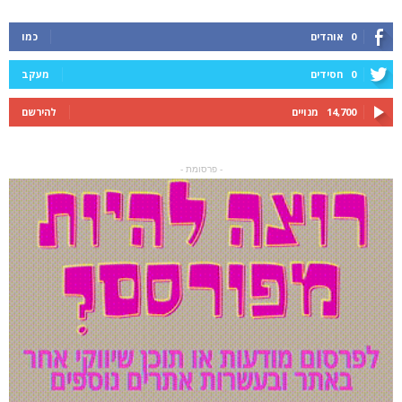
0
אוהדים
כמו
0
חסידים
מעקב
14,700
מנויים
להירשם
- פרסומת -