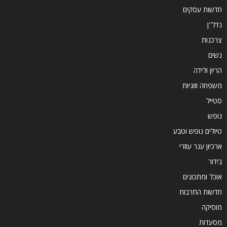
חדשות עסקים
נדל''ן
צרכנות
נשים
הריון ולידה
משפחה וזוגיות
סטייל
נופש
טיולים נופש וטבע
ארכיון ענר עוזרי
בידור
אוכל ומתכונים
חדשות התרבות
מוסיקה
מסעדות