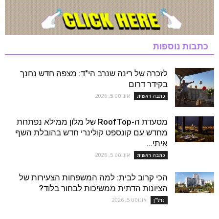
כתבות נוספות
לזכרה של רינה שנרב הי"ד: מצפה חדש נחנך
בקידר דרום
אוגוסט 5, 2026
כתבה ראשית
מסעדת ה-RoofTop של מלון ממילא נפתחת
מחדש עם קונספט קולינרי חדש בהובלת השף
איתי...
אוגוסט 5, 2026
כתבה ראשית
הכי קרוב לבית: למה המשפחות הצעירות של
הציונות הדתית ממשיכות לבחור בלוד?
אוגוסט 5, 2026
נדל''ן