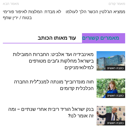
מאמר קודם
מאמר הבא
ממציא הג'לטין הכשר הלך לעולמו
לא מבדח: המלצות לאיפור פורימי
בטוח / ירין שחף
מאמרים קשורים
עוד מאותו הכותב
מאינבידיה ועד אלביט: החברות המובילות
בישראל מחלקות ג'ובים מטורפים
למילואימניקים
כתבה ראשית
חוה מונדרוביץ' מונתה למנכ"לית החברה
הכלכלית קדומים
כתבה ראשית
בנק ישראל הוריד ריבית אחרי שנתיים – ומה
זה אומר לנו?
כתבה ראשית