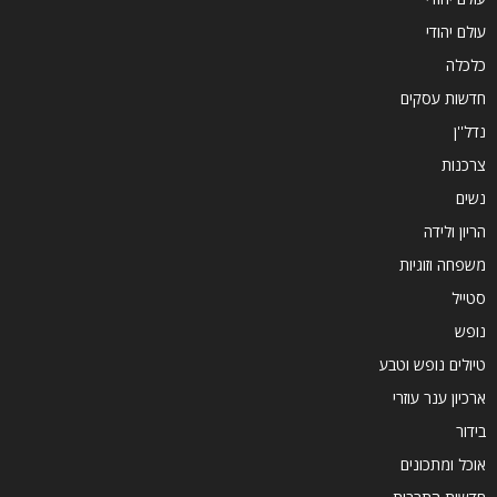
עולם יהודי
כלכלה
חדשות עסקים
נדל''ן
צרכנות
נשים
הריון ולידה
משפחה וזוגיות
סטייל
נופש
טיולים נופש וטבע
ארכיון ענר עוזרי
בידור
אוכל ומתכונים