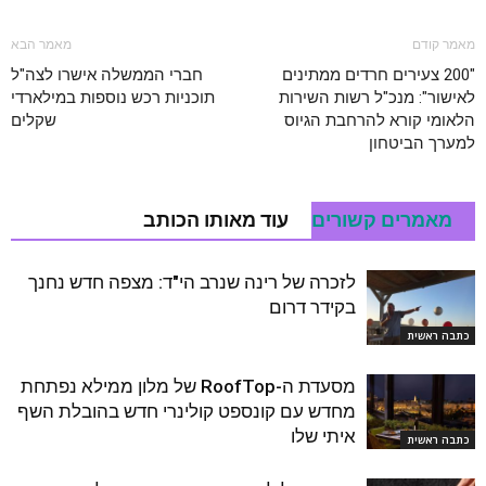
מאמר קודם
מאמר הבא
"200 צעירים חרדים ממתינים
חברי הממשלה אישרו לצה"ל
לאישור": מנכ"ל רשות השירות
תוכניות רכש נוספות במילארדי
הלאומי קורא להרחבת הגיוס
שקלים
למערך הביטחון
מאמרים קשורים
עוד מאותו הכותב
לזכרה של רינה שנרב הי"ד: מצפה חדש נחנך
בקידר דרום
כתבה ראשית
מסעדת ה-RoofTop של מלון ממילא נפתחת
מחדש עם קונספט קולינרי חדש בהובלת השף
איתי שלו
כתבה ראשית