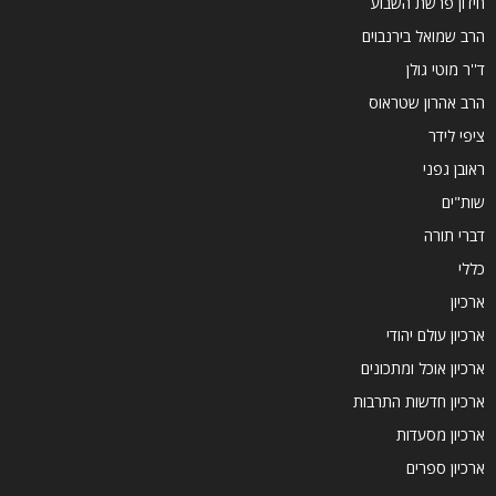
חידון פרשת השבוע
הרב שמואל בירנבוים
ד''ר מוטי גולן
הרב אהרון שטראוס
ציפי לידר
ראובן גפני
שות"ים
דברי תורה
כללי
ארכיון
ארכיון עולם יהודי
ארכיון אוכל ומתכונים
ארכיון חדשות התרבות
ארכיון מסעדות
ארכיון ספרים