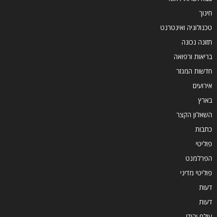
חינוך
טכנולוגיה ואינטרנט
תזונה נכונה
בריאות ורפואה
חדשות המגזר
אירועים
בארץ
השאלון הקצר
כתבות
פוליטי
הפרלמנט
פוליטי מדיני
דעות
דעות
עולם יהודי