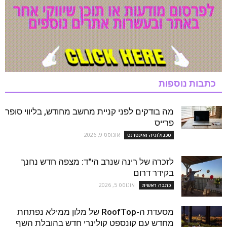
כתבות נוספות
מה בודקים לפני קניית מחשב מחודש, בליווי סופר
פרייס
אוגוסט 9, 2026
טכנולוגיה ואינטרנט
לזכרה של רינה שנרב הי"ד: מצפה חדש נחנך
בקידר דרום
אוגוסט 5, 2026
כתבה ראשית
מסעדת ה-RoofTop של מלון ממילא נפתחת
מחדש עם קונספט קולינרי חדש בהובלת השף