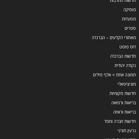
חדשות התרבות
מוסיקה
מסעדות
ספרים
מאחורי הקלעים – הברנז'ה
דוס פוסט
חדשות הברנז'ה
נקודה יהודית
תמונה אחת = אלף מילים
מוניציפאלי
חדשות מקומיות
בריאות ורפואה
בריאות ורווחה
חדשות חברה וחסד
גרעין תורני