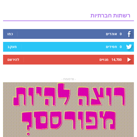
רשתות חברתיות
0
אוהדים
כמו
0
חסידים
מעקב
14,700
מנויים
להירשם
- פרסומת -