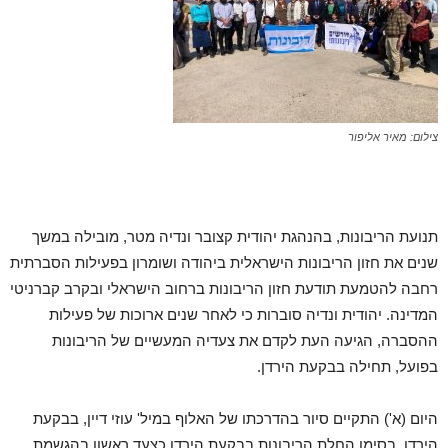
צילום: מאיר אליפור
תנועת הריבונות, בהנהגת יהודית קצובר ונדיה מטר, מובילה במשך
שנים את חזון הריבונות הישראלית ביהודה ושומרון בפעילות הסברתית
רחבה להטמעת תודעת חזון הריבונות ברחוב הישראלי ובקרב קברניטי
המדינה. יהודית ונדיה סוברות כי לאחר שנים ארוכות של פעילות
ההסברה, הגיעה העת לקדם את צעדיה המעשיים של הריבונות
בפועל, תחילה בבקעת הירדן.
היום (א') התקיים סיור בהדרכתו של האלוף במיל' עוזי דיין, בבקעת
הירדן, בסימן החלת הריבונות בבקעת הירדן כצעד ראשון בהגשמת