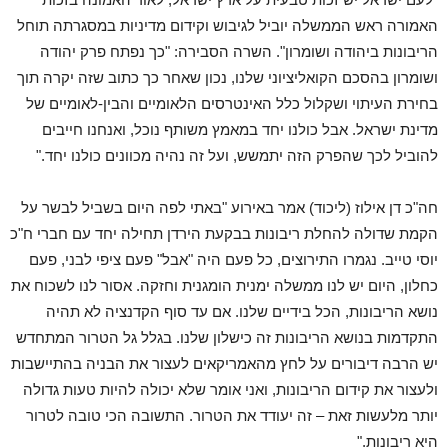
האמורה ראש הממשלה יוביל לגיבוש וקידום מדיניות במסגרתה תוחל
הריבונות ביהודה ושומרון". השרה הסבירה: "כך נפתח פרק יהודה
ושומרון בהסכם הקואליציוני שלנו, נכון שאחר כך כתוב שזה יקרה תוך
בחירת העיתוי ושקלול כלל האינטרסים הלאומיים והבין-לאומיים של
מדינת ישראל. אבל כולנו יחד במאמץ משותף נוכל, ואנחנו חייבים
להוביל לכך שהפרק הזה יתמשש, ועל זה נהיה מכוונים כולנו יחד."
חה"כ דן אילוז (ליכוד) אמר באירוע "באתי לפה היום בשביל לבשר על
הקמת שדולה להחלת ריבונות בבקעת הירדן תחילה יחד עם חברי ח"כ
יוסי טייב. נגמרו התירוצים, כל פעם היה "אבל" פעם ציפי לבני, פעם
כחלון, היום יש לנו ממשלה ימנית הומגנית וחזקה. אסור לנו לשכוח את
נושא הריבונות, הכל בידיים שלנו. אם עד סוף הקדנציה לא תהיה
התקדמות בנושא הריבונות זה כישלון שלנו. בגלל גל הטרור המתחדש
יש הרבה דיבורים על לחץ מהאמריקאים לעצור את הבניה בהתיישבות
ולעצור את קידום הריבונות, ואני אומר שלא יכולה להיות טעות גדולה
יותר מלעשות זאת – זה יעודד את הטרור. התשובה הכי טובה לטרור
היא ריבונות."