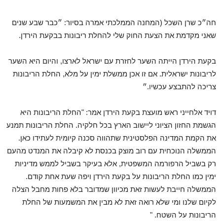
חה״כ שרן השכל (המחנה הממלכתי אמרה בסיור: ״כבר שבע שנים
שאני מקדמת את הצעת החוק שלי להחלת ריבונות בבקעת הירדן.
בקעת הירדן הייתה השער לחזרת עם ישראל לארצו, והיום היא השער
לריבונות ישראלית. אם זו אכן ממשלת ימין על מלא, החלת הריבונות
צריכה להתבצע עכשיו.״
דויד אלחייני ראש מועצת בקעת הירדן אמר: "החלת הריבונות היא
הגשמת החזון הציוני ליישוב הארץ בכל חלקיה. החלת הריבונות תמנע
את הקמת המדינה הפלסטינית שתהווה סכנה קיומית לעתידו כאן.
הממשלה הנוכחית עם רוב מוצק בכנסת לא קיבלה את המנדט מהעם
רק בשביל הרפורמה המשפטית, אלא בעיקר בשביל לממש מדיניות
ימין כמו החלת הריבונות על בקעת הירדן ויפה שעת אחת קודם.
הממשלה חייבת לעשות זאת מכיוון שמדובר בלא פחות מחבל הצלה
לקיום שלנו ומי שלא רואה זאת לא מבין את המשמעות של החלת
הריבונות על השטח. "