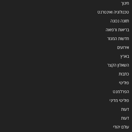
חינוך
טכנולוגיה ואינטרנט
תזונה נכונה
בריאות ורפואה
חדשות המגזר
אירועים
בארץ
השאלון הקצר
כתבות
פוליטי
הפרלמנט
פוליטי מדיני
דעות
דעות
עולם יהודי