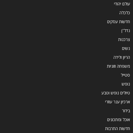
עולם יהודי
כלכלה
חדשות עסקים
נדל''ן
צרכנות
נשים
הריון ולידה
משפחה וזוגיות
סטייל
נופש
טיולים נופש וטבע
ארכיון ענר עוזרי
בידור
אוכל ומתכונים
חדשות התרבות