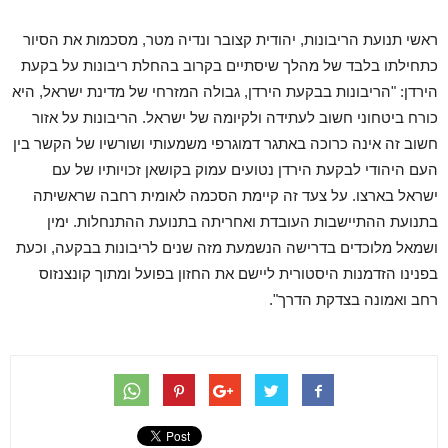
ראשי תנועת הריבונות, יהודית קצובר ונדיה מטר, מסכמות את הסיור
כתחילתו בלבד של מהלך שיסתיים בקרוב בהחלת ריבונות על בקעת
הירדן: "הריבונות בבקעת הירדן, גבולה המזרחי של מדינת ישראל, היא
כורח ביטחוני חשוב לעתידה ולקיומה של ישראל. הריבונות על אזור
חשוב זה אינה כרוכה באתגר דמוגרפי משמעותי ושורשיו של הקשר בין
העם היהודי לבקעת הירדן נטועים עמוק בקושאן זכויותיו של עם
ישראל בארצו. על צעד זה קיימת הסכמה לאומית רחבה שראשיתה
בתנועת ההתיישבות העובדת ואחריתה בתנועת ההתנחלות. ימין
ושמאל מלוכדים בדרישה הנשמעת מזה שנים לריבונות בבקעה, וכעת
בפנינו הזדמנות היסטורית ליישם את החזון בפועל ומתוך קונצנזוס
רחב ואמונה בצדקת הדרך".