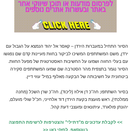
הסיור התחיל במעברות הירדן – קאסר אל יהוד הנמצא על הגבול עם
ירדן, משם המשתתפים המשיכו לביקור בחוות מעיינות קדם שם נפגשו
עם בעלי החווה ושמעו על החשיבות האסטרטגית של מפעל החוות.
הסיור נגמר בתצפית מהר הסטרבה שם שמעו המשתתפים סקירה
ביטחונית על חשיבותה של הבקעה מאלוף במיל' עוזי דיין.
בסיור השתתפו; חה"כ דן אילוז (ליכוד), חה"כ שרן השכל (מחנה
ממלכתי), ראש מועצת בקעת הירדן דוד אלחייני, חכ"ל שולי מועלם,
יהונתן פולארד, עיתונאים ומעצבי דעת קהל.
>> לקבלת עדכונים מ"דתילי" והצטרפות לרשימת התפוצה
בווטסאפ, לחץ/י כאן <<