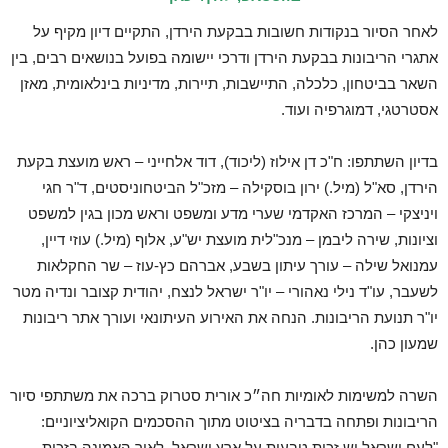
לאחר הסיור בנקודות חשובות בבקעת הירדן, התקיים דיון מקיף על
אתגרי הריבונות בבקעת הירדן ודרכי יישומה בפועל בנושאים רבים, בין
השאר בביטחון, כלכלה, התיישבות, תיירות, מדיניות בינלאומית, מאזן
אסטרטגי, דמוגרפיה ועוד.
בדיון השתתפו: ח"כ דן אילוז (ליכוד), דוד אלחייני – ראש מועצת בקעת
הירדן, סא"ל (מיל.) ירון בוסקילה – מזכ"ל הביטחוניסטים, ד"ר חגי
ויניצקי – המרכז האקדמי שערי מדע ומשפט וראש מכון בגין למשפט
וציונות, שירה ליבמן – מנכ"לית מועצת יש"ע, אלוף (מיל.) עוזי דיין,
עמנואל שילה – עורך עיתון בשבע, אברהם כץ-עוז – שר החקלאות
לשעבר, עו"ד נילי נאהורי – יו"ר ישראל לנצח, יהודית קצובר ונדיה מטר
יו"ר תנועת הריבונות. הנחה את האירוע העיתונאי ועורך אתר ריבונות
שמעון כהן.
השרה למשימות לאומיות חה״כ אורית סטרוק ברכה את משתתפי סיור
הריבונות ופתחה בדבריה בציטוט מתוך ההסכמים הקואליציוניים:
"לעם ישראל יש זכות טבעית על ארץ ישראל, לאור האמונה בזכות