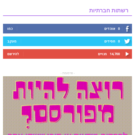
רשתות חברתיות
0
אוהדים
כמו
0
חסידים
מעקב
14,700
מנויים
להירשם
- פרסומת -