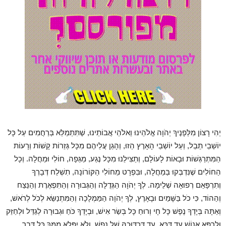
יְהִי רָצוֹן מִלְּפָנֶיךָ יְהֹוָה אֱלֹהֵינוּ וֵאלֹהֵי אֲבוֹתֵינוּ, שֶׁתִּתְמַלֵּא בְּרַחֲמִים עַל כָּל
יוֹשְׁבֵי תֵבֵל, וְעַל יוֹשְׁבֵי הָאָרֶץ הַזוּ, וְהָגֵן עֲלֵיהֶם מִכָּל גְּזֵרוֹת קָשׁוֹת וְרָעוֹת
הַמִּתְרַגְּשׁוֹת וּבָאוֹת לָעוֹלָם, וְתַצִּילֵנוּ מִכָּל נֶגַע, מַגֵּפָה, חוֹלִי וּמַחֲלָה. וְכָל
הַחוֹלִים שֶׁנִּדְבְּקוּ בַּמַחֲלָה, וּבִּפְרָט מֵחוֹלִי הַקּוֹרוֹנָה, תִשְׁלַח דְּבָרְךָ
וְתִרְפָּאֵם רְפוּאָה שְׁלֵימָה. לְךָ יְהֹוָה הַגְּדֻלָּה וְהַגְּבוּרָה וְהַתִּפְאֶרֶת וְהַנֵּצַח
וְהַהוֹד, כִּי כֹל בַּשָּׁמַיִם וּבָאָרֶץ, לְךָ יְהֹוָה הַמַּמְלָכָה וְהַמִּתְנַשֵּׂא לְכֹל לְרֹאשׁ,
וְאַתָּה בְּיָדְךָ נֶפֶשׁ כָּל חָי וְרוּחַ כָּל בְּשַׂר אִישׁ, וּבְיָדְךָ כֹּחַ וּגְבוּרָה לְגַדֵּל וּלְחַזֵּק
וּלְרַפֵּא אֱנוֹשׁ עַד דַּכָּא, עַד דִּכְדּוּכָהּ שֶׁל נֶפֶשׁ, וְלֹא יִפָּלֵא מִמְּךָ כָּל דָּבָר.