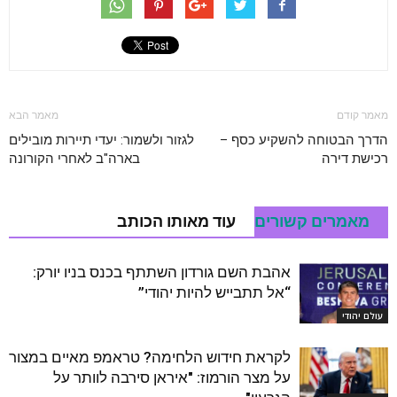
מאמר קודם
מאמר הבא
הדרך הבטוחה להשקיע כסף –
לגזור ולשמור: יעדי תיירות מובילים
רכישת דירה
בארה"ב לאחרי הקורונה
מאמרים קשורים
עוד מאותו הכותב
אהבת השם גורדון השתתף בכנס בניו יורק:
“אל תתבייש להיות יהודי”
עולם יהודי
לקראת חידוש הלחימה? טראמפ מאיים במצור
על מצר הורמוז: "איראן סירבה לוותר על