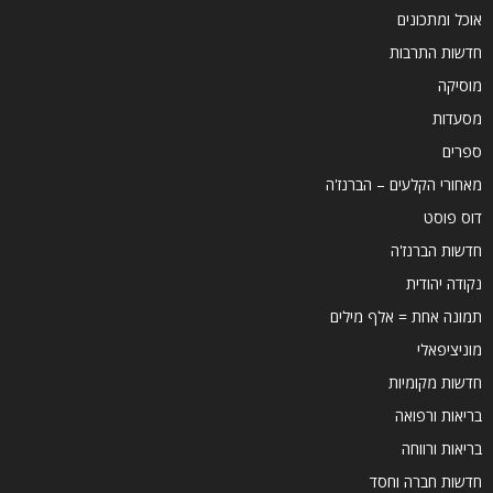
אוכל ומתכונים
חדשות התרבות
מוסיקה
מסעדות
ספרים
מאחורי הקלעים – הברנז'ה
דוס פוסט
חדשות הברנז'ה
נקודה יהודית
תמונה אחת = אלף מילים
מוניציפאלי
חדשות מקומיות
בריאות ורפואה
בריאות ורווחה
חדשות חברה וחסד