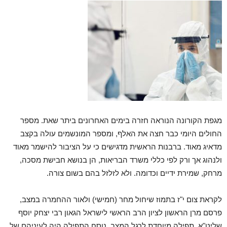
מגפת הקורונה הנוראה חזרה בימים האחרונים ביתר שאת. מספר
החולים היומי כבר חצה את האלף, ומספר המונשמים עולה בקצב
מדאיג מאוד. ברבנות הראשית מדגישים כי על הציבור להישמר מאוד
ולנהוג אך ורק לפי כללי משרד הבריאות, הן בנושא חבישת מסכה,
מרחק, שמירת ידיים וכדומה. ולא לזלזל בהם בשום צורה.
לקראת צום י"ז בתמוז שיחול מחר (חמישי) ולאור ההחמרה במצב,
פרסם מרן הראשון לציון הרב הראשי לישראל הגאון רבי יצחק יוסף
שליט"א, תפילה מיוחדת לרגל המצב. נוסח התפילה היה לעיניהם של