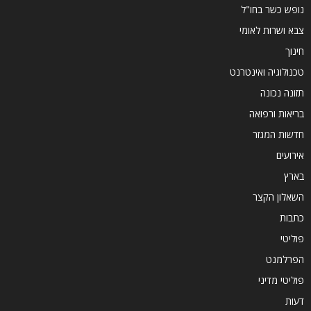
נופש כשר בחו"ל
צבא ושרות לאומי
חינוך
טכנולוגיה ואינטרנט
תזונה נכונה
בריאות ורפואה
חדשות המגזר
אירועים
בארץ
השאלון הקצר
כתבות
פוליטי
הפרלמנט
פוליטי מדיני
דעות