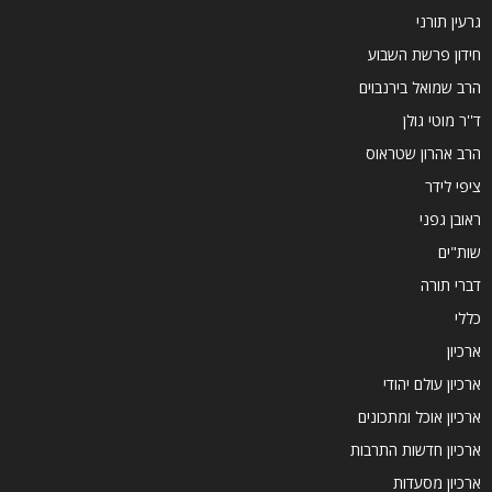
גרעין תורני
חידון פרשת השבוע
הרב שמואל בירנבוים
ד''ר מוטי גולן
הרב אהרון שטראוס
ציפי לידר
ראובן גפני
שות"ים
דברי תורה
כללי
ארכיון
ארכיון עולם יהודי
ארכיון אוכל ומתכונים
ארכיון חדשות התרבות
ארכיון מסעדות