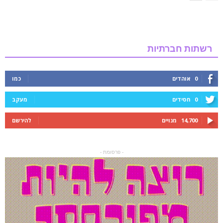
רשתות חברתיות
0
אוהדים
כמו
0
חסידים
מעקב
14,700
מנויים
להירשם
- פרסומת -