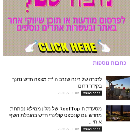
כתבות נוספות
לזכרה של רינה שנרב הי"ד: מצפה חדש נחנך
בקידר דרום
אוגוסט 5, 2026
כתבה ראשית
מסעדת ה-RoofTop של מלון ממילא נפתחת
מחדש עם קונספט קולינרי חדש בהובלת השף
איתי...
אוגוסט 5, 2026
כתבה ראשית