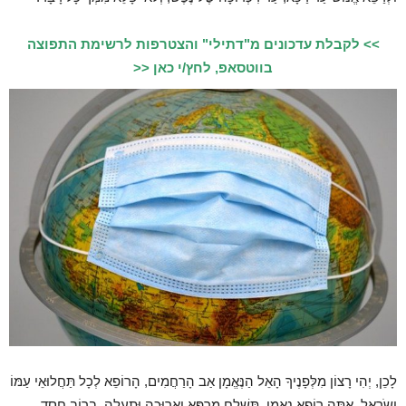
>> לקבלת עדכונים מ"דתילי" והצטרפות לרשימת התפוצה
בווטסאפ, לחץ/י כאן <<
לָכֵן, יְהִי רָצוֹן מִלְּפָנֶיךָ הָאֵל הַנֶּאֱמָן אַב הָרַחֲמִים, הָרוֹפֵא לְכָל תַּחֲלוּאֵי עַמּוֹ
יִשְֹרָאֵל, אַתָּה רוֹפֵא נֶאֱמָן, תִּשְׁלַח מַרְפֵּא וְאֲרוּכָה וּתְעָלָה, בְרוֹב חֶסֶד,