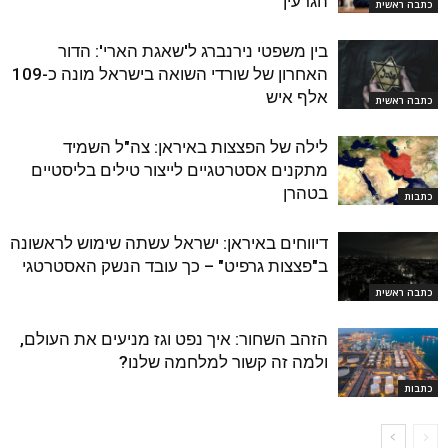
הגרעין"
כתבה ראשית
בין משפטי נירנברג ל'שאגת הארי': הדור
האחרון של שורדי השואה בישראל מונה כ-109
אלף איש
כתבה ראשית
לילה של הפצצות באיראן: צה"ל השמיד
מתקנים אסטרטגיים לייצור טילים בליסטיים
בטהרן
כתבות
דיווחים באיראן: ישראל עשתה שימוש לראשונה
ב"פצצות גרפיט" – כך עובד הנשק האסטרטגי
כתבה ראשית
הזהב השחור: איך נפט וגז מניעים את העולם,
ולמה זה קשור למלחמה שלנו?
כתבות