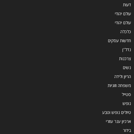
דעות
עולם יהודי
עולם יהודי
כלכלה
חדשות עסקים
נדל''ן
צרכנות
נשים
הריון ולידה
משפחה וזוגיות
סטייל
נופש
טיולים נופש וטבע
ארכיון ענר עוזרי
בידור