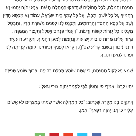
חֲנִינָה וְחֶמְלָה, לְכָל הַחוֹלִים שֶׁנִּדְבְּקוּ בַּמַחֲלָה הַזֹּאת, אָנָּא יְהֹוָה יֶהֱמוּ נָא
רַחֲמֶיךָ עַל כָּל יוֹשְׁבֵי תֵבֵל, וְעַל כָּל עַמְךָ בֵּית יִשְֹרָאֵל, עֲמוֹד נָא מִכִּסֵּא הַדִּין
וְשֵׁב עַל כִּסֵּא הַחֶסֶד וְהָרַחֲמִים, וְתִכָּנֵס לָנוּ לִפְנִים מִשּׁוּרַת הַדִּין, וּתְבַטֵּל
מֵעָלֵינוּ כָּל גְּזֵרוֹת קָשׁוֹת וְרָעוֹת, "וַיַעֲמֹד פִּנְחָס וַיְפַלֵּל וַתֵּעָצַר הַמַּגֵּפָה",
וּגְזוֹר עָלֵינוּ גְּזֵרוֹת טוֹבוֹת יְשׁוּעוֹת וְנֶחָמוֹת לְמַעַן רַחֲמֶיךָ, וְתִּקְרַע רוֹעַ גְּזַר
דִּינֵנוּ (יכווין בשם: קר"ע שט"ן), וְיִקָּרְאוּ לְפָנֶיךָ זָכִיּוֹתֵינוּ, קוּמָה עֶזְרָתָה לָּנוּ
וּפְדֵנוּ לְמַעַן חַסְדֶּךָ.
שְׁמַע נָא לְקוֹל תְחִנָּתֵנוּ, כִּי אַתָּה שׁוֹמֵעַ תְּפִלַּת כָּל פֶּה. בָּרוּךְ שׁוֹמֵעַ תְּפִלָּה:
יִהְיוּ לְרָצוֹן אִמְרֵי פִי וְהֶגְיוֹן לִבִּי לְפָנֶיךָ יְהֹוָה צוּרִי וְגֹאֲלִי:
וְיִתְקַיֶם בָּנוּ מִקְרָא שֶׁכָּתוּב: "כָּל הַמַּחֲלָה אֲשֶׁר שַׂמְתִּי בְמִצְרַיִם לֹא אָשִׂים
עָלֶיךָ כִּי אֲנִי יְהֹוָה רֹפְאֶךָ", אָמֵן.