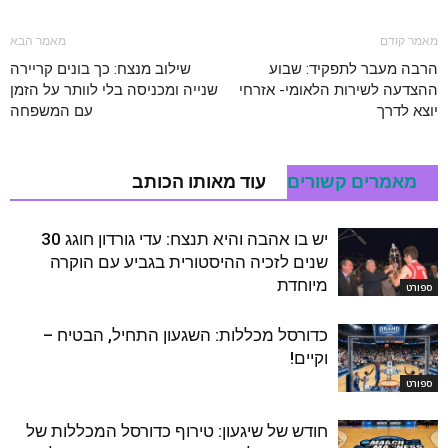
מאמר קודם
מאמר הבא
הרבה מעבר לתפקיד: שבוע
שילוב מנצח: כך בונים קריירה
ההצדעה לשירות הלאומי- אזרחי
שנייה ומכניסה בלי לוותר על הזמן
יוצא לדרך
עם המשפחה
מאמרים קשורים
עוד מאותו הכותב
יש בו אהבה והיא תנצח: עדי גורדון חוגג 30
שנים לזכיה ההיסטורית בגביע עם הוקרה
מיוחדת
ספורט
כדורסל מכללות: השגעון התחיל, הבטיח –
וקיים!
ספורט
חודש של שיגעון: טירוף כדורסל המכללות של