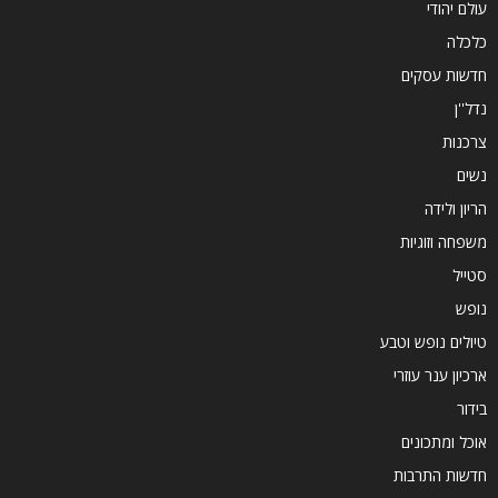
עולם יהודי
כלכלה
חדשות עסקים
נדל''ן
צרכנות
נשים
הריון ולידה
משפחה וזוגיות
סטייל
נופש
טיולים נופש וטבע
ארכיון ענר עוזרי
בידור
אוכל ומתכונים
חדשות התרבות