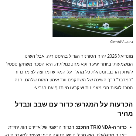
צילום: GeminiAI
מונדיאל 2026 יהיה הטורניר הגדול בהיסטוריה, אבל השינוי
המשמעותי ביותר יגיע דווקא מהטכנולוגיה. היא הפכה משחקן ספסל
לשחקן הרכב, ומנהלת כל מהלך על המגרש ומחוצה לו: מהכדור
"המדבר" דרך השינה של השחקנים ועד אימון המוח שלהם. הנה
הטכנולוגיות הכי מעניינות שיקבעו מי תניף את הגביע:
הכרעות על המגרש: כדור עם שבב ונבדל
מהיר
כדור ה-TRIONDA החכם:
הכדור הרשמי של אדידס הוא יחידת
דאטה מתגלגלת. הוא מכיל חיישן תנועה פנימי שעוזר למערכות ה-