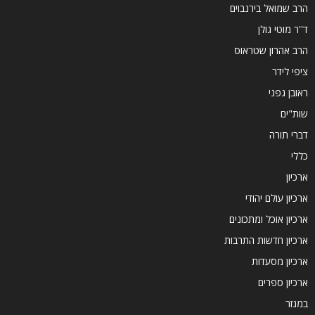
הרב שמואל בירנבוים
ד''ר מוטי גולן
הרב אהרון שטראוס
ציפי לידר
ראובן גפני
שות"ים
דברי תורה
כללי
ארכיון
ארכיון עולם יהודי
ארכיון אוכל ומתכונים
ארכיון חדשות התרבות
ארכיון מסעדות
ארכיון ספרים
במגזר