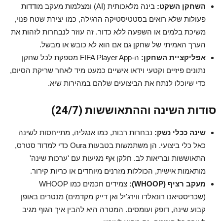
השחקן השקט:
בינה מלאכותית (AI) ומצלמות מעקב מודדות
פעולות שלא רואים בסטטיסטיקה הרגילה, כמו יצירת שטח פנוי,
משיכת בלמים או השפעה ללא כדור. זה עוזר לנבחרות לזהות את
הערך האמיתי של שחקן גם אם הוא לא כובש או מבשל.
אפליקציית השחקן:
ה-FIFA Player App מספקת לכל שחקן
נתונים פיזיים וקטעי וידאו אישיים כמעט מיד לאחר שריקת הסיום,
כדי שיוכלו לנתח את הביצועים שלהם במהירות שיא.
סודות השינה וההתאוששות (24/7)
שינה ככלי נשק:
נבחרות רבות, כמו אנגליה, מתייחסות לשינה
כאל כלי ביצועי. הן משתמשות בטבעות Oura כדי למדוד סטרס,
התאוששות ובריאות לב. חלקן אף מגיעות עם 'ערכות שינה'
מותאמות אישית, הכוללות מזרנים מיוחדים או כריות קירור.
מעקב רציף (WHOOP):
צמידים חכמים כמו WHOOP
(שכריסטיאנו רונאלדו ווירג'יל ואן דייק מקדמים) מנטרים באופן
קבוע שינה, דופק ועומסים. המטרה היא להבין איך הגוף מגיב