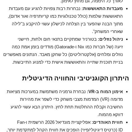
לאורך כל היממה, גם מחוץ לאימון.
מעבדות התאוששות:
נבחרות רבות צפויות להגיע עם מעבדות
התאוששות שלמות (כולל טכנולוגיות כמו קריותרפיה ואור אדום),
מתוך הבנה שהפער בין הצלחה לכישלון עשוי להיקבע ב"לילה
שאחרי המשחק".
ניהול נוזלים:
בטורניר שמתקיים בתנאי חום ולחות, חיישני
זיעה (של חברות כמו Nix ו-Gatorade) מודדים בזמן אמת כמה
נוזלים ומלחים (אלקטרוליטים) כל שחקן מאבד. הנתונים מאפשרים
בניית תוכנית שתייה והתאוששות אישית כדי למנוע התייבשות.
היתרון הקוגניטיבי והחוויה הדיגיטלית
אימון המוח ב-VR:
נבחרת גרמניה משתמשת במערכות מציאות
מדומה (VR) המדמות מצבי משחק כדי לשפר את מהירות
החשיבה וקבלת ההחלטות תחת לחץ. היתרון הבא עשוי להגיע
דווקא מהמוח.
חווית האוהדים:
אפליקציית מונדיאל 2026 הרשמית ו-Fan
ID (כרטיס דיגיטלי/פיזי) הופכים את חווית הקהל למתקדמת יותר,