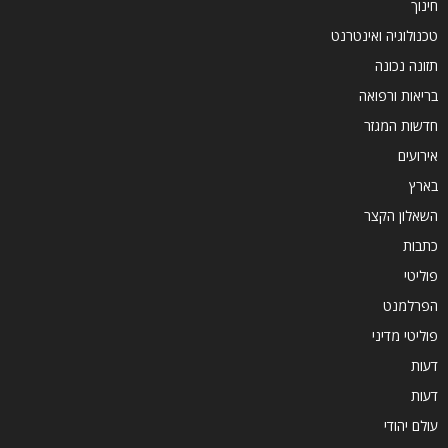
חינוך
טכנולוגיה ואינטרנט
תזונה נכונה
בריאות ורפואה
חדשות המגזר
אירועים
בארץ
השאלון הקצר
כתבות
פוליטי
הפרלמנט
פוליטי מדיני
דעות
דעות
עולם יהודי