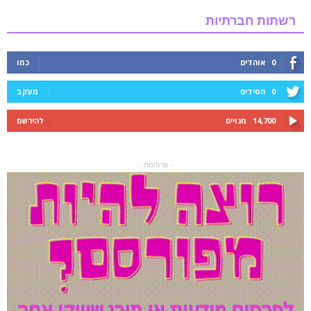
רשתות חברתיות
0
אוהדים
כמו
0
חסידים
מעקב
14,700
מנויים
להירשם
- פרסומת -