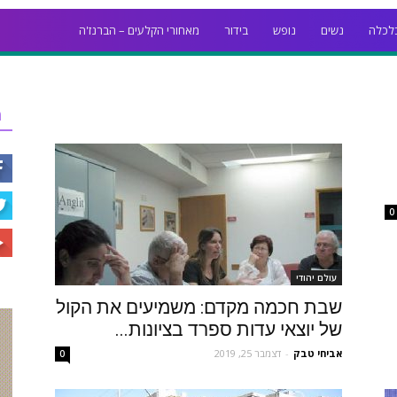
לכלה
נשים
נופש
בידור
מאחורי הקלעים – הברנז'ה
ר
0
עולם יהודי
שבת חכמה מקדם: משמיעים את הקול
של יוצאי עדות ספרד בציונות...
אביחי טבק
-
דצמבר 25, 2019
0