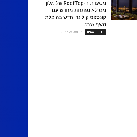
מסעדת ה-RoofTop של מלון
ממילא נפתחת מחדש עם
קונספט קולינרי חדש בהובלת
השף איתי...
אוגוסט 5, 2026
כתבה ראשית