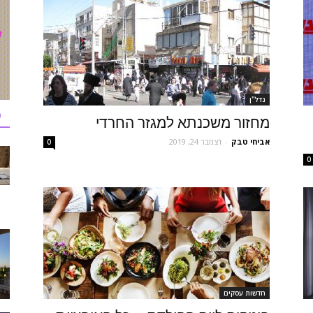
נדל''ן
כ
מחזור משכנתא למגזר החרדי
אביחי טבק
-
דצמבר 24, 2019
0
0
חדשות עסקים