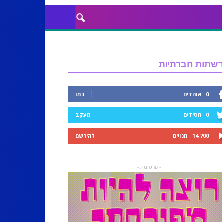
שתות חברתיות
0
אוהדים
כמו
0
חסידים
מעקב
14,700
מנויים
להירשם
- פרסומת -