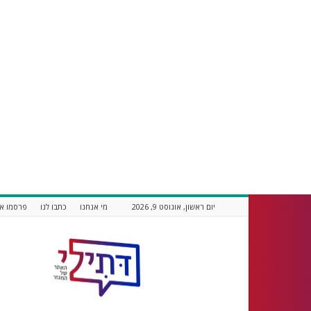
יום ראשון, אוגוסט 9, 2026
מי אנחנו
כתבו לנו
פרסמו אצ
דתילי
אתר
חדשות