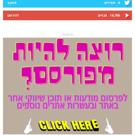
0
חסידים
מעקב
14,700
מנויים
להירשם
- פרסומת -