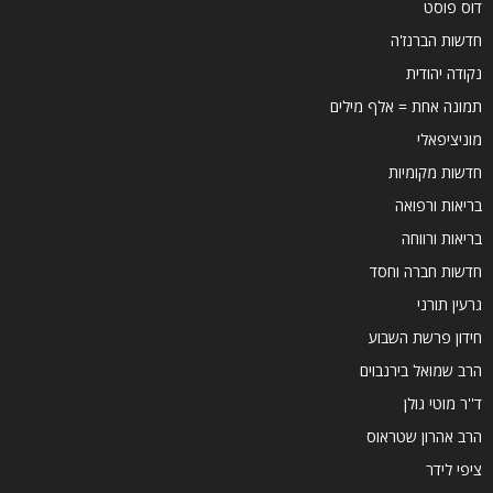
דוס פוסט
חדשות הברנז'ה
נקודה יהודית
תמונה אחת = אלף מילים
מוניציפאלי
חדשות מקומיות
בריאות ורפואה
בריאות ורווחה
חדשות חברה וחסד
גרעין תורני
חידון פרשת השבוע
הרב שמואל בירנבוים
ד''ר מוטי גולן
הרב אהרון שטראוס
ציפי לידר