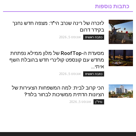
כתבות נוספות
לזכרה של רינה שנרב הי"ד: מצפה חדש נחנך
בקידר דרום
אוגוסט 5, 2026
כתבה ראשית
מסעדת ה-RoofTop של מלון ממילא נפתחת
מחדש עם קונספט קולינרי חדש בהובלת השף
איתי...
אוגוסט 5, 2026
כתבה ראשית
הכי קרוב לבית: למה המשפחות הצעירות של
הציונות הדתית ממשיכות לבחור בלוד?
אוגוסט 5, 2026
נדל''ן