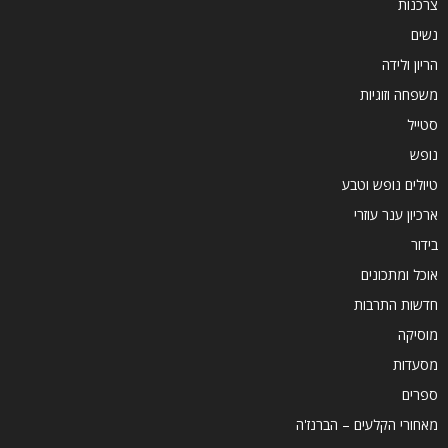
צרכנות
נשים
הריון ולידה
משפחה וזוגיות
סטייל
נופש
טיולים נופש וטבע
ארכיון ענר עוזרי
בידור
אוכל ומתכונים
חדשות התרבות
מוסיקה
מסעדות
ספרים
מאחורי הקלעים – הברנז'ה