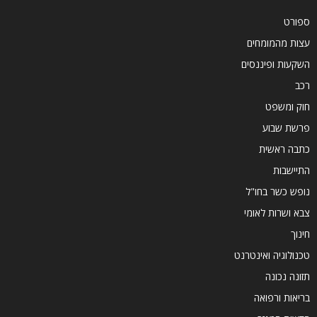
ספורט
עצות מהמומחים
השקעות ופיננסים
רכב
חוק ומשפט
פרשת שבוע
כתבה ראשית
התיישבות
נופש כשר בחו"ל
צבא ושרות לאומי
חינוך
טכנולוגיה ואינטרנט
תזונה נכונה
בריאות ורפואה