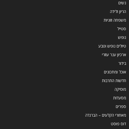
נשים
הריון ולידה
משפחה וזוגיות
סטייל
נופש
טיולים נופש וטבע
ארכיון ענר עוזרי
בידור
אוכל ומתכונים
חדשות התרבות
מוסיקה
מסעדות
ספרים
מאחורי הקלעים – הברנז'ה
דוס פוסט