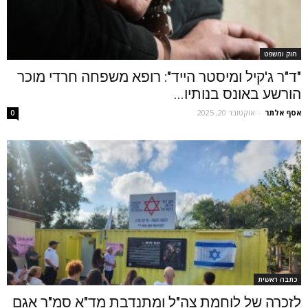
חוק ומשפט
"ד"ר ג'קיל ומיסטר הייד": רופא משפחה חרדי מוכר
הורשע באונס בנותיו...
אסף אלתר
-
אוקטובר 20, 2025
0
כתבה ראשית
לזכרה של לוחמת צה"ל ומתנדבת מד"א סמ"ר אגם