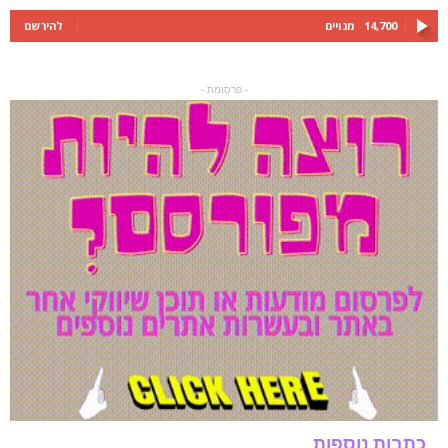
14,700
מנויים
להירשם
- פרסומת -
כתבות נוספות