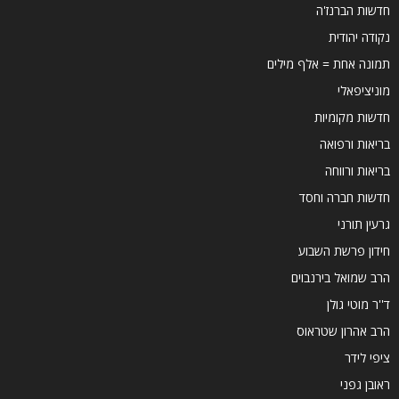
חדשות הברנז'ה
נקודה יהודית
תמונה אחת = אלף מילים
מוניציפאלי
חדשות מקומיות
בריאות ורפואה
בריאות ורווחה
חדשות חברה וחסד
גרעין תורני
חידון פרשת השבוע
הרב שמואל בירנבוים
ד''ר מוטי גולן
הרב אהרון שטראוס
ציפי לידר
ראובן גפני