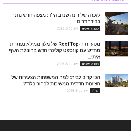
לזכרה של רינה שנרב הי"ד: מצפה חדש נחנך
בקידר דרום
אוגוסט 5, 2026
כתבה ראשית
מסעדת ה-RoofTop של מלון ממילא נפתחת
מחדש עם קונספט קולינרי חדש בהובלת השף
איתי...
אוגוסט 5, 2026
כתבה ראשית
הכי קרוב לבית: למה המשפחות הצעירות של
הציונות הדתית ממשיכות לבחור בלוד?
אוגוסט 5, 2026
נדל''ן