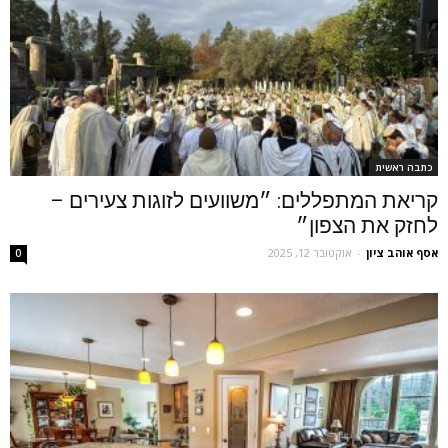
כתבה ראשית
קריאת המתפללים: ״משוועים לזוגות צעירים –
לחזק את הצפון״
אסף אוהב ציון
-
אוקטובר 12, 2025
0