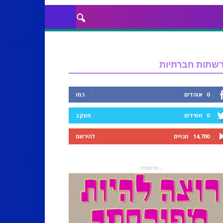
שתות חברתיות
0
אוהדים
כמו
0
חסידים
מעקב
14,700
מנויים
להירשם
- פרסומת -