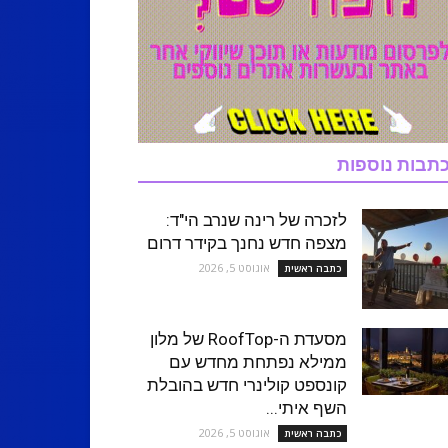
תבות נוספות
לזכרה של רינה שנרב הי"ד:
מצפה חדש נחנך בקידר דרום
אוגוסט 5, 2026
כתבה ראשית
מסעדת ה-RoofTop של מלון
ממילא נפתחת מחדש עם
קונספט קולינרי חדש בהובלת
השף איתי...
אוגוסט 5, 2026
כתבה ראשית