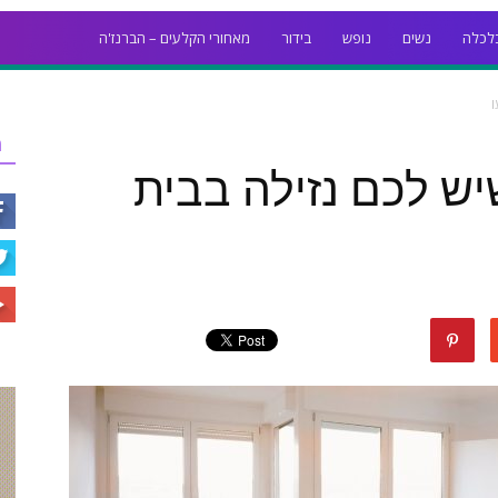
לכלה
נשים
נופש
בידור
מאחורי הקלעים – הברנז'ה
ר
יש לכם נזילה בבית