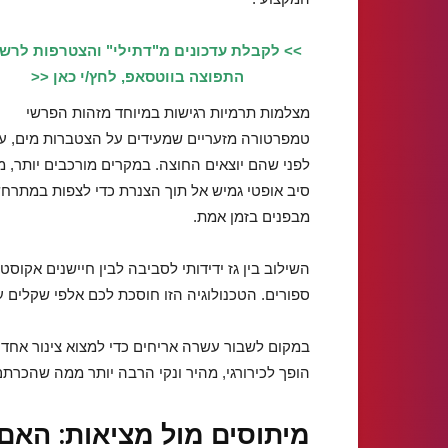
>> לקבלת עדכונים מ"דתילי" והצטרפות לרש
התפוצה בווטסאפ, לחץ/י כאן <<
מצלמות תרמיות רגישות במיוחד מזהות הפרשי
טמפרטורה מזעריים שמעידים על הצטברות מים, עו
לפני שהם יוצאים החוצה. במקרים מורכבים יותר, מ
סיב אופטי גמיש אל תוך הצנרת כדי לצפות במתרח
מבפנים בזמן אמת.
השילוב בין גז ידידותי לסביבה לבין חיישנים אקו
ספורים. הטכנולוגיה הזו חוסכת לכם אלפי שקלים על
במקום לשבור עשרה אריחים כדי למצוא צינור אחד,
הופך לכירורגי, מהיר ונקי הרבה יותר ממה שהכרת
מיתוסים מול מציאות: האם