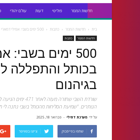
חדשות המגזר
פוליטי
דעות
עולם יהודי
כ
בית
חדשות המגזר
כתבות
500 ימים בשבי: אמילי דמארי ביקרה בכותל והתפללה לשחרור חבריה שנותרו בגיהנום
חדשות המגזר
כתבות
500 ימים בשבי: 
בכותל והתפללה לש
בגיהנום
שורדת השבי שחזרה מ
הנותרים. "שמיעת הסליחות מהכותל בשבי נתנה לי תק
על ידי
מערכת דתילי
-
פברואר 18, 2025
שתפו בפייסבוק
צייצו בטוויטר