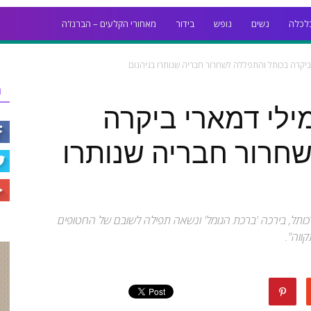
לכלה
נשים
נופש
בידור
מאחורי הקלעים – הברנז'ה
ר
אמילי דמארי ביקרה
חרור חבריה שנותרו
עזה לאחר 471 ימים הגיעה לכותל, בירכה 'ברכת הגומל' ונשאה תפילה לשובם של החטופים
ווה".