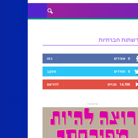
שתות חברתיות
0
אוהדים
כמו
0
חסידים
מעקב
14,700
מנויים
להירשם
- פרסומת -