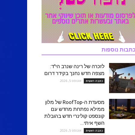
תבות נוספות
לזכרה של רינה שנרב הי"ד:
מצפה חדש נחנך בקידר דרום
אוגוסט 5, 2026
כתבה ראשית
מסעדת ה-RoofTop של מלון
ממילא נפתחת מחדש עם
קונספט קולינרי חדש בהובלת
השף איתי...
אוגוסט 5, 2026
כתבה ראשית