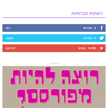
רשתות חברתיות
0
אוהדים
כמו
0
חסידים
מעקב
14,700
מנויים
להירשם
- פרסומת -