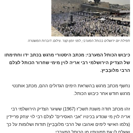
תפילת יום ירושלים בכותל המערבי, לפני זמןו קצר. צילום: דוברות המשטרה
כיבוש הכותל המערבי: מכתב היסטורי מרגש בכתב ידו וחתימתו
של הצדיק הירושלמי רבי אריה לוין מימי שחרור הכותל לצלם
הרבי מלוּבָּבִיץ.
נחשף מכתב מרגש בהשראת הימים הגדולים ההם, מכתב אותנטי
מרגש חודש אחר כיבוש הכותל.
זהו מכתב תודה משנת תשכ"ז (1967) ששיגר הצדיק הירושלמי רבי
אריה לוין מי שנודע בכינויו "אבי האסירים" לצלם רבי לוי יצחק פריידין
(צלמו האישי לימים ואהובו של הרבי מלוּבָּבִיץ) תודות ושלומות על כך
ששלח לו את תמונותיו מן הכותל המערבי.