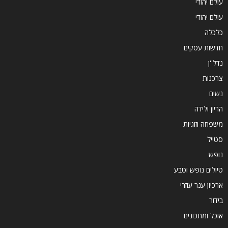
עולם יהודי
עולם יהודי
כלכלה
חדשות עסקים
נדל''ן
צרכנות
נשים
הריון ולידה
משפחה וזוגיות
סטייל
נופש
טיולים נופש וטבע
ארכיון ענר עוזרי
בידור
אוכל ומתכונים