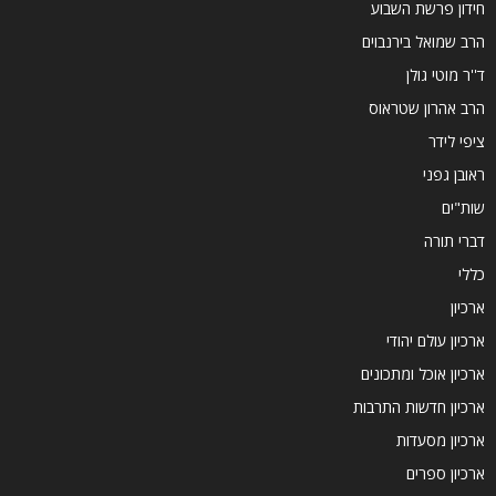
חידון פרשת השבוע
הרב שמואל בירנבוים
ד''ר מוטי גולן
הרב אהרון שטראוס
ציפי לידר
ראובן גפני
שות"ים
דברי תורה
כללי
ארכיון
ארכיון עולם יהודי
ארכיון אוכל ומתכונים
ארכיון חדשות התרבות
ארכיון מסעדות
ארכיון ספרים