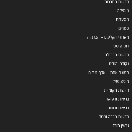
חדשות התרבות
מוסיקה
מסעדות
ספרים
מאחורי הקלעים – הברנז'ה
דוס פוסט
חדשות הברנז'ה
נקודה יהודית
תמונה אחת = אלף מילים
מוניציפאלי
חדשות מקומיות
בריאות ורפואה
בריאות ורווחה
חדשות חברה וחסד
גרעין תורני