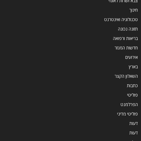
צבא ושרות לאומי
חינוך
טכנולוגיה ואינטרנט
תזונה נכונה
בריאות ורפואה
חדשות המגזר
אירועים
בארץ
השאלון הקצר
כתבות
פוליטי
הפרלמנט
פוליטי מדיני
דעות
דעות