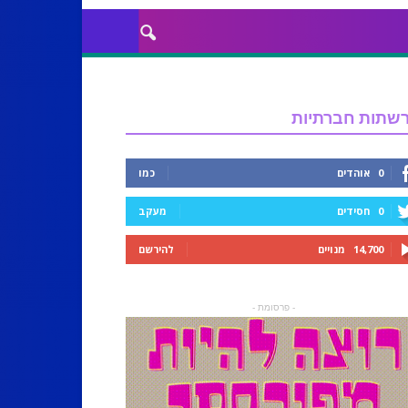
שתות חברתיות
0
אוהדים
כמו
0
חסידים
מעקב
14,700
מנויים
להירשם
- פרסומת -