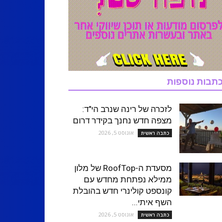
תבות נוספות
לזכרה של רינה שנרב הי"ד:
מצפה חדש נחנך בקידר דרום
אוגוסט 5, 2026
כתבה ראשית
מסעדת ה-RoofTop של מלון
ממילא נפתחת מחדש עם
קונספט קולינרי חדש בהובלת
השף איתי...
אוגוסט 5, 2026
כתבה ראשית