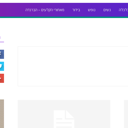
לכלה
נשים
נופש
בידור
מאחורי הקלעים – הברנז'ה
ר