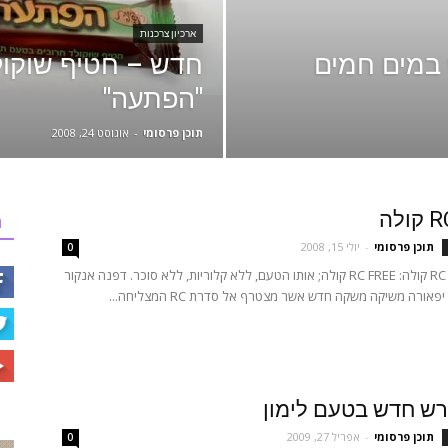
ארכיון צרכנות
במים חמים
חדש – חטיף שוקול
"הפתעה"
תוכן פרסומי
-
אוגוסט 24, 2008
לה
ר
תוכן פרסומי
-
יולי 15, 2008
0
חדש מסדרת RC קולה: RC FREE קולה; אותו הטעם, ללא קלוריות, ללא סוכר. דפנה אנקור
ש חדש בטעם לימון
תוכן פרסומי
-
אפריל 27, 2009
0