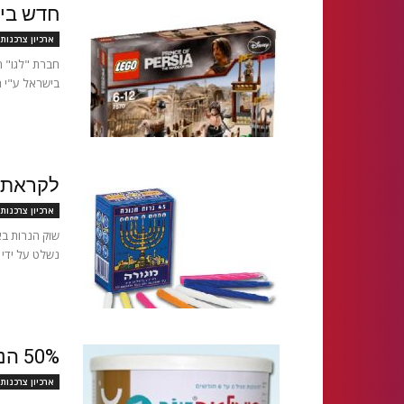
חדש ביש
ארכיון צרכנות
חברת "לגו" ה
בישראל ע"י ח
לקראת ח
ארכיון צרכנות
שוק הנרות בא
נשלט על ידי ה
50% הנחה על סימילאק ברשת מגה
ארכיון צרכנות