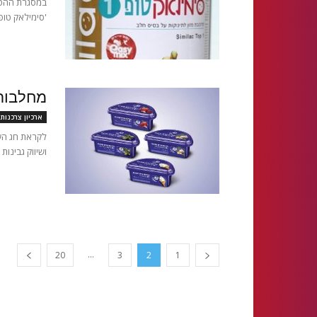
'סימילאק טופ 1' 400 גר' ב- 19 ₪ ליח' בלבד! עמ
מחלבות 
ארכיון צרכנות
לקראת חג השב
ושיווק גבינות קרם שמנ
...
20
3
2
1