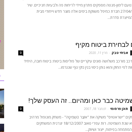
עם לימון-מנטה מספקים פתרון מיידי לריחות פה ולבעיות חניכיים. שיר
פרידמן 27/04/2009 חברת כמיפל משווקת בימים אלה מוצר חדש וייחודי מבית
אביחי טבק
-
מרץ 11, 2020
0
רכב מורכב משלושה סוגים עיקריים של פוליסות ביטוח: ביטוח חובה, היחיד
 לפי החוק והוא נותן כיסוי בגין נזקי גוף שנגרמו...
כ
יטה כבר כאן ומהיום.. זה העסק שלך!
תוכן פרסומי
-
דצמבר 18, 2007
0
ים "ישראטויס" משיקה את "אוֹצַר הַשְמִיטָה" - משחק מונופול מרהיב
ומאתגר בנושא שנת השמיטה. רות עפרי טאוב 18/12/2007 יצרנית המשחקים
מתמחה בפיתוח, ייצור ושיווק...