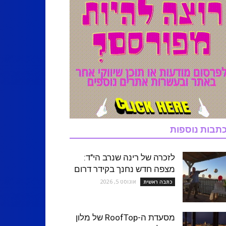
תבות נוספות
לזכרה של רינה שנרב הי"ד:
מצפה חדש נחנך בקידר דרום
אוגוסט 5, 2026
כתבה ראשית
מסעדת ה-RoofTop של מלון