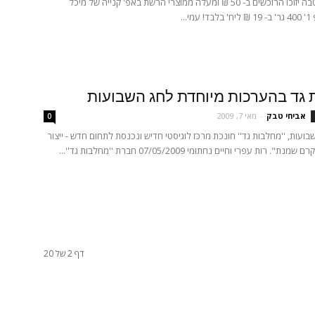
במסגרת ההטבה יזוכו הרוכשים ב- 50 ₪ ומעלה ממוצרי הרשת באפ' קנייה של מיכל
י...
גד בהערכות מיוחדת לחג השבועות
אביחי טבק
-
מאי 7, 2009
0
ועות, ''מחלבות גד'' חונכת מרכז לוגיסטי חדיש ונכנסת לתחום חדש - ייצור
ת". רות עפרי וחיים נחתומי 07/05/2009 חברת ''מחלבות גד''...
דף 2 של 20