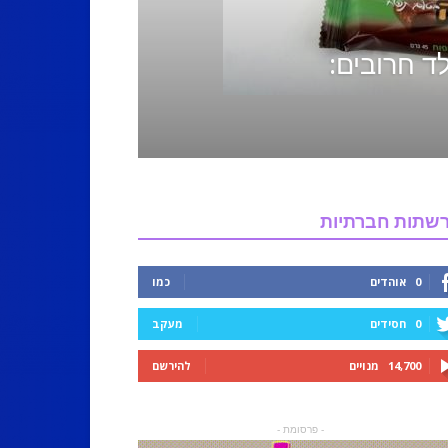
ד חרובים:
שתות חברתיות
0
אוהדים
כמו
0
חסידים
מעקב
14,700
מנויים
להירשם
- פרסומת -