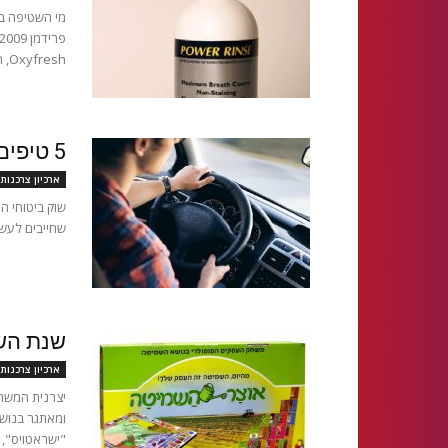
מי השטיפה בט
Oxyfresh, המייצרת סדרת...
5 טיפים לבחירת ביטוח מקיף
ארכיון צרכנות
שוק ביטוחי ה
שחייבים לעשות
שנת השמ
ארכיון צרכנות
יצרנית המשחק
"ישראטויס", ה