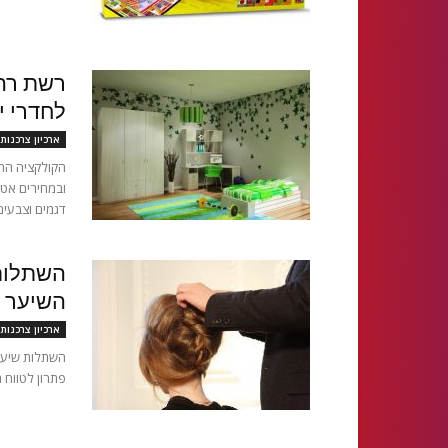
רשת רהי
לחדרי י
ארכיון צרכנות
הקולקציה החד
ובמחירים אטר
דגמים וצבעים.
השתלות 
השיער ו
ארכיון צרכנות
השתלות שיער 
פתרון לטווח 