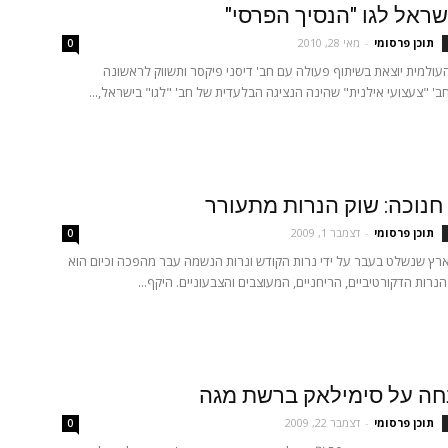
ראל לגו "הנסיך הפרסי"
תוכן פרסומי
-
מאי 28, 2010
0
עולמית יוצאת בשיתוף פעולה עם חב' דיסני פיקסר ותשווק לראשונה
ב' "צעצועי אילנית" שהינה הנציגה הבלעדית של חב' "לגו" בישראל,...
נוכה: שוק הנרות מתעורר
תוכן פרסומי
-
דצמבר 1, 2009
0
רץ שנשלט בעבר על ידי נרות הקודש ונרות הנשמה עבר מהפכה וכיום הוא
נרות הדקורטיביים, הריחניים, המעוצבים והצבעוניים. היקף...
תוכן פרסומי
-
דצמבר 22, 2009
0