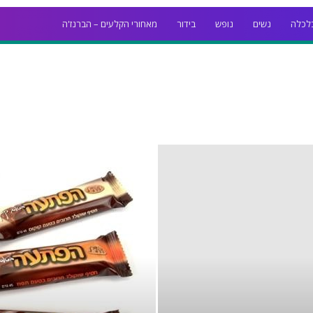
לכלה
נשים
נופש
בידור
מאחורי הקלעים – הברנז'ה