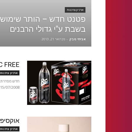
ארכיון צרכנות
פטנט חדש – הותר שימוש 
בשבת ע"י גדולי הרבנים
אביחי טבק
-
פברואר 21, 2013
RC FREE קו
ארכיון צרכנות
15/07/2008 יפאורה משיקה משקה חדש אשר מצטרף אל סדרת RC המצליחה...
אוקסיפר
ארכיון צרכנות