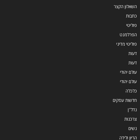
השאלון הקצר
כתבות
פוליטי
הפרלמנט
פוליטי מדיני
דעות
דעות
עולם יהודי
עולם יהודי
כלכלה
חדשות עסקים
נדל''ן
צרכנות
נשים
הריון ולידה