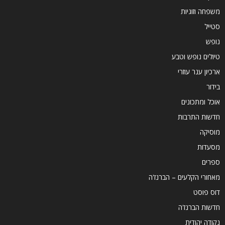
משפחה וזוגיות
סטייל
נופש
טיולים נופש וטבע
ארכיון ענר עוזרי
בידור
אוכל ומתכונים
חדשות התרבות
מוסיקה
מסעדות
ספרים
מאחורי הקלעים – הברנז'ה
דוס פוסט
חדשות הברנז'ה
נקודה יהודית