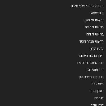
תמונה אחת = אלף מילים
מוניציפאלי
חדשות מקומיות
בריאות ורפואה
בריאות ורווחה
חדשות חברה וחסד
גרעין תורני
חידון פרשת השבוע
הרב שמואל בירנבוים
ד''ר מוטי גולן
הרב אהרון שטראוס
ציפי לידר
ראובן גפני
שות"ים
דברי תורה