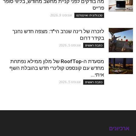
מה בודקים לפני קניית מחשב מחודש, בליווי סופר
פרייס
אוגוסט 9, 2026
טכנולוגיה ואינטרנט
לזכרה של רינה שנרב הי"ד: מצפה חדש נחנך
בקידר דרום
אוגוסט 5, 2026
כתבה ראשית
מסעדת ה-RoofTop של מלון ממילא נפתחת
מחדש עם קונספט קולינרי חדש בהובלת השף
איתי...
אוגוסט 5, 2026
כתבה ראשית
ארכיונים