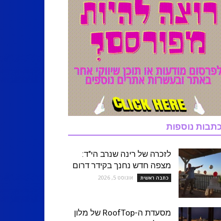
תבות נוספות
לזכרה של רינה שנרב הי"ד:
מצפה חדש נחנך בקידר דרום
אוגוסט 5, 2026
כתבה ראשית
מסעדת ה-RoofTop של מלון