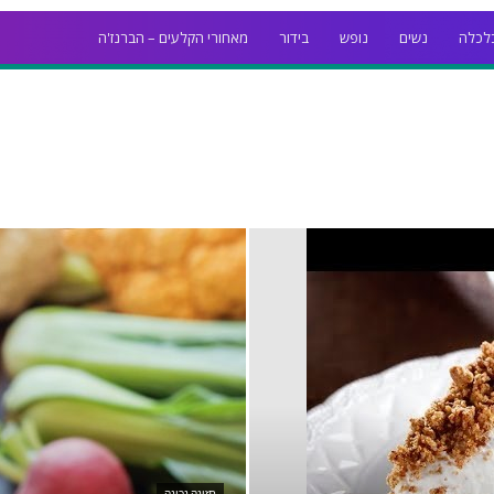
לכלה
נשים
נופש
בידור
מאחורי הקלעים – הברנז'ה
תזונה נכונה