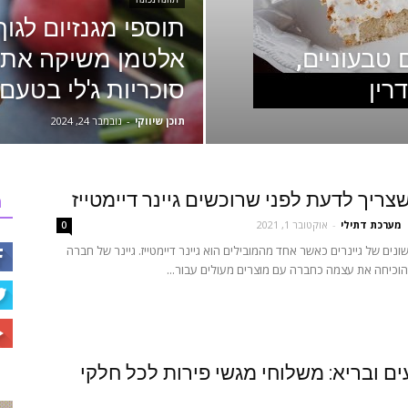
תוספי מגנזיום לגו
 טבעוניים,
אלטמן משיקה את 
רין
סוכריות ג'לי בטעם
תוכן שיווקי
-
נובמבר 24, 2024
צריך לדעת לפני שרוכשים גיינר דיימטייז
ר
מערכת דתילי
-
אוקטובר 1, 2021
0
שונים של גיינרים כאשר אחד מהמובילים הוא גיינר דיימטייז. גיינר של חברה
וכיחה את עצמה כחברה עם מוצרים מעולים עבור...
ם ובריא: משלוחי מגשי פירות לכל חלקי