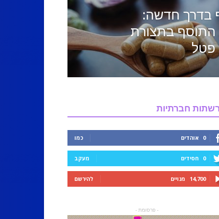
ף בדרך חדשה:
התוסף בתצורת
 פטל
שתות חברתיות
0
אוהדים
כמו
0
חסידים
מעקב
14,700
מנויים
להירשם
- פרסומת -