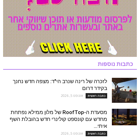
כתבות נוספות
לזכרה של רינה שנרב הי"ד: מצפה חדש נחנך
בקידר דרום
אוגוסט 5, 2026
כתבה ראשית
מסעדת ה-RoofTop של מלון ממילא נפתחת
מחדש עם קונספט קולינרי חדש בהובלת השף
איתי...
אוגוסט 5, 2026
כתבה ראשית