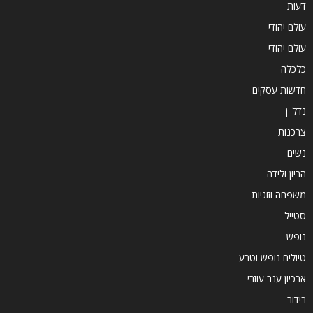
דעות
עולם יהודי
עולם יהודי
כלכלה
חדשות עסקים
נדל''ן
צרכנות
נשים
הריון ולידה
משפחה וזוגיות
סטייל
נופש
טיולים נופש וטבע
ארכיון ענר עוזרי
בידור