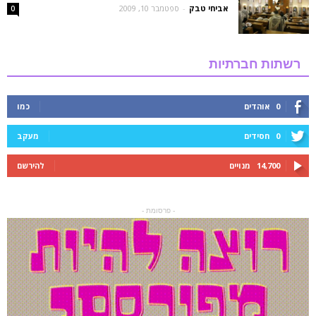
אביחי טבק
-
ספטמבר 10, 2009
0
רשתות חברתיות
0
אוהדים
כמו
0
חסידים
מעקב
14,700
מנויים
להירשם
- פרסומת -