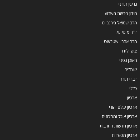
גרעין תורני
חידון פרשת השבוע
הרב שמואל בירנבוים
ד''ר מוטי גולן
הרב אהרון שטראוס
ציפי לידר
ראובן גפני
שות"ים
דברי תורה
כללי
ארכיון
ארכיון עולם יהודי
ארכיון אוכל ומתכונים
ארכיון חדשות התרבות
ארכיון מסעדות