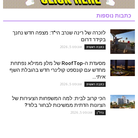
כתבות נוספות
לזכרה של רינה שנרב הי"ד: מצפה חדש נחנך
בקידר דרום
אוגוסט 5, 2026
כתבה ראשית
מסעדת ה-RoofTop של מלון ממילא נפתחת
מחדש עם קונספט קולינרי חדש בהובלת השף
איתי...
אוגוסט 5, 2026
כתבה ראשית
הכי קרוב לבית: למה המשפחות הצעירות של
הציונות הדתית ממשיכות לבחור בלוד?
אוגוסט 5, 2026
נדל''ן