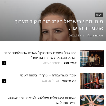
דעות
מינוי סרוג בישראל היום: מוריה קור תערוך
את מדור הדעות
מערכת דתילי
-
מרץ 31, 2022
הרב שרלו בעצרת לזכר רבין:" עשרים שנים לאחר הרצח
הנורא, המציאות מרה הרבה יותר"
אביחי טבק
-
נובמבר 1, 2015
0
אובדן כושר עבודה – עורך דין ביטוח לאומי
תוכן פרסומי
-
אפריל 13, 2023
0
האחדות הישראלית מעל לכל: לקראת ימי התשובה,
הגיע הזמן לדבר