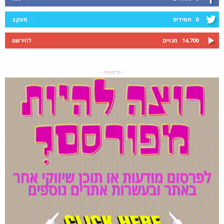
0
חסידים
מעקב
14,700
מנויים
להירשם
- פרסומת -