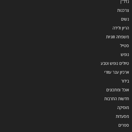
נדל''ן
צרכנות
נשים
הריון ולידה
משפחה וזוגיות
סטייל
נופש
טיולים נופש וטבע
ארכיון ענר עוזרי
בידור
אוכל ומתכונים
חדשות התרבות
מוסיקה
מסעדות
ספרים