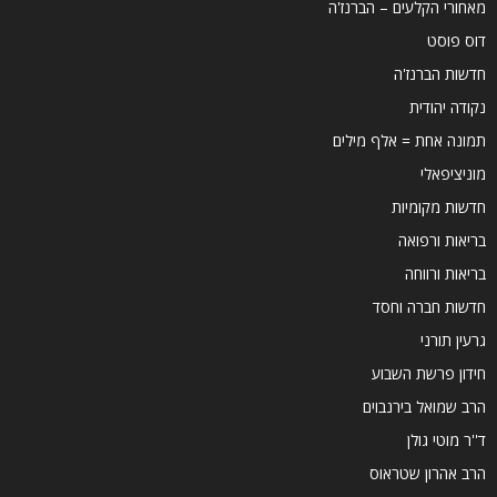
מאחורי הקלעים – הברנז'ה
דוס פוסט
חדשות הברנז'ה
נקודה יהודית
תמונה אחת = אלף מילים
מוניציפאלי
חדשות מקומיות
בריאות ורפואה
בריאות ורווחה
חדשות חברה וחסד
גרעין תורני
חידון פרשת השבוע
הרב שמואל בירנבוים
ד''ר מוטי גולן
הרב אהרון שטראוס