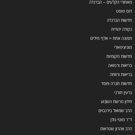
מאחורי הקלעים – הברנז'ה
דוס פוסט
חדשות הברנז'ה
נקודה יהודית
תמונה אחת = אלף מילים
מוניציפאלי
חדשות מקומיות
בריאות ורפואה
בריאות ורווחה
חדשות חברה וחסד
גרעין תורני
חידון פרשת השבוע
הרב שמואל בירנבוים
ד''ר מוטי גולן
הרב אהרון שטראוס