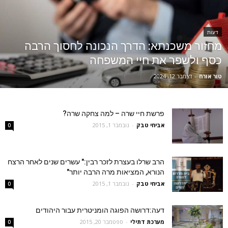
דעות
מחזור משכנתא: הדרך הנכונה לחסוך הרבה
כסף ולשפר את חיי המשפחה
טור אורח
-
דצמבר 12, 2024
פרשת חיי שרה – למה צחקה שרה?
אביחי טבק
-
נובמבר 1, 2015
0
הרב שרלו בעצרת לזכר רבין:" עשרים שנים לאחר הרצח
הנורא, המציאות מרה הרבה יותר"
אביחי טבק
-
נובמבר 1, 2015
0
דעה:דרושה הפוגה הומניטרית עבור היהודים
מערכת דתילי
-
ספטמבר 20, 2015
0