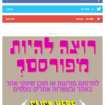
0
חסידים
מעקב
14,700
מנויים
להירשם
- פרסומת -