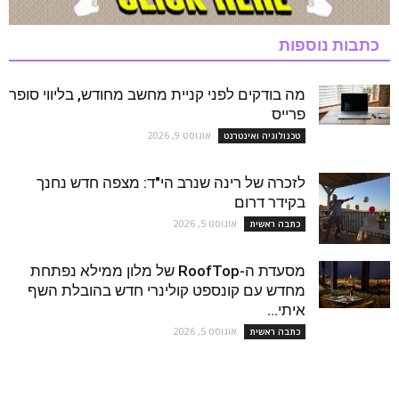
כתבות נוספות
מה בודקים לפני קניית מחשב מחודש, בליווי סופר
פרייס
אוגוסט 9, 2026
טכנולוגיה ואינטרנט
לזכרה של רינה שנרב הי"ד: מצפה חדש נחנך
בקידר דרום
אוגוסט 5, 2026
כתבה ראשית
מסעדת ה-RoofTop של מלון ממילא נפתחת
מחדש עם קונספט קולינרי חדש בהובלת השף
איתי...
אוגוסט 5, 2026
כתבה ראשית