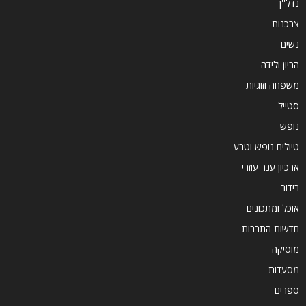
נדל''ן
צרכנות
נשים
הריון ולידה
משפחה וזוגיות
סטייל
נופש
טיולים נופש וטבע
ארכיון ענר עוזרי
בידור
אוכל ומתכונים
חדשות התרבות
מוסיקה
מסעדות
ספרים