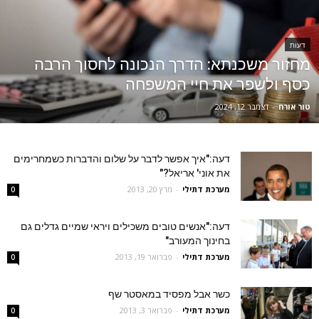
דעות
מחזור משכנתא: הדרך הנכונה לחסוך הרבה
כסף ולשפר את חיי המשפחה
טור אורח
-
דצמבר 12, 2024
דעה:"איך אפשר לדבר על שלום והדברות כשמחרימים
את אוני' אריאל?"
מערכת דתילי
-
מרץ 20, 2013
0
דעה:"אנשים טובים משכילים ויראי שמיים גדלים גם
בחינוך המעורב"
מערכת דתילי
-
פברואר 19, 2013
0
כשר אבל מפסיד במאסטר שף
מערכת דתילי
-
פברואר 3, 2013
0