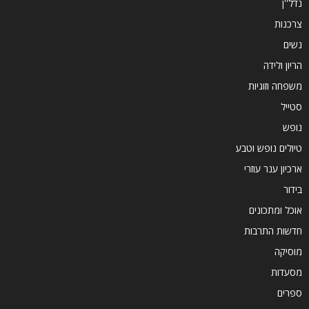
נדל''ן
צרכנות
נשים
הריון ולידה
משפחה וזוגיות
סטייל
נופש
טיולים נופש וטבע
ארכיון ענר עוזרי
בידור
אוכל ומתכונים
חדשות התרבות
מוסיקה
מסעדות
ספרים