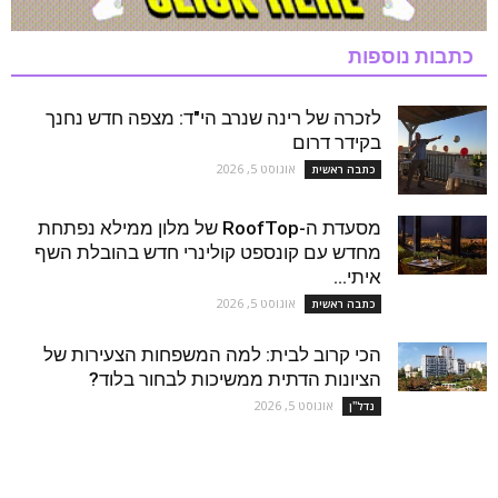
כתבות נוספות
לזכרה של רינה שנרב הי"ד: מצפה חדש נחנך
בקידר דרום
אוגוסט 5, 2026
כתבה ראשית
מסעדת ה-RoofTop של מלון ממילא נפתחת
מחדש עם קונספט קולינרי חדש בהובלת השף
איתי...
אוגוסט 5, 2026
כתבה ראשית
הכי קרוב לבית: למה המשפחות הצעירות של
הציונות הדתית ממשיכות לבחור בלוד?
אוגוסט 5, 2026
נדל''ן