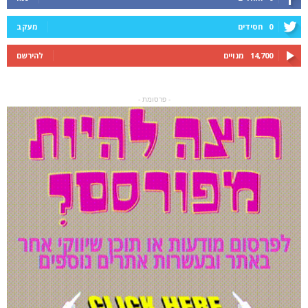
0
חסידים
מעקב
14,700
מנויים
להירשם
- פרסומת -