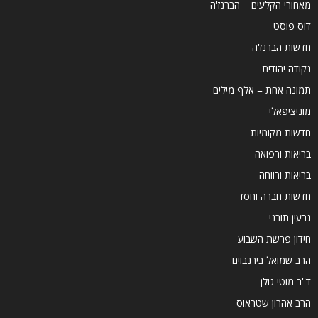
מאחורי הקלעים – הברנז'ה
דוס פוסט
חדשות הברנז'ה
נקודה יהודית
תמונה אחת = אלף מילים
מוניציפאלי
חדשות מקומיות
בריאות ורפואה
בריאות ורווחה
חדשות חברה וחסד
גרעין תורני
חידון פרשת השבוע
הרב שמואל בירנבוים
ד''ר מוטי גולן
הרב אהרון שטראוס