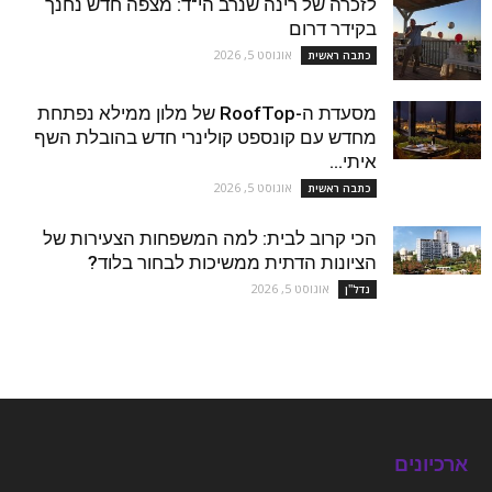
לזכרה של רינה שנרב הי"ד: מצפה חדש נחנך
בקידר דרום
אוגוסט 5, 2026
כתבה ראשית
מסעדת ה-RoofTop של מלון ממילא נפתחת
מחדש עם קונספט קולינרי חדש בהובלת השף
איתי...
אוגוסט 5, 2026
כתבה ראשית
הכי קרוב לבית: למה המשפחות הצעירות של
הציונות הדתית ממשיכות לבחור בלוד?
אוגוסט 5, 2026
נדל''ן
ארכיונים