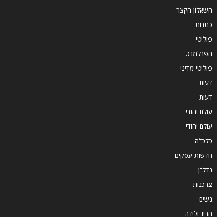
השאלון הקצר
כתבות
פוליטי
הפרלמנט
פוליטי מדיני
דעות
דעות
עולם יהודי
עולם יהודי
כלכלה
חדשות עסקים
נדל''ן
צרכנות
נשים
הריון ולידה