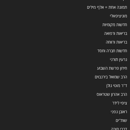
תמונה אחת = אלף מילים
מוניציפאלי
חדשות מקומיות
בריאות ורפואה
בריאות ורווחה
חדשות חברה וחסד
גרעין תורני
חידון פרשת השבוע
הרב שמואל בירנבוים
ד''ר מוטי גולן
הרב אהרון שטראוס
ציפי לידר
ראובן גפני
שות"ים
דברי תורה