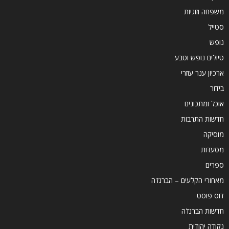
משפחה וזוגיות
סטייל
נופש
טיולים נופש וטבע
ארכיון ענר עוזרי
בידור
אוכל ומתכונים
חדשות התרבות
מוסיקה
מסעדות
ספרים
מאחורי הקלעים – הברנז'ה
דוס פוסט
חדשות הברנז'ה
נקודה יהודית