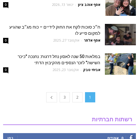
אסף אוהב ציון
-
ינואר 13, 2026
0
ח״כ סוכות לקח את החוק לידיים – כוח מג״ב שהגיע
למקום סייע לו
אסף אלתר
-
אוקטובר 27, 2025
0
במלאות 50 שנה לאסון נחל דרגות: נחנכה "כיכר
השישה" לזכר הנספים מהקיבוץ הדתי
אביחי טבק
-
אוקטובר 23, 2025
0
3
2
1
רשתות חברתיות
0
אוהדים
כמו