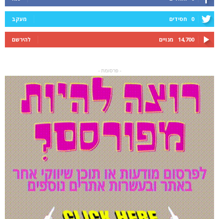
0
חסידים
מעקב
14,700
מנויים
להירשם
- פרסומת -