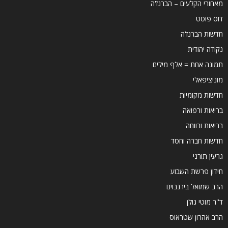
מאחורי הקלעים – הברנז'ה
דוס פוסט
חדשות הברנז'ה
נקודה יהודית
תמונה אחת = אלף מילים
מוניציפאלי
חדשות מקומיות
בריאות ורפואה
בריאות ורווחה
חדשות חברה וחסד
גרעין תורני
חידון פרשת השבוע
הרב שמואל בירנבוים
ד''ר מוטי גולן
הרב אהרון שטראוס