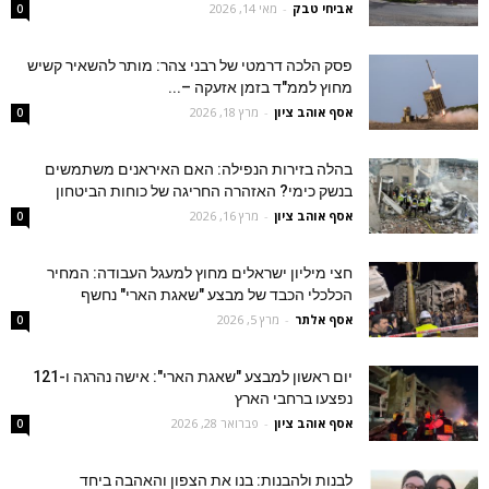
אביחי טבק
-
מאי 14, 2026
0
פסק הלכה דרמטי של רבני צהר: מותר להשאיר קשיש
מחוץ לממ"ד בזמן אזעקה –...
אסף אוהב ציון
-
מרץ 18, 2026
0
בהלה בזירות הנפילה: האם האיראנים משתמשים
בנשק כימי? האזהרה החריגה של כוחות הביטחון
אסף אוהב ציון
-
מרץ 16, 2026
0
חצי מיליון ישראלים מחוץ למעגל העבודה: המחיר
הכלכלי הכבד של מבצע "שאגת הארי" נחשף
אסף אלתר
-
מרץ 5, 2026
0
יום ראשון למבצע "שאגת הארי": אישה נהרגה ו-121
נפצעו ברחבי הארץ
אסף אוהב ציון
-
פברואר 28, 2026
0
לבנות ולהבנות: בנו את הצפון והאהבה ביחד