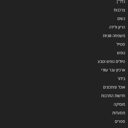
נדל''ן
צרכנות
נשים
הריון ולידה
משפחה וזוגיות
סטייל
נופש
טיולים נופש וטבע
ארכיון ענר עוזרי
בידור
אוכל ומתכונים
חדשות התרבות
מוסיקה
מסעדות
ספרים