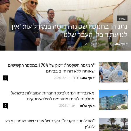
בארץ
נתניהו בחנוכת שכונה חדשה במגדל עוז: "אין
לנו עתיד בלי העבר שלנו"
אסף אוהב ציון
-
יוני 18, 2026
"המגפה השקטה": זינוק של 170% במספר הקשישים
שאותרו ללא רוח חיים בביתם
אסף אוהב ציון
-
יוני 3, 2026
0
מאינבידיה ועד אלביט: החברות המובילות בישראל
מחלקות ג'ובים מטורפים למילואימניקים
אסף אלתר
-
יוני 1, 2026
0
"מודל חסר תקדים": הקרב של עובדי שער שומרון מגיע
לבג"ץ