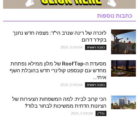
כתבות נוספות
לזכרה של רינה שנרב הי"ד: מצפה חדש נחנך
בקידר דרום
אוגוסט 5, 2026
כתבה ראשית
מסעדת ה-RoofTop של מלון ממילא נפתחת
מחדש עם קונספט קולינרי חדש בהובלת השף
איתי...
אוגוסט 5, 2026
כתבה ראשית
הכי קרוב לבית: למה המשפחות הצעירות של
הציונות הדתית ממשיכות לבחור בלוד?
אוגוסט 5, 2026
נדל''ן