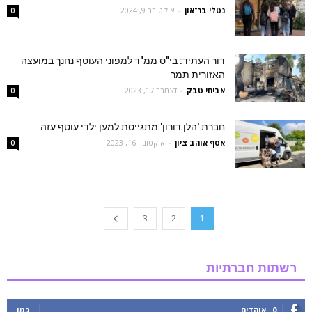
נטלי בר־און
-
אוקטובר 9, 2024
0
דור העתיד: בי"ס ממ"ד למפוני העוטף נחנך במועצה
האזורית תמר
אביחי טבק
-
דצמבר 17, 2023
0
חברת 'הלן דורון' מתגייסת למען ילדי עוטף עזה
אסף אוהב ציון
-
אוקטובר 16, 2023
0
3
2
1
רשתות חברתיות
0
אוהדים
כמו