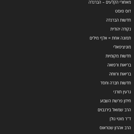
מאחורי הקלעים – הברנז'ה
דוס פוסט
חדשות הברנז'ה
נקודה יהודית
תמונה אחת = אלף מילים
מוניציפאלי
חדשות מקומיות
בריאות ורפואה
בריאות ורווחה
חדשות חברה וחסד
גרעין תורני
חידון פרשת השבוע
הרב שמואל בירנבוים
ד''ר מוטי גולן
הרב אהרון שטראוס