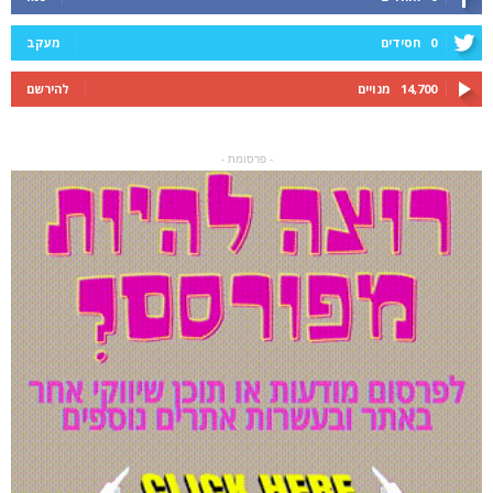
0
חסידים
מעקב
14,700
מנויים
להירשם
- פרסומת -