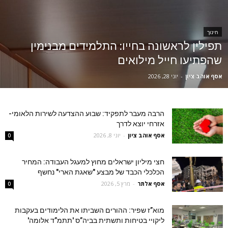
חינוך
תפילין לראשונה בחייו: התלמידים מבנימין
שהפתיעו חייל מילואים
אסף אוהב ציון
-
יוני 28, 2026
הרבה מעבר לתפקיד: שבוע ההצדעה לשירות הלאומי-
אזרחי יוצא לדרך
אסף אוהב ציון
-
יוני 8, 2026
0
חצי מיליון ישראלים מחוץ למעגל העבודה: המחיר
הכלכלי הכבד של מבצע "שאגת הארי" נחשף
אסף אלתר
-
מרץ 5, 2026
0
מוא”ז שפיר: ההורים השביתו את הלימודים בעקבות
ליקויי בטיחות ותשתית בביה”ס 'תתמ”ד אלומה'