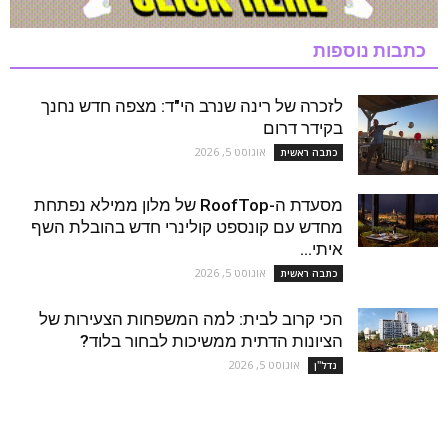
כתבות נוספות
לזכרה של רינה שנרב הי"ד: מצפה חדש נחנך
בקידר דרום
אוגוסט 5, 2026
כתבה ראשית
מסעדת ה-RoofTop של מלון ממילא נפתחת
מחדש עם קונספט קולינרי חדש בהובלת השף
איתי...
אוגוסט 5, 2026
כתבה ראשית
הכי קרוב לבית: למה המשפחות הצעירות של
הציונות הדתית ממשיכות לבחור בלוד?
אוגוסט 5, 2026
נדל''ן