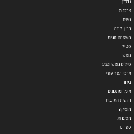
נדל''ן
צרכנות
נשים
הריון ולידה
משפחה וזוגיות
סטייל
נופש
טיולים נופש וטבע
ארכיון ענר עוזרי
בידור
אוכל ומתכונים
חדשות התרבות
מוסיקה
מסעדות
ספרים