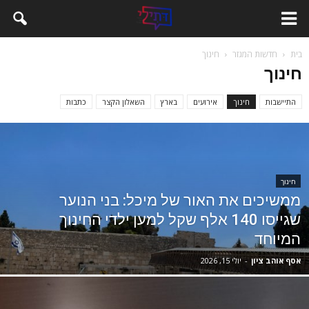
בית
חדשות המגזר
חינוך
חינוך
התיישבות
חינוך
אירועים
בארץ
השאלון הקצר
כתבות
חינוך
ממשיכים את האור של מיכל: בני הנוער
שגייסו 140 אלף שקל למען ילדי החינוך
המיוחד
אסף אוהב ציון
-
יולי 15, 2026