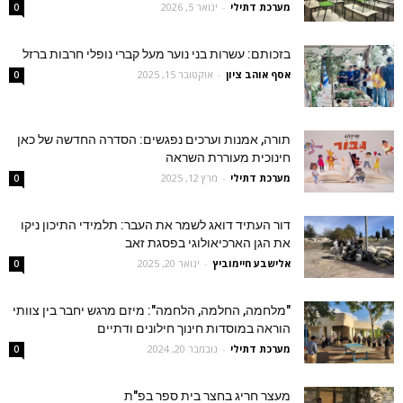
מערכת דתילי
-
ינואר 5, 2026
0
בזכותם: עשרות בני נוער מעל קברי נופלי חרבות ברזל
אסף אוהב ציון
-
אוקטובר 15, 2025
0
תורה, אמנות וערכים נפגשים: הסדרה החדשה של כאן
חינוכית מעוררת השראה
מערכת דתילי
-
מרץ 12, 2025
0
דור העתיד דואג לשמר את העבר: תלמידי התיכון ניקו
את הגן הארכיאולוגי בפסגת זאב
‫אלישבע חיימוביץ
-
ינואר 20, 2025
0
"מלחמה, החלמה, הלחמה": מיזם מרגש יחבר בין צוותי
הוראה במוסדות חינוך חילונים ודתיים
מערכת דתילי
-
נובמבר 20, 2024
0
מעצר חריג בחצר בית ספר בפ"ת