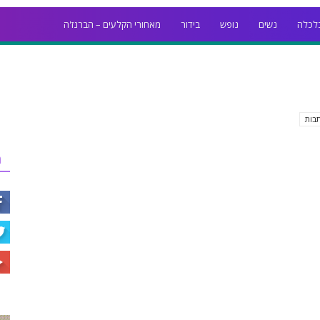
לכלה
נשים
נופש
בידור
מאחורי הקלעים – הברנז'ה
בות
ר