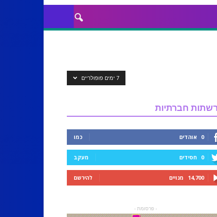
7 ימים פופולריים
שתות חברתיות
0
אוהדים
כמו
0
חסידים
מעקב
14,700
מנויים
להירשם
- פרסומת -