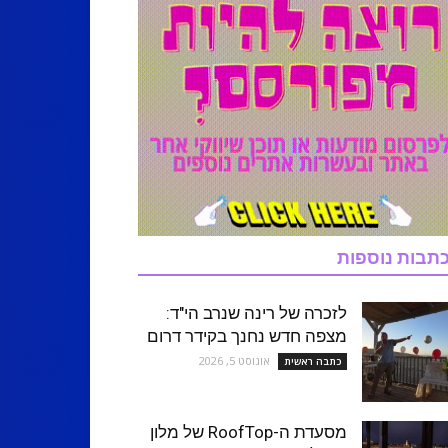
תבות נוספות
לזכרה של רינה שנרב הי"ד:
מצפה חדש נחנך בקידר דרום
אוגוסט 5, 2026
כתבה ראשית
מסעדת ה-RoofTop של מלון