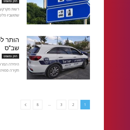
חוק ומשפט
רשות מקרקעי 
שתושביו פלשו
הותר לפ
שב"ס
חוק ומשפט
היחידה המרכ
חקירה סמויה, בשת"פ יאחב"ל ב
...
8
3
2
1