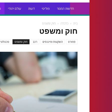
חדשות המגזר
פוליטי
דעות
עולם יהודי
כ
בית
כלכלה
חוק ומשפט
חוק ומשפט
ספורט
השקעות ופיננסים
רכב
חוק ומשפט
טכנולוגי