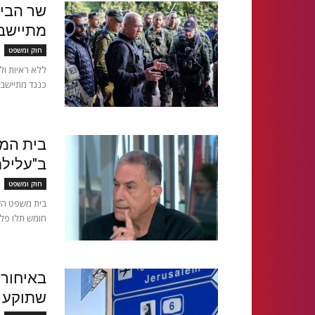
מתיישבי
חוק ומשפט
כנגד מתיישבי
בית המש
ב"עלילת
חוק ומשפט
בית משפט השל
חומש תלו פלס
באיחור 
שתוקע א