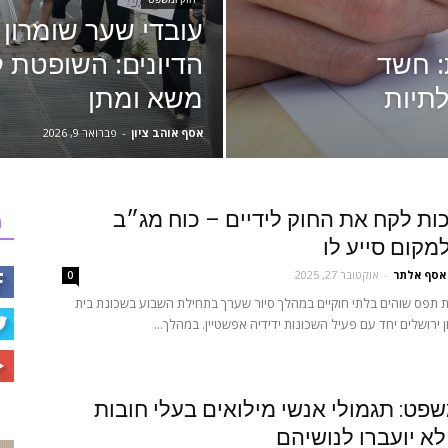
עובדי שער שומרון 
: חשד
הדיונים: השופטת 
תיות
משא ומתן
אסף אוהב ציון
-
פברואר 9, 2026
ות לקח את החוק לידיים – כוח מג״ב
ר
מקום סייע לו
אסף אלתר
-
אוקטובר 27, 2025
0
ת תפס שוהים בלתי חוקיים במהלך סיור שערך בתחילת השבוע בשכונת בית
 ירושלים יחד עם פעיל השכונות ידידיה אפשטיין. במהלך...
פט: תגמולי אנשי מילואים בעלי חובות
לא יועברו לנושיהם