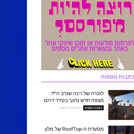
תבות נוספות
לזכרה של רינה שנרב הי"ד:
מצפה חדש נחנך בקידר דרום
אוגוסט 5, 2026
כתבה ראשית
מסעדת ה-RoofTop של מלון