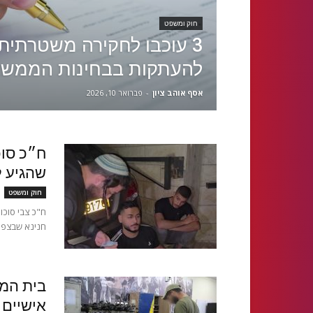
חוק ומשפט
3 עוכבו לחקירה משטרתית
להעתקות בבחינות הממשל
אסף אוהב ציון
-
פברואר 10, 2026
ח״כ סוכ
שהגיע ל
חוק ומשפט
ח"כ צבי סוכו
חנינא שבצפון
בית המש
אישיים 