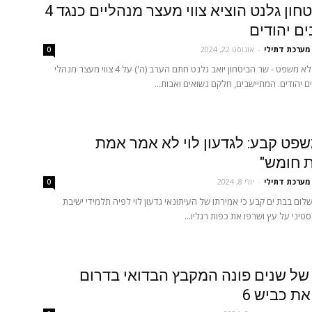
שר הביטחון גלנט הוציא צווי מעצר מנהליים כנגד 4
ם יהודים
מערכת דתילי
-
אוגוסט 22, 2024
0
ללא ראיות וללא משפט - שר הביטחון יואב גלנט חתם הערב (ה') על 4 צווי מעצר מנהלי
ם יהודים. המתיישבים, חלקם נשואים ואבות...
פט קבע: לגדעון לוי לא אמר אמת
 חומש"
מערכת דתילי
-
יולי 8, 2024
0
ום בבת ים קבע כי אמירתו של העיתונאי גדעון לוי לפיה תלמידי ישיבת
טיני על עץ ושרפו את כפות רגליו...
של שנים פונה המקבץ הבדואי בדרום
ת כביש 6