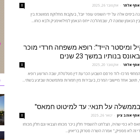
אסף אלתר
-
אוקטובר 26, 2025
0
 בימים אלה על ידי השופט עופר יובל, בעקבות מחלוקת ממושכת בין
בין הנאמן שמונה לו, שבמהלכה ייחס הנאמן למילואימניק ולבא כוחו...
קיל ומיסטר הייד": רופא משפחה חרדי מוכר
נס בנותיו במשך 23 שנים
אסף אלתר
-
אוקטובר 20, 2025
0
מחוזי מרכז–לוד פרסם השבוע הכרעת דין מטלטלת, שבה הורשע רופא
כ
תושב אחד מיישובי המרכז, בעבירות מין חמורות ומתמשכות שביצע בשתי...
בממשלה על תנאי: עד למיטוט חמאס"
אסף אוהב ציון
-
ינואר 26, 2025
0
ס לא כפי שהיה, הצלחנו להשמיד חלק ניכר מכוחו הצבאי וגם חלק מכוחו
י זה לא מספיק," אמרה השרה סטרוק בריאיון...