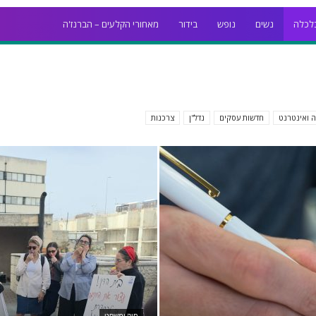
לכלה
נשים
נופש
בידור
מאחורי הקלעים – הברנז'ה
ה ואינטרנט
חדשות עסקים
נדל''ן
צרכנות
חוק ומשפט