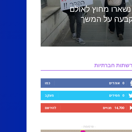
נשארו מחוץ לאולם
קבעה על המשך
שתות חברתיות
0
אוהדים
כמו
0
חסידים
מעקב
14,700
מנויים
להירשם
- פרסומת -