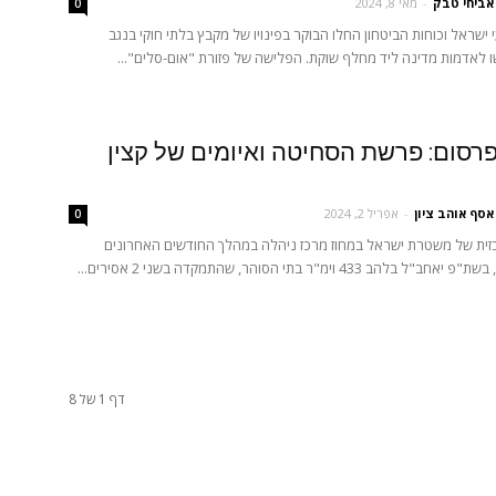
אביחי טבק
-
מאי 8, 2024
0
ישראל וכוחות הביטחון החלו הבוקר בפינויו של מקבץ בלתי חוקי בנגב
 לאדמות מדינה ליד מחלף שוקת. הפלישה של פזורת "אום-סלים"...
רסום: פרשת הסחיטה ואיומים של קצין
אסף אוהב ציון
-
אפריל 2, 2024
0
זית של משטרת ישראל במחוז מרכז ניהלה במהלך החודשים האחרונים
להב 433 וימ"ר בתי הסוהר, שהתמקדה בשני 2 אסירים...
דף 1 של 8