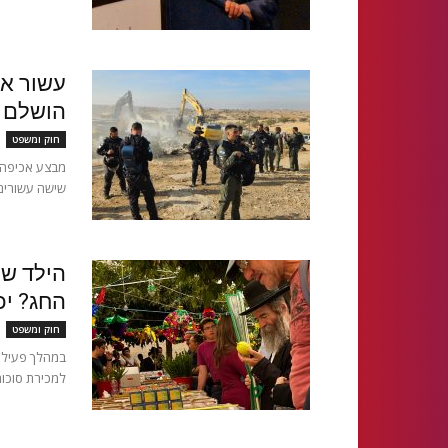
עשור אח
הושלם פ
חוק ומשפט
מבצע אכיפה 
שישה עשורים 
הילד של
החג? יכ
חוק ומשפט
במהלך פעילו
למכירת סוכות