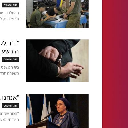
חוק ומשפט
ההחלטה ניתנה
מילואימניק ל
"ד"ר ג'
הורשע באו
חוק ומשפט
בית המשפט ה
משפחה חרדי, 
"אנחנו 
חוק ומשפט
"הכוח של חמא
האזרחי. לצער