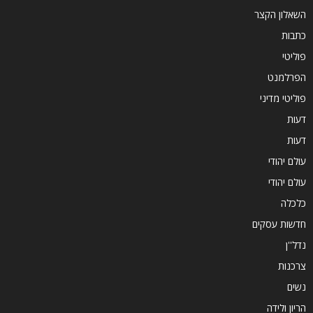
השאלון הקצר
כתבות
פוליטי
הפרלמנט
פוליטי מדיני
דעות
דעות
עולם יהודי
עולם יהודי
כלכלה
חדשות עסקים
נדל''ן
צרכנות
נשים
הריון ולידה