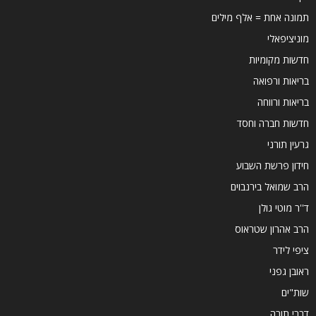
תמונה אחת = אלף מילים
מוניציפאלי
חדשות מקומיות
בריאות ורפואה
בריאות ורווחה
חדשות חברה וחסד
גרעין תורני
חידון פרשת השבוע
הרב שמואל בירנבוים
ד''ר מוטי גולן
הרב אהרון שטראוס
ציפי לידר
ראובן גפני
שות"ים
דברי תורה