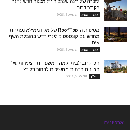
לזכרה של רינה שנרב הי"ד: מצפה חדש נחנך
בקידר דרום
אוגוסט 5, 2026
כתבה ראשית
מסעדת ה-RoofTop של מלון ממילא נפתחת
מחדש עם קונספט קולינרי חדש בהובלת השף
איתי...
אוגוסט 5, 2026
כתבה ראשית
הכי קרוב לבית: למה המשפחות הצעירות של
הציונות הדתית ממשיכות לבחור בלוד?
אוגוסט 5, 2026
נדל''ן
ארכיונים