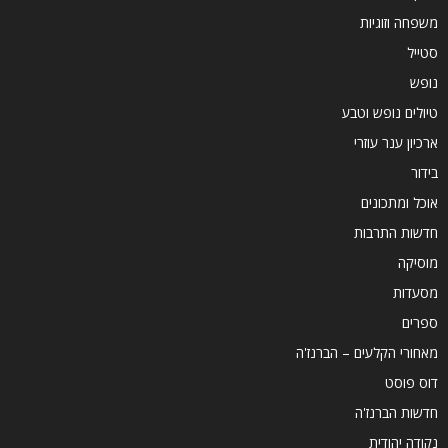
משפחה וזוגיות
סטייל
נופש
טיולים נופש וטבע
ארכיון ענר עוזרי
בידור
אוכל ומתכונים
חדשות התרבות
מוסיקה
מסעדות
ספרים
מאחורי הקלעים – הברנז'ה
דוס פוסט
חדשות הברנז'ה
נקודה יהודית