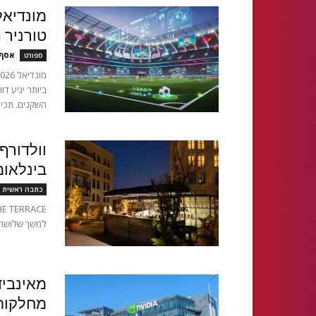
טורניר 
אסף 
ספורט
ביותר יגיע ד
השקנים. תכיר
וולדורף
בינלאומ
כתבה ראשית
למשך שלושה ח
מאינביד
מחלקות 