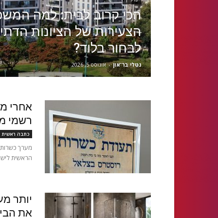
הכי קרוב לבית: למה המש
הצעירות של הציונות הדתי
לבחור בלוד?
נטלי בר־און
-
אוגוסט 5, 2026
אחרי מא
רשמי מ
כתבה ראשית
מערך כשרות צ
הראשית לישר
יותר מע
את הבי