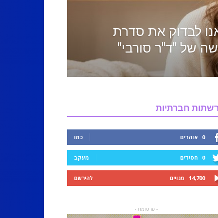
נו לבדוק את סדרת
ה של "ד"ר סורבי"
שתות חברתיות
0
אוהדים
כמו
0
חסידים
מעקב
14,700
מנויים
להירשם
- פרסומת -