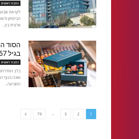
כתבה ראשית
לקראת שבוע 
הביטחון ורשו
ארצית בין...
הסוד המ
בגיל 57 והפכה לשוקולטיירית עילית
כתבה ראשית
בלב המדרחוב
שונה בנוף המ
המציעה...
...
79
3
2
1