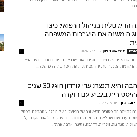
ם...
הדיגיטלית בניהול הרפואי: כיצד
וגיה משנה את היערכות המשפחה
ית
אסף אוהב ציון
-
יוני 23, 2026
נטרנט
0
ות אנו עדים לשינויים דרמטיים באופן שבו אנו תופסים ומנהלים את המצב
 התקדמות הטכנולוגיה, יחד עם זמינות המידע, הובילה לכך שכל...
יש בו אהבה והיא תנצח: עדי גורדון חוגג 30 שנים
היסטורית בגביע עם הוקרה...
אוהב ציון
-
יוני 15, 2026
0
את 30 שנה לזכייתה ההיסטורית הראשונה של הפועל ירושלים בגביע המדינה, הסמל
חקן העבר שנחשב לאחד מגדולי הכדורסלנים בארץ, יקבל אות הוקרה על
וינות, מנהיגות, ווינריות, הקרבה, נתינה ואהבת אמת".