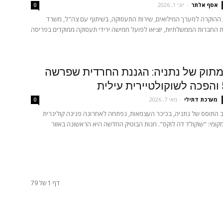
אסף אלתר
-
יוני 1, 2026
0
ההוקרה למערך המילואים, שירות התעסוקה, בשיתוף עם צה"ל, משרד
ת החברות הממשלתיות, יוציאו לפועל חמישה ירידי תעסוקה ממוקדים בפריסה
תוק של נתניה: הגננת החרדית שפרשה
מערכת דתילי
-
מאי 7, 2026
0
 התוסס של נתניה, בכיכר העצמאות, נפתחה לאחרונה פנינה קולינרית
קומי: "שוקולד דה לוקס". חנות הבוטיק החדשה היא הראשונה באזור
דף 1 של 79