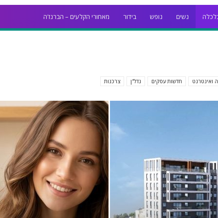
לכלה
נשים
נופש
בידור
מאחורי הקלעים – הברנז'ה
ה ואינטרנט
חדשות עסקים
נדל''ן
צרכנות