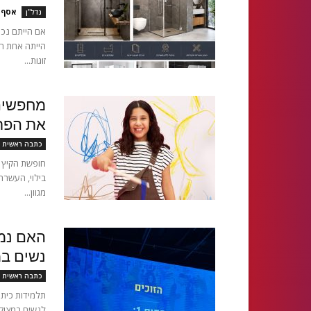
אסף א
נדל''ן
אם הייתם נכ
הייתה אחת ה
זוגות...
מחפשים 
את הפת
כתבה ראשית
חופשת הקיץ 
בילוי, העשרה
מגוון...
האם נמצ
נשים במ
כתבה ראשית
תלמידות כיתה
לנשים במצוק