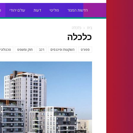
חדשות המגזר
פוליטי
דעות
עולם יהודי
כ
בית
כלכלה
כלכלה
ספורט
השקעות ופיננסים
רכב
חוק ומשפט
טכנולוגי
נדל''ן