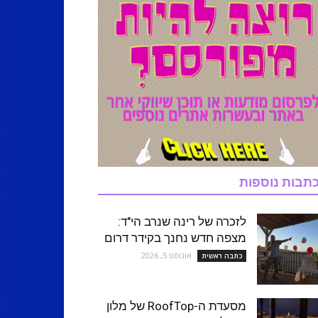
תבות נוספות
לזכרה של רינה שנרב הי"ד:
מצפה חדש נחנך בקידר דרום
אוגוסט 5, 2026
כתבה ראשית
מסעדת ה-RoofTop של מלון