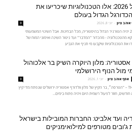
מונדיאל 2026: אלו הטכנולוגיות שיכריעו את
הכדורגל הגדול בעולם
אוהב ציון
-
יוני 8, 2026
0
מונדיאל 2026 יהיה הטורניר הגדול בהיסטוריה, מכל הבחינות. אבל השינוי המשמעותי
ווקא מהטכנולוגיה - מהכדור "המדבר" ועד ניטור השינה ואימוני המוח של
ו את הטכנולוגיות שיקבעו מי תניף את הגביע
 אסטוריה: מלון היוקרה השיק בר אלכוהול
י מול הנוף הירושלמי
אסף אוהב ציון
-
יוני 1, 2026
0
THE TERRACE – "הטרסה״, בר הקיץ של מלון וולדורף אסטוריה ירושלים שנפתח מדי קיץ
ודשים, חוזר לפעול רשמית היום ויהיה פתוח בימים...
יה ועד אלביט: החברות המובילות בישראל
ג'ובים מטורפים למילואימניקים