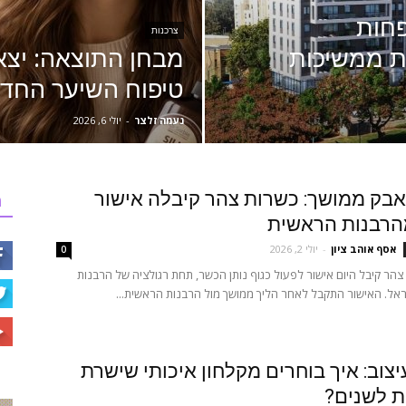
פחות
צרכנות
ת ממשיכות
מבחן התוצאה: יצא
טיפוח השיער החדש
נעמה זלצר
-
יולי 6, 2026
בק ממושך: כשרות צהר קיבלה אישור
ר
הרבנות הראשית
אסף אוהב ציון
-
יולי 2, 2026
0
הר קיבל היום אישור לפעול כגוף נותן הכשר, תחת רגולציה של הרבנות
אל. האישור התקבל לאחר הליך ממושך מול הרבנות הראשית...
יצוב: איך בוחרים מקלחון איכותי שישרת
ת לשנים?