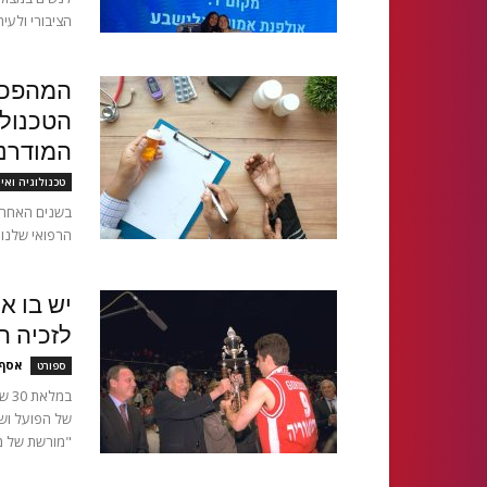
הציבורי ולעיתי
המהפכה 
הטכנול
המודרנ
טכנולוגיה ואי
בשנים האחרונ
הרפואי שלנו.
לזכיה ה
אסף 
ספורט
במל
של הפועל וש
"מורשת של מצ