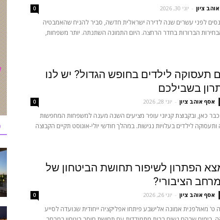
והב ציון
-
יוני 30, 2026
0
נסים לפני עשרים שנה לדירה ישראלית חדשה, סביר להניח שהאמבטיה
בחירות הברורות בחדר הרחצה. היום התמונה השתנתה. יותר משפחות,
תעסוקה לילדים בחופש הגדול? יש לנו
רון בשבילכם
אסף אוהב ציון
-
יוני 28, 2026
0
כבר כאן, ובקבוצת קניוני עופר מציעים השנה מענה למשפחות המחפשות
כ
 ותעסוקה לילדים בעלויות נגישות. במהלך חודשי יולי-אוגוסט תקיים הקבוצה
א הפתרון לשיפור תחושת הביטחון של
רחב הציבורי?
אסף אוהב ציון
-
יוני 26, 2026
0
 ט' מאולפנית אמונה אלישבע פיתחו אפליקציה ייחודית שנועדה לסייע
ה. בימים שבהם נשים רבות מתמודדות עם תחושת חוסר ביטחון במרחב