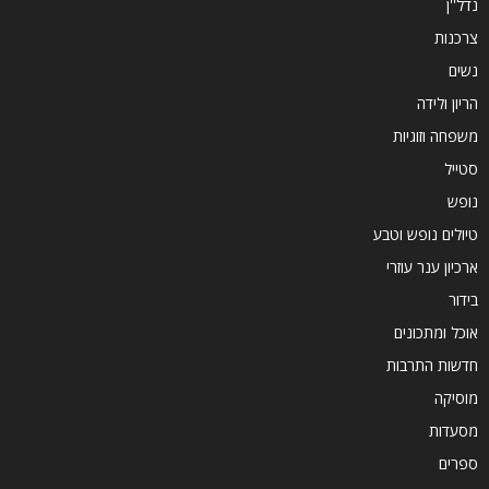
נדל''ן
צרכנות
נשים
הריון ולידה
משפחה וזוגיות
סטייל
נופש
טיולים נופש וטבע
ארכיון ענר עוזרי
בידור
אוכל ומתכונים
חדשות התרבות
מוסיקה
מסעדות
ספרים