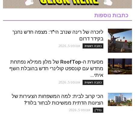
כתבות נוספות
לזכרה של רינה שנרב הי"ד: מצפה חדש נחנך
בקידר דרום
אוגוסט 5, 2026
כתבה ראשית
מסעדת ה-RoofTop של מלון ממילא נפתחת
מחדש עם קונספט קולינרי חדש בהובלת השף
איתי...
אוגוסט 5, 2026
כתבה ראשית
הכי קרוב לבית: למה המשפחות הצעירות של
הציונות הדתית ממשיכות לבחור בלוד?
אוגוסט 5, 2026
נדל''ן