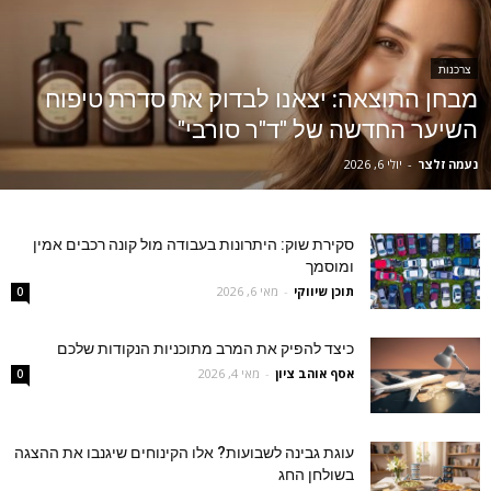
צרכנות
מבחן התוצאה: יצאנו לבדוק את סדרת טיפוח
השיער החדשה של "ד"ר סורבי"
נעמה זלצר
-
יולי 6, 2026
סקירת שוק: היתרונות בעבודה מול קונה רכבים אמין
ומוסמך
תוכן שיווקי
-
מאי 6, 2026
0
כיצד להפיק את המרב מתוכניות הנקודות שלכם
אסף אוהב ציון
-
מאי 4, 2026
0
עוגת גבינה לשבועות? אלו הקינוחים שיגנבו את ההצגה
בשולחן החג