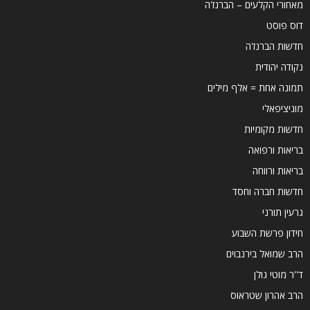
מאחורי הקלעים – הברנז'ה
דוס פוסט
חדשות הברנז'ה
נקודה יהודית
תמונה אחת = אלף מילים
מוניציפאלי
חדשות מקומיות
בריאות ורפואה
בריאות ורווחה
חדשות חברה וחסד
גרעין תורני
חידון פרשת השבוע
הרב שמואל בירנבוים
ד''ר מוטי גולן
הרב אהרון שטראוס