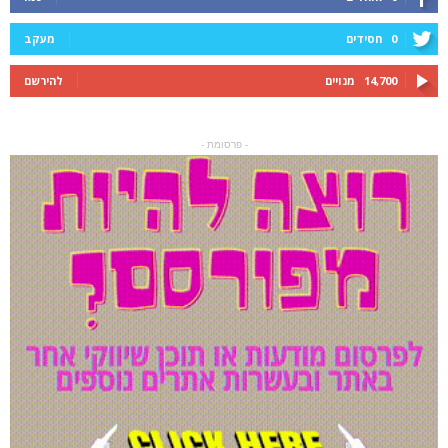
0
חסידים
מעקב
14,700
מנויים
להירשם
- פרסומת -