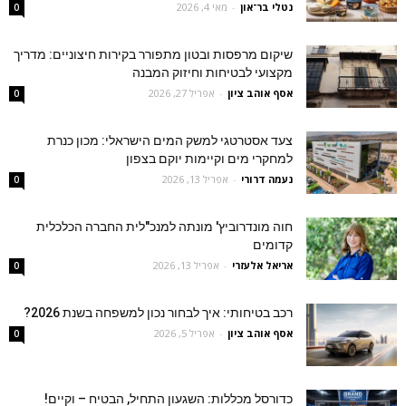
נטלי בר־און
-
מאי 4, 2026
0
שיקום מרפסות ובטון מתפורר בקירות חיצוניים: מדריך
מקצועי לבטיחות וחיזוק המבנה
אסף אוהב ציון
-
אפריל 27, 2026
0
צעד אסטרטגי למשק המים הישראלי: מכון כנרת
למחקרי מים וקיימות יוקם בצפון
‫נעמה דרורי
-
אפריל 13, 2026
0
חוה מונדרוביץ' מונתה למנכ"לית החברה הכלכלית
קדומים
אריאל אלעזרי
-
אפריל 13, 2026
0
רכב בטיחותי: איך לבחור נכון למשפחה בשנת 2026?
אסף אוהב ציון
-
אפריל 5, 2026
0
כדורסל מכללות: השגעון התחיל, הבטיח – וקיים!