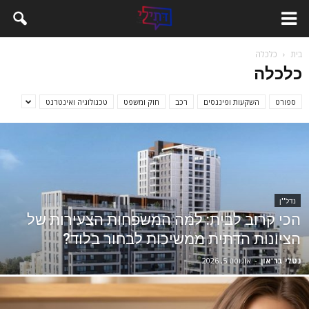
בית
כלכלה
כלכלה
ספורט
השקעות ופיננסים
רכב
חוק ומשפט
טכנולוגיה ואינטרנט
נדל''ן
הכי קרוב לבית: למה המשפחות הצעירות של
הציונות הדתית ממשיכות לבחור בלוד?
נטלי בר־און
-
אוגוסט 5, 2026