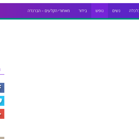
לכלה
נשים
נופש
בידור
מאחורי הקלעים – הברנז'ה
ר