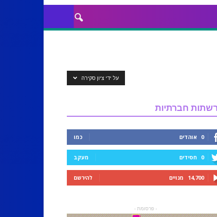
על ידי ציון סקירה
שתות חברתיות
0
אוהדים
כמו
0
חסידים
מעקב
14,700
מנויים
להירשם
- פרסומת -