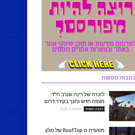
תבות נוספות
לזכרה של רינה שנרב הי"ד:
מצפה חדש נחנך בקידר דרום
אוגוסט 5, 2026
כתבה ראשית
מסעדת ה-RoofTop של מלון