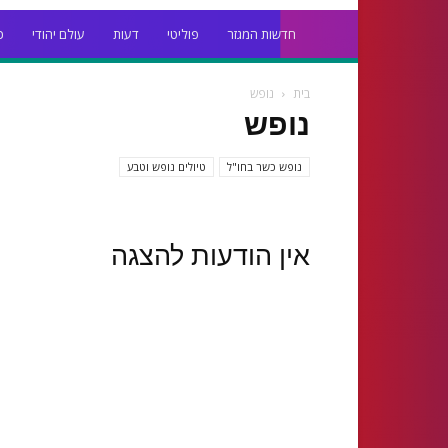
חדשות המגזר
פוליטי
דעות
עולם יהודי
כ
בית
נופש
נופש
נופש כשר בחו"ל
טיולים נופש וטבע
אין הודעות להצגה