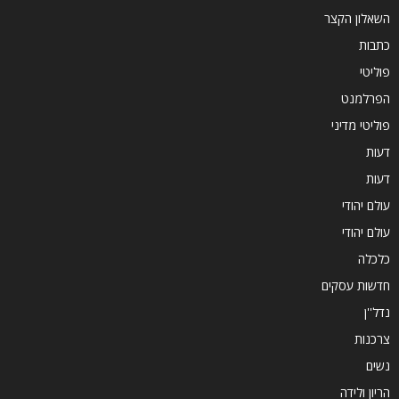
השאלון הקצר
כתבות
פוליטי
הפרלמנט
פוליטי מדיני
דעות
דעות
עולם יהודי
עולם יהודי
כלכלה
חדשות עסקים
נדל''ן
צרכנות
נשים
הריון ולידה