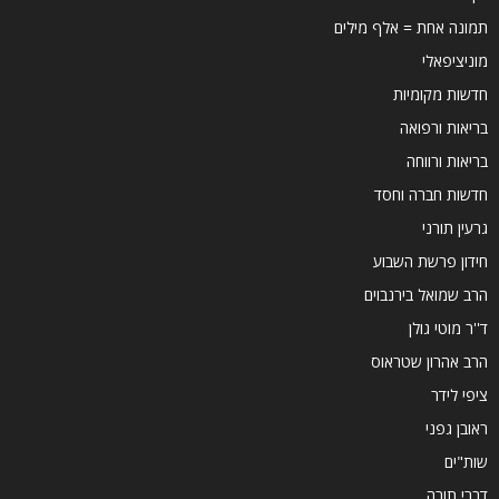
תמונה אחת = אלף מילים
מוניציפאלי
חדשות מקומיות
בריאות ורפואה
בריאות ורווחה
חדשות חברה וחסד
גרעין תורני
חידון פרשת השבוע
הרב שמואל בירנבוים
ד''ר מוטי גולן
הרב אהרון שטראוס
ציפי לידר
ראובן גפני
שות"ים
דברי תורה