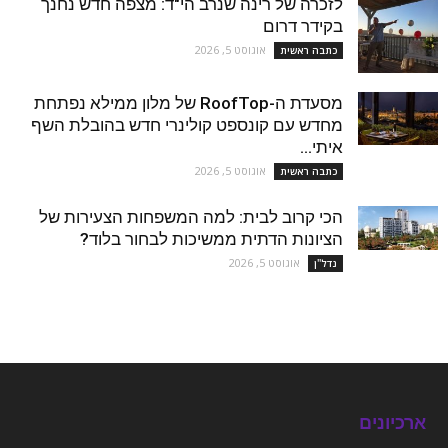
לזכרה של רינה שנרב הי"ד: מצפה חדש נחנך
בקידר דרום
אוגוסט 5, 2026
כתבה ראשית
מסעדת ה-RoofTop של מלון ממילא נפתחת
מחדש עם קונספט קולינרי חדש בהובלת השף
איתי...
אוגוסט 5, 2026
כתבה ראשית
הכי קרוב לבית: למה המשפחות הצעירות של
הציונות הדתית ממשיכות לבחור בלוד?
אוגוסט 5, 2026
נדל''ן
ארכיונים