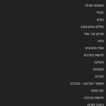
משפחה וזוגיות
סטייל
נופש
טיולים נופש וטבע
ארכיון ענר עוזרי
בידור
אוכל ומתכונים
חדשות התרבות
מוסיקה
מסעדות
ספרים
מאחורי הקלעים – הברנז'ה
דוס פוסט
חדשות הברנז'ה
נקודה יהודית