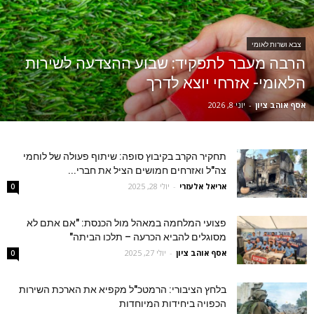
צבא ושרות לאומי
הרבה מעבר לתפקיד: שבוע ההצדעה לשירות
הלאומי- אזרחי יוצא לדרך
אסף אוהב ציון
-
יוני 8, 2026
תחקיר הקרב בקיבוץ סופה: שיתוף פעולה של לוחמי
צה"ל ואזרחים חמושים הציל את חברי...
אריאל אלעזרי
-
יולי 28, 2025
0
פצועי המלחמה במאהל מול הכנסת: "אם אתם לא
מסוגלים להביא הכרעה – תלכו הביתה"
אסף אוהב ציון
-
יולי 27, 2025
0
בלחץ הציבורי: הרמטכ"ל מקפיא את הארכת השירות
הכפויה ביחידות המיוחדות