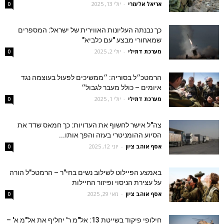
אריאל אלעזרי
-
יולי 13, 2025
0
כך נבנתה העליונות האווירית של ישראל: המספרים
שמאחורי מבצע "עם כלביא"
מערכת דתילי
-
יולי 2, 2025
0
הרמטכ״ל בסוריה: ״ממשיכים לפעול בעוצמה נגד
איומים – כולל מעבר לגבול״
מערכת דתילי
-
יולי 1, 2025
0
צה"ל אישר לחשוף את העדויות: כך חמאס שדד את
הסיוע ההומניטרי בעזה והפך אותו...
אסף אוהב ציון
-
יוני 12, 2025
0
באמצע הפיילוט לשילוב נשים בחי"ר – הרמטכ"ל הורה
על עצירת הניסוי ופיזור החיילות
אסף אוהב ציון
-
מאי 29, 2025
0
חילופי פיקוד בשייטת 13: אל"מ ר' יחליף את אל"מ א' –