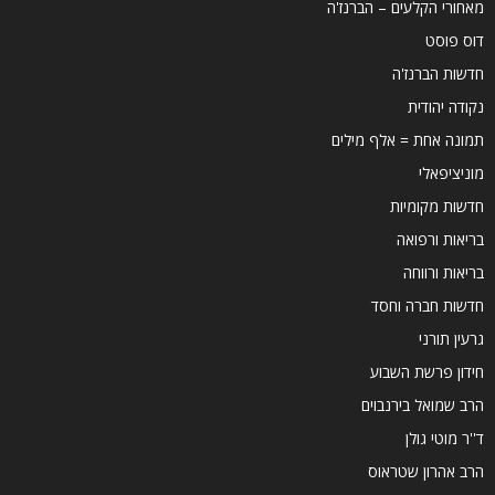
מאחורי הקלעים – הברנז'ה
דוס פוסט
חדשות הברנז'ה
נקודה יהודית
תמונה אחת = אלף מילים
מוניציפאלי
חדשות מקומיות
בריאות ורפואה
בריאות ורווחה
חדשות חברה וחסד
גרעין תורני
חידון פרשת השבוע
הרב שמואל בירנבוים
ד''ר מוטי גולן
הרב אהרון שטראוס