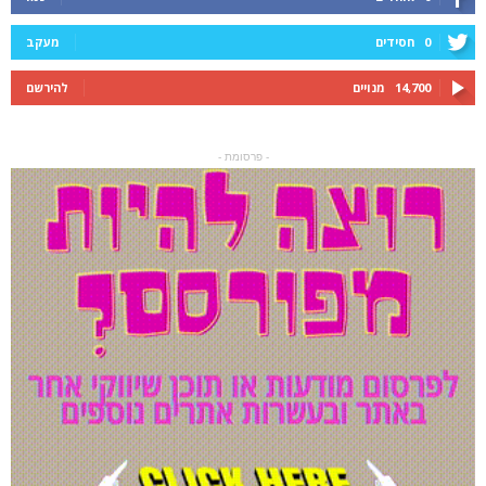
0
חסידים
מעקב
14,700
מנויים
להירשם
- פרסומת -