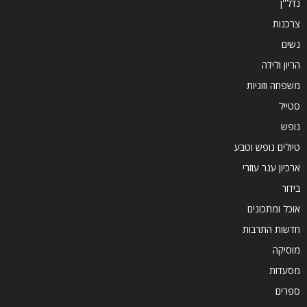
נדל''ן
צרכנות
נשים
הריון ולידה
משפחה וזוגיות
סטייל
נופש
טיולים נופש וטבע
ארכיון ענר עוזרי
בידור
אוכל ומתכונים
חדשות התרבות
מוסיקה
מסעדות
ספרים