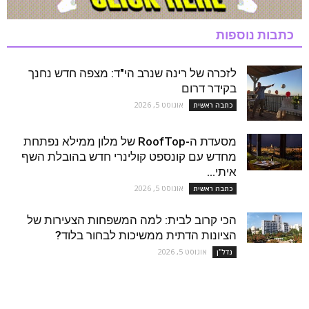
כתבות נוספות
לזכרה של רינה שנרב הי"ד: מצפה חדש נחנך
בקידר דרום
אוגוסט 5, 2026
כתבה ראשית
מסעדת ה-RoofTop של מלון ממילא נפתחת
מחדש עם קונספט קולינרי חדש בהובלת השף
איתי...
אוגוסט 5, 2026
כתבה ראשית
הכי קרוב לבית: למה המשפחות הצעירות של
הציונות הדתית ממשיכות לבחור בלוד?
אוגוסט 5, 2026
נדל''ן